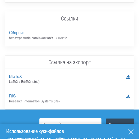
Ссылки
Сборник
https://phsreda.com/ru/action/10715/info
Ссылка на экспорт
BibTeX
LaTeX / BibTeX (.bib)
RIS
Research Information Systems (.ris)
Использование куки-файлов