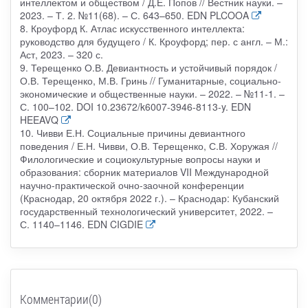
интеллектом и обществом / Д.Е. Попов // Вестник науки. –
2023. – Т. 2. №11(68). – С. 643–650. EDN PLCOOA
8. Кроуфорд К. Атлас искусственного интеллекта:
руководство для будущего / К. Кроуфорд; пер. с англ. – М.:
Аст, 2023. – 320 с.
9. Терещенко О.В. Девиантность и устойчивый порядок /
О.В. Терещенко, М.В. Гринь // Гуманитарные, социально-
экономические и общественные науки. – 2022. – №11-1. –
С. 100–102. DOI 10.23672/k6007-3946-8113-y. EDN
HEEAVQ
10. Чивви Е.Н. Социальные причины девиантного
поведения / Е.Н. Чивви, О.В. Терещенко, С.В. Хоружая //
Филологические и социокультурные вопросы науки и
образования: сборник материалов VII Международной
научно-практической очно-заочной конференции
(Краснодар, 20 октября 2022 г.). – Краснодар: Кубанский
государственный технологический университет, 2022. –
С. 1140–1146. EDN CIGDIE
Комментарии(0)