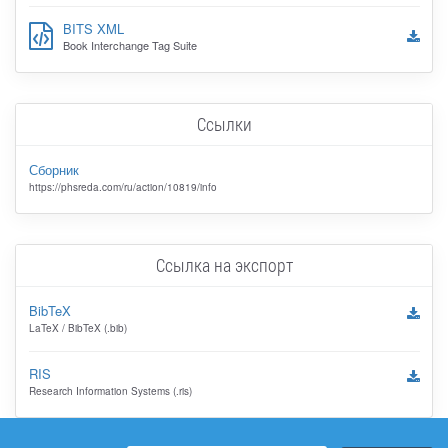
BITS XML
Book Interchange Tag Suite
Ссылки
Сборник
https://phsreda.com/ru/action/10819/info
Ссылка на экспорт
BibTeX
LaTeX / BibTeX (.bib)
RIS
Research Information Systems (.ris)