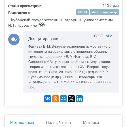
1130 раз
Статья просмотрена:
Размещено в:
РИНЦ
Информрегистр
1
Кубанский государственный аграрный университет им.
И.Т. Трубилина
ГОСТ
APA
Для цитирования:
Фатнева Е. М. Влияние технологий искусственного
интеллекта на социальные отношения: сборник
трудов конференции. / Е. М. Фатнева, Я. Д.
Сидоренко // Актуальные проблемы коммуникации:
теория и практика : материалы XVII Всеросс. науч.-
практ. конф. (Уфа, 20 нояб. 2025 г.) / редкол.: Р. Р.
Сулейманова [и др.]. – 2025. – Чебоксары: ИД
«Среда», 2025. – С. 275-277. – ISBN 978-5-908083-
50-8.
Метаданные
Полный текст
Метрики