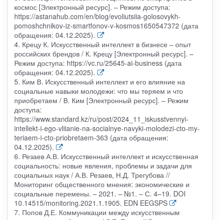
космос [Электронный ресурс]. – Режим доступа:
https://astanahub.com/en/blog/evoliutsiia-golosovykh-
pomoshchnikov-iz-smartfonov-v-kosmos1650547372 (дата
обращения: 04.12.2025).
4. Крецу К. Искусственный интеллект в бизнесе – опыт
российских брендов / К. Крецу [Электронный ресурс]. –
Режим доступа: https://vc.ru/25645-ai-business (дата
обращения: 04.12.2025).
5. Ким В. Искусственный интеллект и его влияние на
социальные навыки молодежи: что мы теряем и что
приобретаем / В. Ким [Электронный ресурс]. – Режим
доступа:
https://www.standard.kz/ru/post/2024_11_iskusstvennyi-
intellekt-i-ego-vliianie-na-socialnye-navyki-molodezi-cto-my-
teriaem-i-cto-priobretaem-363 (дата обращения:
04.12.2025).
6. Резаев А.В. Искусственный интеллект и искусственная
социальность: новые явления, проблемы и задачи для
социальных наук / А.В. Резаев, Н.Д. Трегубова //
Мониторинг общественного мнения: экономические и
социальные перемены. – 2021. – №1. – С. 4–19. DOI
10.14515/monitoring.2021.1.1905. EDN EEGSPS
7. Попов Д.Е. Коммуникации между искусственным