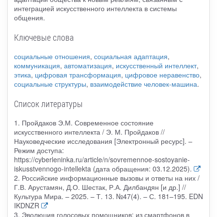
интеграцией искусственного интеллекта в системы
общения.
Ключевые слова
социальные отношения
,
социальная адаптация
,
коммуникация
,
автоматизация
,
искусственный интеллект
,
этика
,
цифровая трансформация
,
цифровое неравенство
,
социальные структуры
,
взаимодействие человек-машина
.
Список литературы
1. Пройдаков Э.М. Современное состояние
искусственного интеллекта / Э. М. Пройдаков //
Науковедческие исследования [Электронный ресурс]. –
Режим доступа:
https://cyberleninka.ru/article/n/sovremennoe-sostoyanie-
iskusstvennogo-intellekta (дата обращения: 03.12.2025).
2. Российские информационные вызовы и ответы на них /
Г.В. Арустамян, Д.О. Шестак, Р.А. Дилбандян [и др.] //
Культура Мира. – 2025. – Т. 13. №47(4). – С. 181–195. EDN
IKDNZR
3. Эволюция голосовых помощников: из смартфонов в