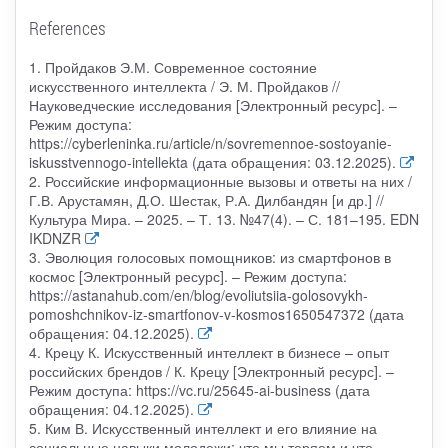
References
1. Пройдаков Э.М. Современное состояние
искусственного интеллекта / Э. М. Пройдаков //
Науковедческие исследования [Электронный ресурс]. –
Режим доступа:
https://cyberleninka.ru/article/n/sovremennoe-sostoyanie-
iskusstvennogo-intellekta (дата обращения: 03.12.2025).
2. Российские информационные вызовы и ответы на них /
Г.В. Арустамян, Д.О. Шестак, Р.А. Дилбандян [и др.] //
Культура Мира. – 2025. – Т. 13. №47(4). – С. 181–195. EDN
IKDNZR
3. Эволюция голосовых помощников: из смартфонов в
космос [Электронный ресурс]. – Режим доступа:
https://astanahub.com/en/blog/evoliutsiia-golosovykh-
pomoshchnikov-iz-smartfonov-v-kosmos1650547372 (дата
обращения: 04.12.2025).
4. Крецу К. Искусственный интеллект в бизнесе – опыт
российских брендов / К. Крецу [Электронный ресурс]. –
Режим доступа: https://vc.ru/25645-ai-business (дата
обращения: 04.12.2025).
5. Ким В. Искусственный интеллект и его влияние на
социальные навыки молодежи: что мы теряем и что