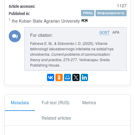
1127
Article accesses:
Published in:
РИНЦ
Информрегистр
1
the Kuban State Agrarian University
GOST
APA
For citation:
Fatneva E. M., & Sidorenko I. D. (2025). Vliianie
tekhnologii iskusstvennogo intellekta na sotsial'nye
otnosheniia.
Current problems of communication:
theory and practice
, 275-277. Чебоксары: Sreda
Publishing House.
Metadata
Full text (RUS)
Metrics
Related articles