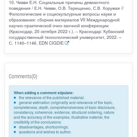
10. Чивви Е.Н. Социальные причины девиантного
поведения / Е.Н. Чивви, О.В. Терещенко, С.В. Хоружая //
Филологические и социокультурные вопросы науки и
образования: сборник материалов VII Международной
научно-практической очно-заочной конференции
(Краснодар, 20 октября 2022 г.). – Краснодар: Кубанский
государственный технологический университет, 2022. –
С. 1140–1146. EDN CIGDIE
Comments(0)
When adding a comment stipulate:
the relevance of the published material;
general estimation (originality and relevance of the topic,
completeness, depth, comprehensiveness of topic disclosure,
consistency, coherence, evidence, structural ordering, nature
and the accuracy of the examples, illustrative material, the
credibility of the conclusions;
disadvantages, shortcomings;
questions and wishes to author.