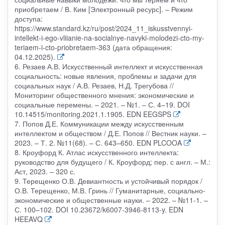
приобретаем / В. Ким [Электронный ресурс]. – Режим
доступа:
https://www.standard.kz/ru/post/2024_11_iskusstvennyi-
intellekt-i-ego-vliianie-na-socialnye-navyki-molodezi-cto-my-
teriaem-i-cto-priobretaem-363 (дата обращения:
04.12.2025).
6. Резаев А.В. Искусственный интеллект и искусственная
социальность: новые явления, проблемы и задачи для
социальных наук / А.В. Резаев, Н.Д. Трегубова //
Мониторинг общественного мнения: экономические и
социальные перемены. – 2021. – №1. – С. 4–19. DOI
10.14515/monitoring.2021.1.1905. EDN EEGSPS
7. Попов Д.Е. Коммуникации между искусственным
интеллектом и обществом / Д.Е. Попов // Вестник науки. –
2023. – Т. 2. №11(68). – С. 643–650. EDN PLCOOA
8. Кроуфорд К. Атлас искусственного интеллекта:
руководство для будущего / К. Кроуфорд; пер. с англ. – М.:
Аст, 2023. – 320 с.
9. Терещенко О.В. Девиантность и устойчивый порядок /
О.В. Терещенко, М.В. Гринь // Гуманитарные, социально-
экономические и общественные науки. – 2022. – №11-1. –
С. 100–102. DOI 10.23672/k6007-3946-8113-y. EDN
HEEAVQ