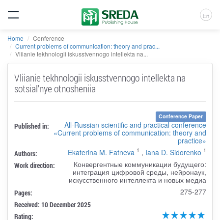
En
Home
Conference
Current problems of communication: theory and prac...
Vliianie tekhnologii iskusstvennogo intellekta na...
Vliianie tekhnologii iskusstvennogo intellekta na
sotsial'nye otnosheniia
Conference Paper
All-Russian scientific and practical conference
Published in:
«Current problems of communication: theory and
practice»
1
1
Ekaterina M. Fatneva
,
Iana D. Sidorenko
Authors:
Конвергентные коммуникации будущего:
Work direction:
интеграция цифровой среды, нейронаук,
искусственного интеллекта и новых медиа
275-277
Pages:
Received: 10 December 2025
Rating: