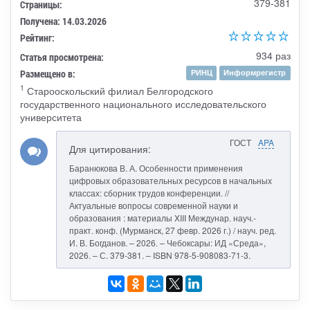
379-381
Страницы:
Получена: 14.03.2026
Рейтинг:
934 раз
Статья просмотрена:
Размещено в:
РИНЦ
Информрегистр
1
Старооскольский филиал Белгородского
государственного национального исследовательского
университета
ГОСТ
APA
Для цитирования:
Баранюкова В. А. Особенности применения
цифровых образовательных ресурсов в начальных
классах: сборник трудов конференции. //
Актуальные вопросы современной науки и
образования : материалы XIII Междунар. науч.-
практ. конф. (Мурманск, 27 февр. 2026 г.) / науч. ред.
И. В. Богданов. – 2026. – Чебоксары: ИД «Среда»,
2026. – С. 379-381. – ISBN 978-5-908083-71-3.