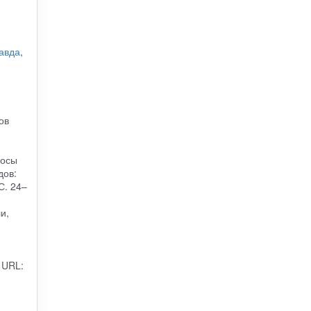
авда
,
ов
росы
дов:
С. 24–
и,
 URL: