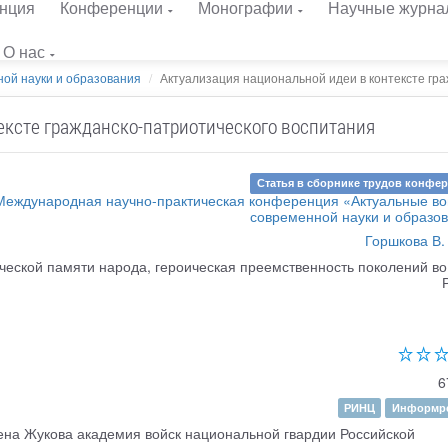
нция
Конференции
Монографии
Научные журна
О нас
ой науки и образования
Актуализация национальной идеи в контексте граж
ексте гражданско-патриотического воспитания
Статья в сборнике трудов конфе
 Международная научно-практическая конференция «Актуальные в
современной науки и образо
Горшкова В.
ческой памяти народа, героическая преемственность поколений во
6
РИНЦ
Информре
а Жукова академия войск национальной гвардии Российской