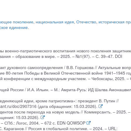
ающее поколение
,
национальная идея
,
Отечество
,
историческая пр
ское единение
.
вы военно-патриотического воспитания нового поколения защитник
ования – образование в мире. – 2025. – №1(97). – С. 39–47. DOI
 акт духовного самоопределения / В.В. Горшкова // Актуальные воп
ие 80-летия Победы в Великой Отечественной войне 1941–1945 го
ой конференции с международным участием. – Чебоксары, 2025. – 
дущей России / И.А. Ильин. – М.: Амрита-Русь: ИД Шалва Амонашвил
ъединяющей идеи, кроме патриотизма»: президент В. Путин //
ant.ru/doc/2907316 (дата обращения: 15.03.2026).
удентов после перехода на новую модель // Коммерсантъ. – 2025. –
ащения: 15.03.2026).
в. – СПб.: Логос, 2004. – 672 с. EDN QOWSOP
. Караганов // Россия в глобальной политике. – 2024. – URL: