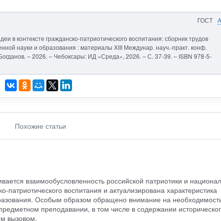
ГОСТ
деи в контексте гражданско-патриотического воспитания: сборник трудов
ной науки и образования : материалы XIII Междунар. науч.-практ. конф.
. Богданов. – 2026. – Чебоксары: ИД «Среда», 2026. – С. 37-39. – ISBN 978-5-
Похожие статьи
ривается взаимообусловленность российской патриотики и национа
о-патриотического воспитания и актуализирована характеристика
бразования. Особым образом обращено внимание на необходимост
 предметном преподавании, в том числе в содержании историческо
им вызовом.