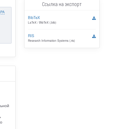
Ссылка на экспорт
APA
BibTeX
LaTeX / BibTeX (.bib)
RIS
Research Information Systems (.ris)
льной
ь
го