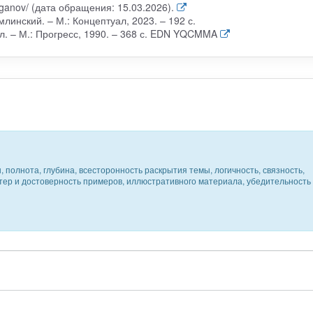
araganov/ (дата обращения: 15.03.2026).
млинский. – М.: Концептуал, 2023. – 192 с.
кл. – М.: Прогресс, 1990. – 368 с. EDN YQCMMA
 полнота, глубина, всесторонность раскрытия темы, логичность, связность,
ктер и достоверность примеров, иллюстративного материала, убедительность