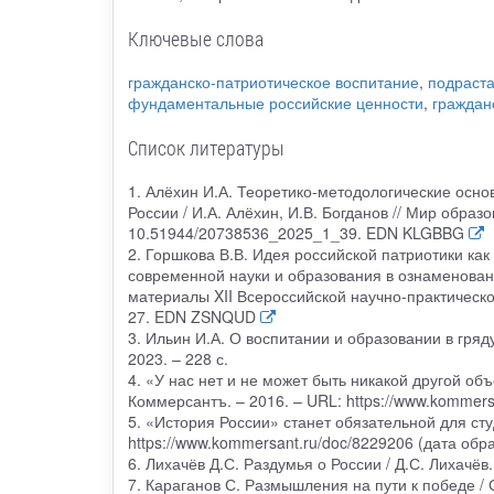
Ключевые слова
гражданско-патриотическое воспитание
,
подраст
фундаментальные российские ценности
,
граждан
Список литературы
1. Алёхин И.А. Теоретико-методологические осно
России / И.А. Алёхин, И.В. Богданов // Мир образ
10.51944/20738536_2025_1_39. EDN KLGBBG
2. Горшкова В.В. Идея российской патриотики как
современной науки и образования в ознаменован
материалы XII Всероссийской научно-практическ
27. EDN ZSNQUD
3. Ильин И.А. О воспитании и образовании в гря
2023. – 228 с.
4. «У нас нет и не может быть никакой другой об
Коммерсантъ. – 2016. – URL: https://www.kommers
5. «История России» станет обязательной для ст
https://www.kommersant.ru/doc/8229206 (дата обр
6. Лихачёв Д.С. Раздумья о России / Д.С. Лихачё
7. Караганов С. Размышления на пути к победе / С