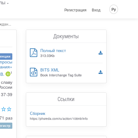
лы
Ру
Регистрация
Вход
дан...
Документы
Полный текст
313.03Kb
ренции
опросы
вания»
BITS XML
1
 В.
Book Interchange Tag Suite
 славу
России
37-39
Ссылки
Сборник
71 раз
https://phsreda.com/ru/action/10849/info
гистр