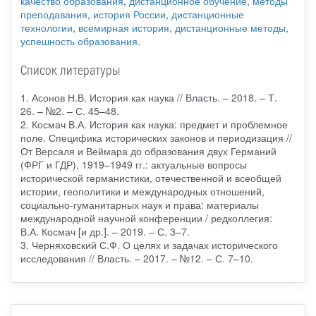
качество образования
,
дистанционное обучение
,
методы
преподавания
,
история России
,
дистанционные
технологии
,
всемирная история
,
дистанционные методы
,
успешность образования
.
Список литературы
1. Асонов Н.В. История как наука // Власть. – 2018. – Т.
26. – №2. – С. 45–48.
2. Космач В.А. История как наука: предмет и проблемное
поле. Специфика исторических законов и периодизация //
От Версаля и Веймара до образования двух Германий
(ФРГ и ГДР), 1919–1949 гг.: актуальные вопросы
исторической германистики, отечественной и всеобщей
истории, геополитики и международных отношений,
социально-гуманитарных наук и права: материалы
международной научной конференции / редколлегия:
В.А. Космач [и др.]. – 2019. – С. 3–7.
3. Черняховский С.Ф. О целях и задачах исторического
исследования // Власть. – 2017. – №12. – С. 7–10.