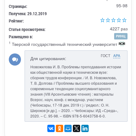
95-98
Страницы:
Получена: 29.12.2019
Рейтинг:
4227 раз
Статья просмотрена:
Размещено в:
РИНЦ
1
Тверской государственный технический университет
ГОСТ
APA
Для цитирования:
Новожилова И. В. Проблемы преподавания истории
как общественной науки в техническом вузе:
сборник трудов конференции. / И. В. Новожилова,
Т. В. Долгова // Проблемы высшего образования и
современные тенденции социогуманитарного
знания (VIII Арсентьевские чтения) : материалы
Всерос. науч. конф. с междунар. участием
(Чебоксары, 17-18 дек. 2019 г.) / редкол.: О. Н.
Широков [и др.]. – 2020. – Чебоксары: ИД «Среда»,
2020. – С. 95-98. – ISBN 978-5-6043758-6-0.