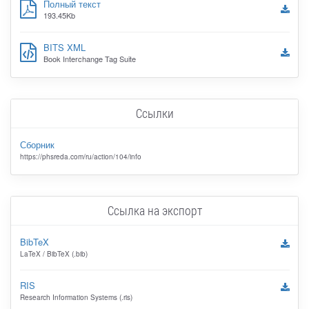
Полный текст
193.45Kb
BITS XML
Book Interchange Tag Suite
Ссылки
Сборник
https://phsreda.com/ru/action/104/info
Ссылка на экспорт
BibTeX
LaTeX / BibTeX (.bib)
RIS
Research Information Systems (.ris)