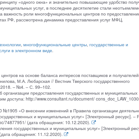
инципу «одного окна» и значительно повышающие удобство полу
муниципальных услуг, в последнее десятилетие стали неотъемлем
на важность роли многофункциональных центров по предоставлен
ктах РФ, рассмотрена динамика предоставления услуг МФЦ.
ехнологии
,
многофункциональные центры
,
государственные и
слуги в электронном виде
.
 центров на основе баланса интересов поставщиков и получателей
нилова, М.А. Любарская // Вестник Тверского государственного
2018. – №4. – С. 99–102.
б организации предоставления государственных и муниципальных
ежим доступа: http://www.consultant.ru/document/ cons_doc_LAW_1030
20 №1905 «О внесении изменений в Правила организации деятельн
сударственных и муниципальных услуг» [Электронный ресурс]. – 
/doc/74877951/ (дата обращения: 10.12.2020).
ения государственных и муниципальных услуг» [Электронный ресу
 (дата обращения: 11.12.2020).