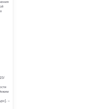
чения
ой
ию
23/
ости
Режим
рс]. –