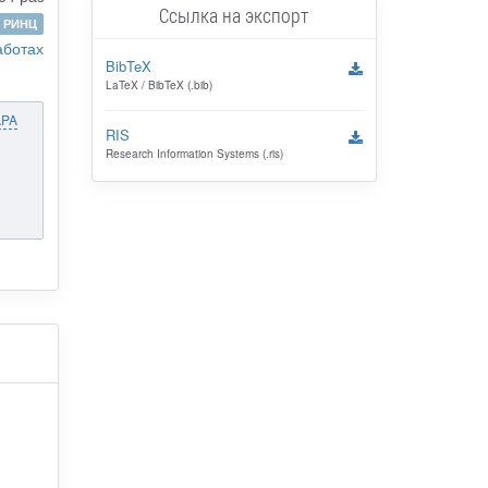
Ссылка на экспорт
РИНЦ
аботах
BibTeX
LaTeX / BibTeX (.bib)
APA
RIS
Research Information Systems (.ris)