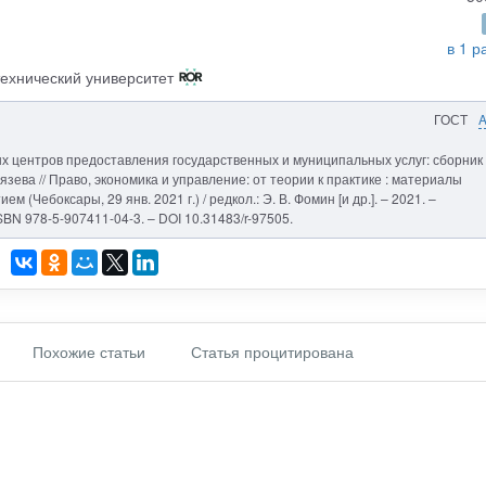
в 1 р
ехнический университет
ГОСТ
х центров предоставления государственных и муниципальных услуг: сборник
нязева // Право, экономика и управление: от теории к практике : материалы
ем (Чебоксары, 29 янв. 2021 г.) / редкол.: Э. В. Фомин [и др.]. – 2021. –
SBN 978-5-907411-04-3. – DOI 10.31483/r-97505.
Похожие статьи
Статья процитирована