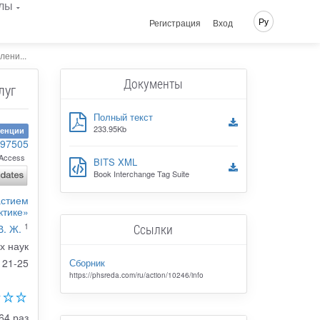
лы
Ру
Регистрация
Вход
ени...
Документы
луг
Полный текст
233.95Kb
ренции
-97505
Access
BITS XML
Book Interchange Tag Suite
астием
ктике»
1
Ссылки
В. Ж.
х наук
Сборник
21-25
https://phsreda.com/ru/action/10246/info
64 раз