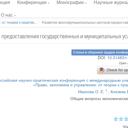
нция
Конференции
Монографии
Научные журна
О нас
от теории к практик...
Развитие многофункциональных центров предоставл
 предоставления государственных и муниципальных ус
Статья в сборнике трудов конфе
DOI:
10.31483/r
Open 
ссийская научно-практическая конференция с международным уч
«Право, экономика и управление: от теории к пра
1
Иванова О. Е.
,
Князева 
Общие вопросы экономически
50