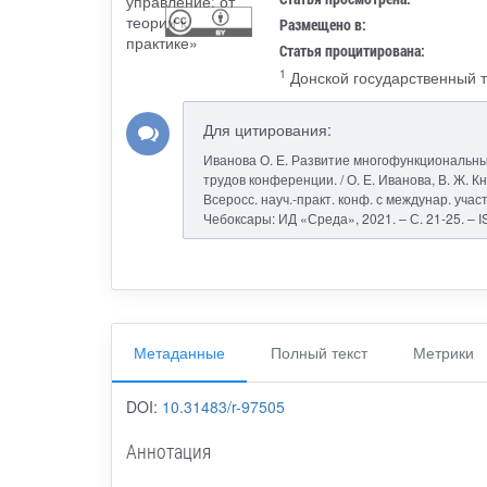
Размещено в:
Статья процитирована:
1
Донской государственный т
Для цитирования:
Иванова О. Е. Развитие многофункциональны
трудов конференции. / О. Е. Иванова, В. Ж. К
Всеросс. науч.-практ. конф. с междунар. участи
Чебоксары: ИД «Среда», 2021. – С. 21-25. – I
Метаданные
Полный текст
Метрики
DOI:
10.31483/r-97505
Аннотация