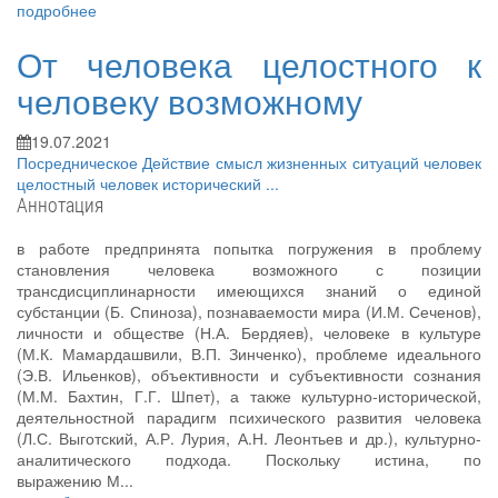
подробнее
От человека целостного к
человеку возможному
19.07.2021
Посредническое Действие
смысл жизненных ситуаций
человек
целостный
человек исторический
...
Аннотация
в работе предпринята попытка погружения в проблему
становления человека возможного с позиции
трансдисциплинарности имеющихся знаний о единой
субстанции (Б. Спиноза), познаваемости мира (И.М. Сеченов),
личности и обществе (Н.А. Бердяев), человеке в культуре
(М.К. Мамардашвили, В.П. Зинченко), проблеме идеального
(Э.В. Ильенков), объективности и субъективности сознания
(М.М. Бахтин, Г.Г. Шпет), а также культурно-исторической,
деятельностной парадигм психического развития человека
(Л.С. Выготский, А.Р. Лурия, А.Н. Леонтьев и др.), культурно-
аналитического подхода. Поскольку истина, по
выражению М...