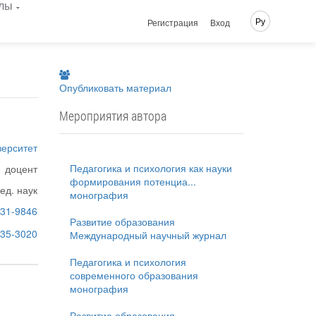
лы
Ру
Регистрация
Вход
Опубликовать материал
Мероприятия автора
верситет
Педагогика и психология как науки
доцент
формирования потенциа...
пед. наук
монография
31-9846
Развитие образования
8935-3020
Международный научный журнал
Педагогика и психология
современного образования
монография
Развитие образования