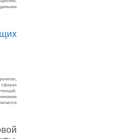
циплин,
одимыми
щих
оектах,
й сферах
тенций,
нимание
лагается
вой