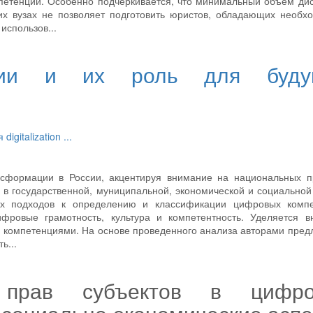
етенции. Особенно подчеркивается, что минимальный объем дис
х вузах не позволяет подготовить юристов, обладающих необх
использов...
ции и их роль для буду
ия
digitalization
...
нсформации в России, акцентируя внимание на национальных пр
в государственной, муниципальной, экономической и социально
их подходов к определению и классификации цифровых компе
фровые грамотность, культура и компетентность. Уделяется в
омпетенциями. На основе проведенного анализа авторами пред
ь...
прав субъектов в цифро