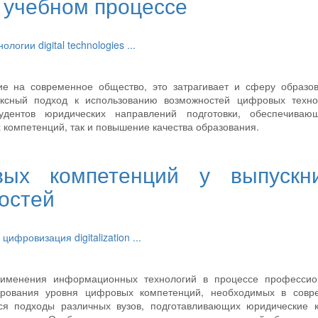
 учебном процессе
нологии
digital technologies
...
е на современное общество, это затрагивает и сферу образов
ексный подход к использованию возможностей цифровых техно
дентов юридических направлений подготовки, обеспечиваю
компетенций, так и повышение качества образования.
ых компетенций у выпускни
остей
y
цифровизация
digitalization
...
применения информационных технологий в процессе профессио
ирования уровня цифровых компетенций, необходимых в совр
ся подходы различных вузов, подготавливающих юридические к