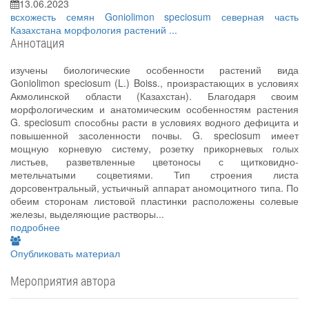
13.06.2023
всхожесть семян
Goniolimon speciosum
северная часть
Казахстана
морфология растений
...
Аннотация
изучены биологические особенности растений вида
Goniolimon speciosum (L.) Boiss., произрастающих в условиях
Акмолинской области (Казахстан). Благодаря своим
морфологическим и анатомическим особенностям растения
G. speciosum способны расти в условиях водного дефицита и
повышенной засоленности почвы. G. speciosum имеет
мощную корневую систему, розетку прикорневых голых
листьев, разветвленные цветоносы с щитковидно-
метельчатыми соцветиями. Тип строения листа
дорсовентральный, устьичный аппарат аномоцитного типа. По
обеим сторонам листовой пластинки расположены солевые
железы, выделяющие растворы...
подробнее
Опубликовать материал
Мероприятия автора