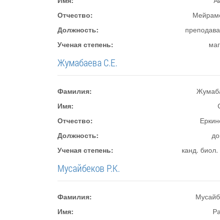
Имя:
А
Отчество:
Мейрам
Должность:
преподава
Ученая степень:
маг
Жумабаева С.Е.
Фамилия:
Жумаб
Имя:
Отчество:
Еркин
Должность:
до
Ученая степень:
канд. биол.
Мусайбеков Р.К.
Фамилия:
Мусайб
Имя:
Р