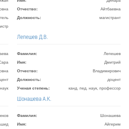
йжан
Имя:
Динара
овна
Отчество:
Айтбаевна
тель
Должность:
магистрант
истр
Лепешев Д.В.
аева
Фамилия:
Лепешев
Сара
Имя:
Дмитрий
овна
Отчество:
Владимирович
цент
Должность:
доцент
 наук
Ученая степень:
канд. пед. наук, профессор
Шонашева А.К.
еков
Фамилия:
Шонашева
ашид
Имя:
Айгерим