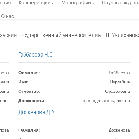
нция
Конференции
Монографии
Научные журна
О нас
ауский государственный университет им. Ш. Уалиханов
Габбасова Н.О.
аева
Фамилия:
Габбасова
йнаш
Имя:
Нургайша
овна
Отчество:
Оразбаевна
олог
Должность:
преподаватель, лектор
Доскенова Д.А.
лова
Фамилия:
Доскенова