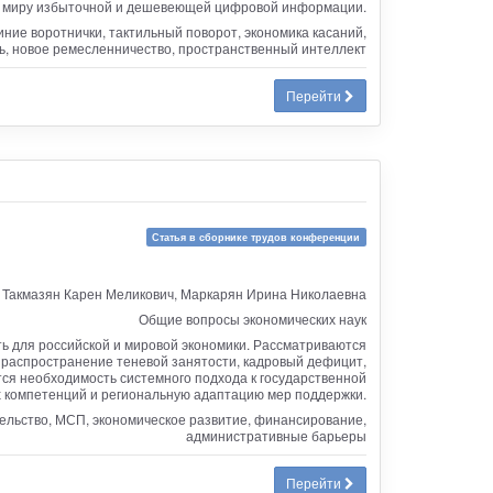
й к миру избыточной и дешевеющей цифровой информации.
ние воротнички, тактильный поворот, экономика касаний,
ь, новое ремесленничество, пространственный интеллект
Перейти
Статья в сборнике трудов конференции
Такмазян Карен Меликович, Маркарян Ирина Николаевна
Общие вопросы экономических наук
ь для российской и мировой экономики. Рассматриваются
 распространение теневой занятости, кадровый дефицит,
ся необходимость системного подхода к государственной
 компетенций и региональную адаптацию мер поддержки.
ельство, МСП, экономическое развитие, финансирование,
административные барьеры
Перейти