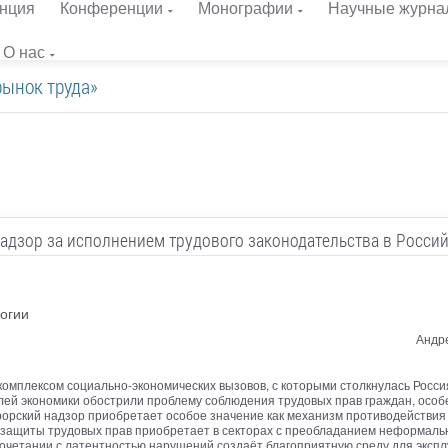
нция
Конференции
Монографии
Научные журна
О нас
рынок труда»
адзор за исполнением трудового законодательства в Росси
огии
Андр
омплексом социально-экономических вызовов, с которыми столкнулась Росси
ей экономики обострили проблему соблюдения трудовых прав граждан, особ
урорский надзор приобретает особое значение как механизм противодейств
 защиты трудовых прав приобретает в секторах с преобладанием неформальн
очетании с латентностью нарушений создаёт благоприятную среду для эксплу