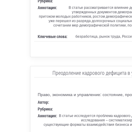
Рубрика:
Аннотация:
В статье рассматривается влияние д
утвержденных документов демограф
притоком молодых работников, ростом демографическ
уже перешел из разряда долгосрочных социальны
сочетании мер демографической политики, п
Ключевые слова:
безработица, рынок труда, Росс
Преодоление кадрового дефицита в 
Право, экономика и управление: состояние, пр
Автор:
Рубрика:
Аннотация:
В статье исследуется проблема кадрового
исследования – систематизир
существующие форматы взаимодействия бизнеса и 