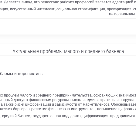
ов. Делается вывод, что ренессанс рабочих профессий является адаптацие
ация, искусственный интеллект, социальная стратификация, прекаризация, си
материальност
Актуальные проблемы малого и среднего бизнеса
облемы и перспективы
х проблем малого и среднего предпринимательства, сохраняющих значимост
ченный доступ к финансовым ресурсам, высокая административная нагрузка,
а также риски цифровизации и зависимости от маркетплейсов. Обосновывает
ческих барьеров, развитие финансовых инструментов, повышение цифровых
, средний бизнес, государственная поддержка, цифровизация, предпринимат