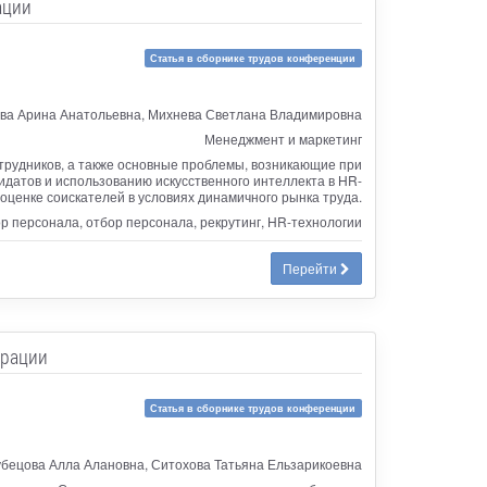
ации
Статья в сборнике трудов конференции
ова Арина Анатольевна, Михнева Светлана Владимировна
Менеджмент и маркетинг
трудников, а также основные проблемы, возникающие при
датов и использованию искусственного интеллекта в HR-
оценке соискателей в условиях динамичного рынка труда.
р персонала, отбор персонала, рекрутинг, HR-технологии
Перейти
ерации
Статья в сборнике трудов конференции
бецова Алла Алановна, Ситохова Татьяна Ельзарикоевна