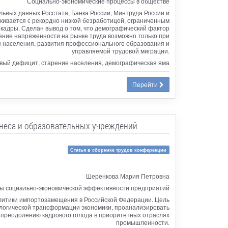
Социально-экономические процессы в обществе
льных данных Росстата, Банка России, Минтруда России и
кивается с рекордно низкой безработицей, ограниченным
кадры. Сделан вывод о том, что демографический фактор
жение напряженности на рынке труда возможно только при
п населения, развития профессионального образования и
управляемой трудовой миграции.
ровый дефицит, старение населения, демографическая яма
Перейти
знеса и образовательных учреждений
Статья в сборнике трудов конференции
Шеренкова Мария Петровна
ы социально-экономической эффективности предприятий
олитики импортозамещения в Российской Федерации. Цель
ологической трансформации экономики, проанализировать
преодолению кадрового голода в приоритетных отраслях
промышленности.