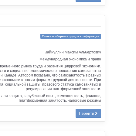
Статья в сборнике трудов конференции
Зайнуллин Максим Альбертович
Международная экономика и право
временного рынка труда и развития цифровой экономики.
вого и социально-экономического положения самозанятых
 Канаде. Автором показано, что самозанятость в разных
и экономики к новым формам трудовой деятельности. При
ия, социальной защиты, правового статуса самозанятых и
регулирования платформенной занятости.
ьная защита, зарубежный опыт, самозанятость, фриланс,
платформенная занятость, налоговые режимы
Перейти