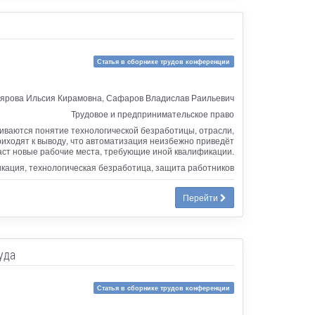
Статья в сборнике трудов конференции
ярова Ильсия Кирамовна, Сафаров Владислав Раильевич
Трудовое и предпринимательское право
риваются понятие технологической безработицы, отрасли,
иходят к выводу, что автоматизация неизбежно приведёт
аст новые рабочие места, требующие иной квалификации.
икация, технологическая безработица, защита работников
Перейти
уда
Статья в сборнике трудов конференции