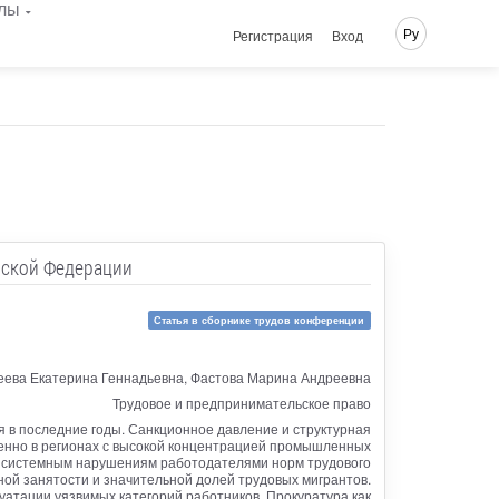
лы
Ру
Регистрация
Вход
йской Федерации
Статья в сборнике трудов конференции
еева Екатерина Геннадьевна, Фастова Марина Андреевна
Трудовое и предпринимательское право
я в последние годы. Санкционное давление и структурная
енно в регионах с высокой концентрацией промышленных
ия системным нарушениям работодателями норм трудового
ой занятости и значительной долей трудовых мигрантов.
атации уязвимых категорий работников. Прокуратура как