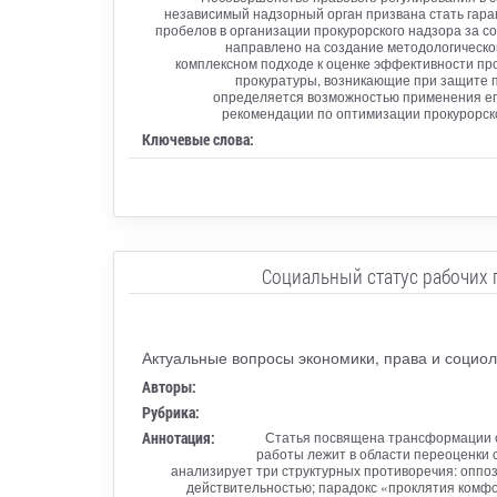
независимый надзорный орган призвана стать гар
пробелов в организации прокурорского надзора за с
направлено на создание методологическо
комплексном подходе к оценке эффективности пр
прокуратуры, возникающие при защите п
определяется возможностью применения ег
рекомендации по оптимизации прокурорско
Ключевые слова:
Социальный статус рабочих
Актуальные вопросы экономики, права и социол
Авторы:
Рубрика:
Аннотация:
Статья посвящена трансформации с
работы лежит в области переоценки 
анализирует три структурных противоречия: оппо
действительностью; парадокс «проклятия комфор