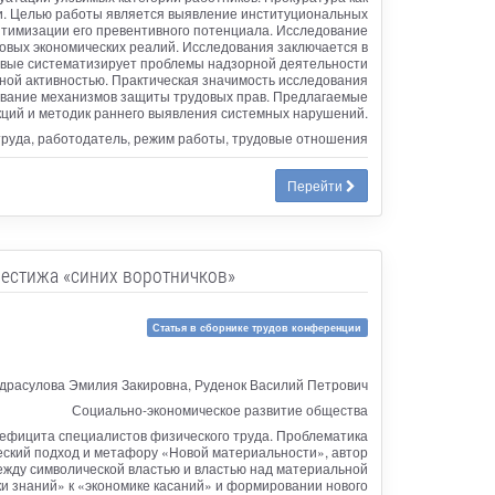
и. Целью работы является выявление институциональных
оптимизации его превентивного потенциала. Исследование
овых экономических реалий. Исследования заключается в
ервые систематизирует проблемы надзорной деятельности
ной активностью. Практическая значимость исследования
ование механизмов защиты трудовых прав. Предлагаемые
кций и методик раннего выявления системных нарушений.
 труда, работодатель, режим работы, трудовые отношения
Перейти
естижа «синих воротничков»
Статья в сборнике трудов конференции
драсулова Эмилия Закировна, Руденок Василий Петрович
Социально-экономическое развитие общества
дефицита специалистов физического труда. Проблематика
еский подход и метафору «Новой материальности», автор
ежду символической властью и властью над материальной
ки знаний» к «экономике касаний» и формировании нового