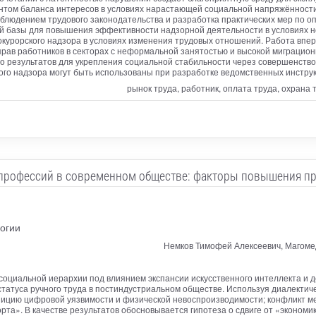
антом баланса интересов в условиях нарастающей социальной напряжённост
облюдением трудового законодательства и разработка практических мер по 
й базы для повышения эффективности надзорной деятельности в условиях н
окурорского надзора в условиях изменения трудовых отношений. Работа вп
рав работников в секторах с неформальной занятостью и высокой миграцион
о результатов для укрепления социальной стабильности через совершенств
го надзора могут быть использованы при разработке ведомственных инстру
рынок труда, работник, оплата труда, охрана
 профессий в современном обществе: факторы повышения пр
огии
Немков Тимофей Алексеевич, Магоме
оциальной иерархии под влиянием экспансии искусственного интеллекта и 
статуса ручного труда в постиндустриальном обществе. Используя диалектич
зицию цифровой уязвимости и физической невоспроизводимости; конфликт м
та». В качестве результатов обосновывается гипотеза о сдвиге от «экономи