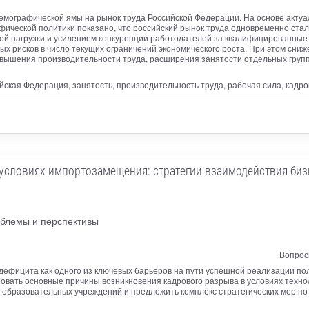
емографической ямы на рынок труда Российской Федерации. На основе актуа
ической политики показано, что российский рынок труда одновременно стал
ой нагрузки и усилением конкуренции работодателей за квалифицированные 
х рисков в число текущих ограничений экономического роста. При этом сни
овышения производительности труда, расширения занятости отдельных груп
ийская Федерация, занятость, производительность труда, рабочая сила, кад
условиях импортозамещения: стратегии взаимодействия би
облемы и перспективы
Вопрос
 дефицита как одного из ключевых барьеров на пути успешной реализации п
овать основные причины возникновения кадрового разрыва в условиях техн
образовательных учреждений и предложить комплекс стратегических мер по 