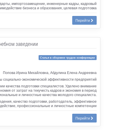
ндарты, импортозамещение, инженерные кадры, кадровый
имодействие бизнеса и образования, целевая подготовка
Перейти
учебном заведении
Статья в сборнике трудов конференции
Попова Ирина Михайловна, Абдулина Елена Андреевна
ы социально-экономической эффективности предприятий
рии качества подготовки специалистов. Уделено внимание
омия от затрат на текучесть кадров и экономия в период
ональные и личностные качества молодого специалиста.
едения, качество подготовки, работодатель, эффективное
действие, профессиональные и личностные компетенции
Перейти