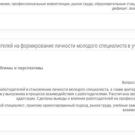
учение, профессиональные компетенции, рынок труда, образовательные ста
дефицит, вза
телей на формирование личности молодого специалиста в 
облемы и перспективы
Вопрос
работодателей в становлении личности молодого специалиста, а также крите
у выпускника в процессе взаимодействия с работодателями. Рассчитана экон
адаптации. Сделаны выводы о влиянии работодателей на професси
ой специалист, практико-ориентированный подход, рынок труда, учебные зав
взаимо