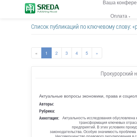
Ваша конфере
Оплата
Список публикаций по ключевому слову: «
«
1
2
3
4
5
»
Прокурорский н
Актуальные вопросы экономики, права и социол
Авторы:
Рубрика:
Аннотация:
Актуальность исследования обусловлена к
трансформация ключевых отрасл
предприятий. В этих условиях прок
законодательства. Особую значимость проблема
Несовершенство правового регулирования в с