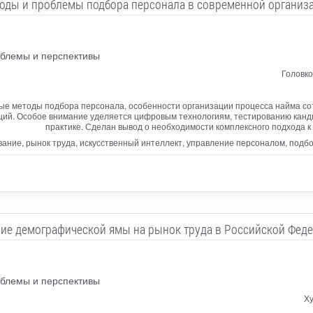
оды и проблемы подбора персонала в современной организ
облемы и перспективы
Головк
ые методы подбора персонала, особенности организации процесса найма со
ций. Особое внимание уделяется цифровым технологиям, тестированию канди
практике. Сделан вывод о необходимости комплексного подхода к 
вание, рынок труда, искусственный интеллект, управление персоналом, подбо
ие демографической ямы на рынок труда в Российской Фед
облемы и перспективы
Ху