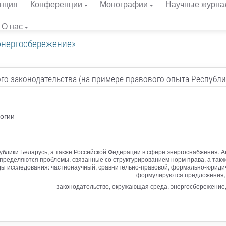
нция
Конференции
Монографии
Научные журна
О нас
энергосбережение»
го законодательства (на примере правового опыта Республ
огии
ублики Беларусь, а также Российской Федерации в сфере энергоснабжения. 
ределяются проблемы, связанные со структурированием норм права, а такж
ды исследования: частнонаучный, сравнительно-правовой, формально-юриди
формулируются предложения, 
законодательство, окружающая среда, энергосбережение,