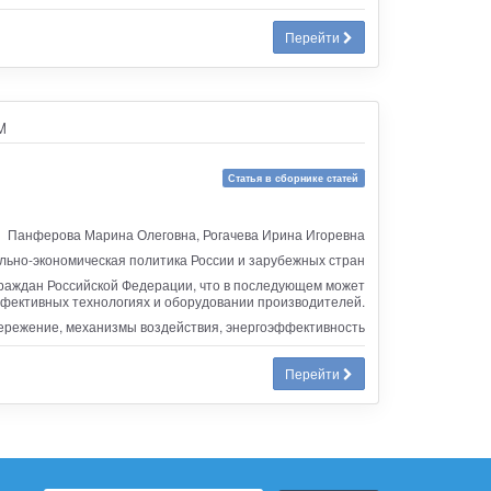
Перейти
м
Статья в сборнике статей
Панферова Марина Олеговна, Рогачева Ирина Игоревна
ьно-экономическая политика России и зарубежных стран
раждан Российской Федерации, что в последующем может
фективных технологиях и оборудовании производителей.
бережение, механизмы воздействия, энергоэффективность
Перейти