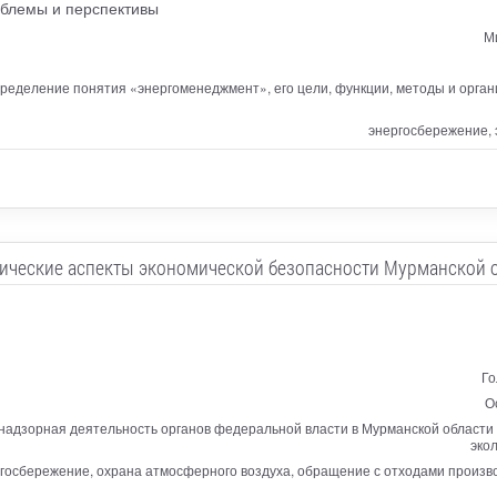
облемы и перспективы
М
пределение понятия «энергоменеджмент», его цели, функции, методы и орган
энергосбережение, 
ические аспекты экономической безопасности Мурманской 
Го
О
-надзорная деятельность органов федеральной власти в Мурманской област
эко
ргосбережение, охрана атмосферного воздуха, обращение с отходами произв