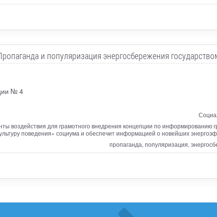
Пропаганда и популяризация энергосбережения государство
ции № 4
Социал
нты воздействия для грамотного внедрения концепции по информированию г
льтуру поведения» социума и обеспечит информацией о новейших энергоэф
пропаганда, популяризация, энергос