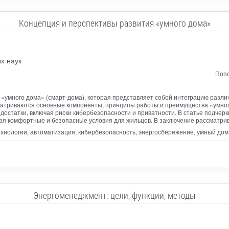
Концепция и перспективы развития «умного дома»
х наук
Попо
«умного дома» (смарт-дома), которая представляет собой интеграцию разл
атриваются основные компоненты, принципы работы и преимущества «умного
остатки, включая риски кибербезопасности и приватности. В статье подчерки
вая комфортные и безопасные условия для жильцов. В заключение рассматрив
ехнологии, автоматизация, кибербезопасность, энергосбережение, умный дом
Энергоменеджмент: цели, функции, методы