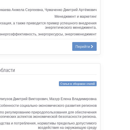
икаева Анжела Сергеевна, Чумаченко Дмитрий Артёмович
Менеджмент и маркетинг
изация, а также приводится пример успешного внедрения
энергетического менеджмента.
энергоэффективность, энергоресурсы, энергоменеджмент
Перейти
области
Статья в сборнике статей
лигузов Дмитрий Викторович, Мазур Елена Владимировна
собенности социально-экономического развития регионов
и по регулированию природопользования для обеспечения
логических аспектов экономической безопасности региона.
одства и потребления, нормативы предельно допустимого
воздействия на окружающую среду