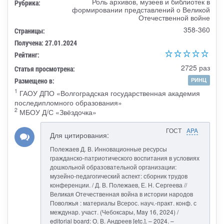
Роль архивов, музеев и библиотек в
Рубрика:
формировании представлений о Великой
Отечественной войне
358-360
Страницы:
Получена: 27.01.2024
Рейтинг:
2725 раз
Статья просмотрена:
Размещено в:
РИНЦ
1
ГАОУ ДПО «Волгоградская государственная академия
последипломного образования»
2
МБОУ Д/С «Звёздочка»
ГОСТ
APA
Для цитирования:
Полежаев Д. В. Инновационные ресурсы
гражданско-патриотического воспитания в условиях
дошкольной образовательной организации:
музейно-педагогический аспект: сборник трудов
конференции. / Д. В. Полежаев, Е. Н. Сергеева //
Великая Отечественная война в истории народов
Поволжья : материалы Всерос. науч.-практ. конф. с
междунар. участ. (Чебоксары, May 16, 2024) /
editorial board: О. В. Андреев [etc.]. – 2024. –