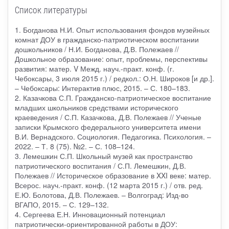
Список литературы
1. Богданова Н.И. Опыт использования фондов музейных
комнат ДОУ в гражданско-патриотическом воспитании
дошкольников / Н.И. Богданова, Д.В. Полежаев //
Дошкольное образование: опыт, проблемы, перспективы
развития: матер. V Межд. науч.-практ. конф. (г.
Чебоксары, 3 июля 2015 г.) / редкол.: О.Н. Широков [и др.].
– Чебоксары: Интерактив плюс, 2015. – С. 180–183.
2. Казачкова С.П. Гражданско-патриотическое воспитание
младших школьников средствами исторического
краеведения / С.П. Казачкова, Д.В. Полежаев // Ученые
записки Крымского федерального университета имени
В.И. Вернадского. Социология. Педагогика. Психология. –
2022. – Т. 8 (75). №2. – С. 108–124.
3. Лемешкин С.П. Школьный музей как пространство
патриотического воспитания / С.П. Лемешкин, Д.В.
Полежаев // Историческое образование в XXI веке: матер.
Всерос. науч.-практ. конф. (12 марта 2015 г.) / отв. ред.
Е.Ю. Болотова, Д.В. Полежаев. – Волгоград: Изд-во
ВГАПО, 2015. – С. 129–132.
4. Сергеева Е.Н. Инновационный потенциал
патриотически-ориентированной работы в ДОУ: