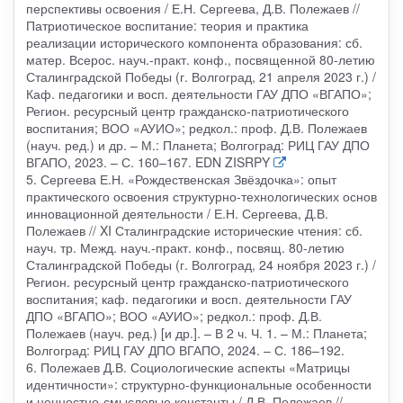
перспективы освоения / Е.Н. Сергеева, Д.В. Полежаев //
Патриотическое воспитание: теория и практика
реализации исторического компонента образования: сб.
матер. Всерос. науч.-практ. конф., посвященной 80-летию
Сталинградской Победы (г. Волгоград, 21 апреля 2023 г.) /
Каф. педагогики и восп. деятельности ГАУ ДПО «ВГАПО»;
Регион. ресурсный центр гражданско-патриотического
воспитания; ВОО «АУИО»; редкол.: проф. Д.В. Полежаев
(науч. ред.) и др. – М.: Планета; Волгоград: РИЦ ГАУ ДПО
ВГАПО, 2023. – С. 160–167. EDN ZISRPY
5. Сергеева Е.Н. «Рождественская Звёздочка»: опыт
практического освоения структурно-технологических основ
инновационной деятельности / Е.Н. Сергеева, Д.В.
Полежаев // XI Сталинградские исторические чтения: сб.
науч. тр. Межд. науч.-практ. конф., посвящ. 80-летию
Сталинградской Победы (г. Волгоград, 24 ноября 2023 г.) /
Регион. ресурсный центр гражданско-патриотического
воспитания; каф. педагогики и восп. деятельности ГАУ
ДПО «ВГАПО»; ВОО «АУИО»; редкол.: проф. Д.В.
Полежаев (науч. ред.) [и др.]. – В 2 ч. Ч. 1. – М.: Планета;
Волгоград: РИЦ ГАУ ДПО ВГАПО, 2024. – С. 186–192.
6. Полежаев Д.В. Социологические аспекты «Матрицы
идентичности»: структурно-функциональные особенности
и ценностно-смысловые константы / Д.В. Полежаев //