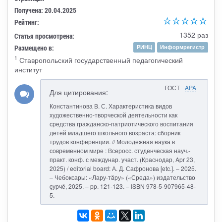
Получена: 20.04.2025
Рейтинг:
1352 раз
Статья просмотрена:
Размещено в:
РИНЦ
Информрегистр
1
Ставропольский государственный педагогический
институт
ГОСТ
APA
Для цитирования:
Константинова В. С. Характеристика видов
художественно-творческой деятельности как
средства гражданско-патриотического воспитания
детей младшего школьного возраста: сборник
трудов конференции. // Молодежная наука в
современном мире : Всеросс. студенческая науч.-
практ. конф. с междунар. участ. (Краснодар, Apr 23,
2025) / editorial board: А. Д. Сафронова [etc.]. – 2025.
– Чебоксары: «Лару-тăру» («Среда») издательство
çурчě, 2025. – pp. 121-123. – ISBN 978-5-907965-48-
5.