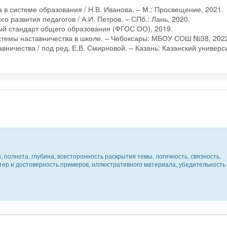
а в системе образования / Н.В. Иванова. – М.: Просвещение, 2021.
 развития педагогов / А.И. Петров. – СПб.: Лань, 2020.
ый стандарт общего образования (ФГОС ОО), 2019.
стемы наставничества в школе. – Чебоксары: МБОУ СОШ №38, 202
ничества / под ред. Е.В. Смирновой. – Казань: Казанский универси
 полнота, глубина, всесторонность раскрытия темы, логичность, связность,
ктер и достоверность примеров, иллюстративного материала, убедительность