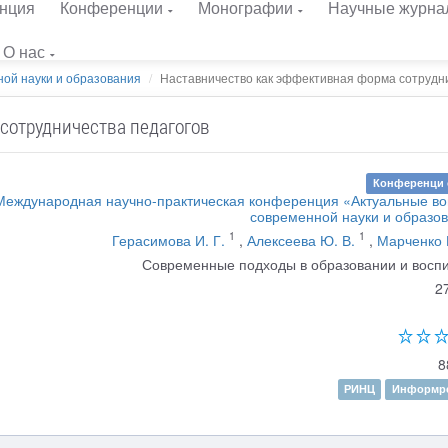
нция
Конференции
Монографии
Научные журна
О нас
ой науки и образования
Наставничество как эффективная форма сотрудни
сотрудничества педагогов
Конференци 
 Международная научно-практическая конференция «Актуальные в
современной науки и образо
1
1
Герасимова И. Г.
,
Алексеева Ю. В.
,
Марченко 
Современные подходы в образовании и восп
2
8
РИНЦ
Информре