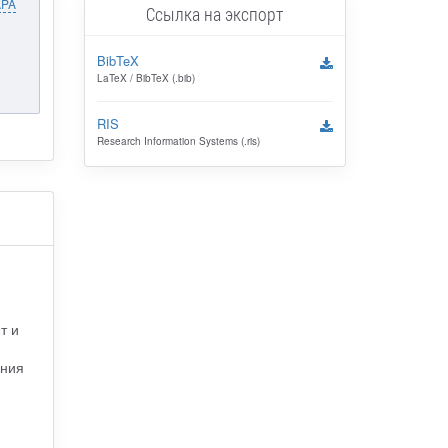
APA
Ссылка на экспорт
BibTeX
LaTeX / BibTeX (.bib)
RIS
Research Information Systems (.ris)
т и
ения