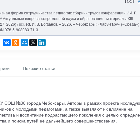
ГОСТ
ивная форма сотрудничества педагогов: сборник трудов конференции. / И. Г.
 // Актуальные вопросы современной науки и образования : материалы XIII
7, 2026) / sci. ed. И. В. Богданов. – 2026. – Чебоксары: «Лару-тăру» («Среда»)
SBN 978-5-908083-71-3.
рики
Похожие статьи
ОУ СОШ №38 города Чебоксары. Авторы в рамках проекта исследую
иков с молодыми педагогами, а также выявляют их влияние на
лектива и воспитание подрастающего поколения с целью определ
ва и поиска путей её дальнейшего совершенствования.