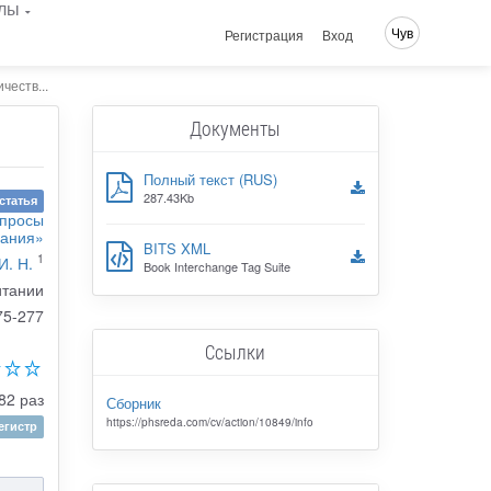
лы
Чув
Регистрация
Вход
честв...
Документы
Полный текст (RUS)
287.43Kb
статья
опросы
вания»
BITS XML
1
И. Н.
Book Interchange Tag Suite
итании
75-277
Ссылки
82 раз
Сборник
https://phsreda.com/cv/action/10849/info
гистр