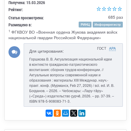
Получена: 15.03.2026
Рейтинг:
685 раз
Статья просмотрена:
Размещено в:
РИНЦ
Информрегистр
1
ФГКВОУ ВО «Военная ордена Жукова академия войск
национальной гвардии Российской Федерации»
ГОСТ
APA
Для цитирования:
Горшкова В. В. Актуализация национальной идеи
в контексте гражданско-патриотического
воспитания: сборник трудов конференции. //
Актуальные вопросы современной науки и
образования : материалы XIII Междунар. науч.-
практ. конф. (Мурманск, Feb 27, 2026) / sci. ed. И. В.
Богданов. – 2026. – Чебоксары: «Лару-тăру»
(«Среда») издательство çурчě, 2026. – pp. 37-39. –
ISBN 978-5-908083-71-3.