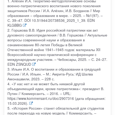
1. Алёхин И.А. Теоретико-методологические основы
военно-патриотического воспитания нового поколения
защитников России / И.А. Алёхин, И.В. Богданов // Мир
образования – образование в мире. – 2025. – №1(97). –
С. 39–47. DOI 10.51944/20738536_2025_1_39. EDN
KLGBBG
2. Горшкова В.В. Идея российской патриотики как акт
духовного самоопределения / В.В. Горшкова // Актуальные
вопросы современной науки и образования в
ознаменование 80-летия Победы в Великой
Отечественной войне 1941–1945 годов: материалы XII
Всероссийской научно-практической конференции с
международным участием. – Чебоксары, 2025. – С. 24–27.
EDN ZSNQUD
3. Ильин И.А. О воспитании и образовании в грядущей
России / И.А. Ильин. – М.: Амрита-Русь: ИД Шалва
Амонашвили, 2023. – 228 с.
4. «У нас нет и не может быть никакой другой
объединяющей идеи, кроме патриотизма»: президент В.
Путин // Коммерсантъ. – 2016. – URL:
https://www.kommersant.ru/doc/2907316 (дата обращения:
15.03.2026).
5. «История России» станет обязательной для студентов
после перехода на новую модель // Коммерсантъ. –