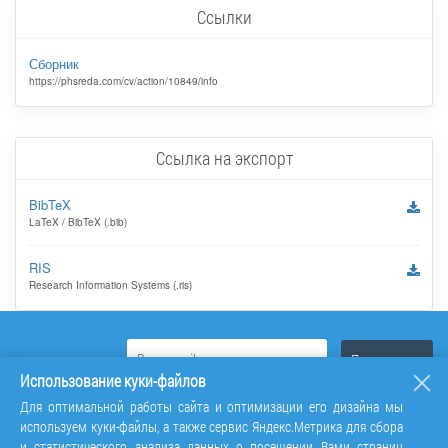
Ссылки
Сборник
https://phsreda.com/cv/action/10849/info
Ссылка на экспорт
BibTeX
LaTeX / BibTeX (.bib)
RIS
Research Information Systems (.ris)
Использование куки-файлов
Для оптимальной работы сайта и оптимизации его дизайна мы
используем куки-файлы, а также сервис Яндекс.Метрика для сбора
и статистического анализа данных о посещении Вами страниц