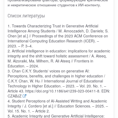
и некритическое отношение студентов к ИИ-контенту.
Список литературы
1. Towards Characterizing Trust in Generative Artificial
Intelligence Among Students / M. Amoozadeh, D. Daniels; S.
Chen [et al.] // Proceedings of the 2023 ACM Conference on
International Computing Education Research (ICER). –
2023. – P. 3–4.
2. Artificial intelligence in education: implications for academic
integrity and the shift toward holistic assessment / A. Ateeq,
M. Alzoraiki, Ma. Milhem, R. Ali Ateeq // Frontiers in
Education. – 2024.
3. Chan C.K.Y. Students' voices on generative AI:
Perceptions, benefits, and challenges in higher education /
C.K.Y. Chan, W. Hu // International Journal of Educational
Technology in Higher Education. – 2023. – Vol. 20. No. 1. –
Article 43. https://doi.org/10.1186/s41239-023-00411-8. EDN:
CZABJZ
4. Student Perceptions of AI-Assisted Writing and Academic
Integrity / J. Cordero [et al.] // Education Sciences. – 2025. –
Vol. 15. No. 1. – Article 2.
5. Academic Integrity and Generative Artificial Intelligence: