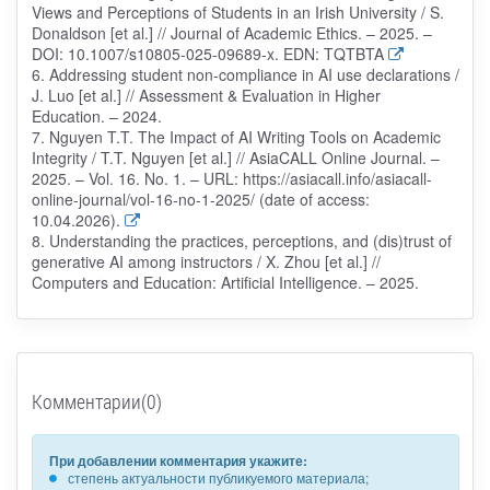
Views and Perceptions of Students in an Irish University / S.
Donaldson [et al.] // Journal of Academic Ethics. – 2025. –
DOI: 10.1007/s10805-025-09689-x. EDN: TQTBTA
6. Addressing student non-compliance in AI use declarations /
J. Luo [et al.] // Assessment & Evaluation in Higher
Education. – 2024.
7. Nguyen T.T. The Impact of AI Writing Tools on Academic
Integrity / T.T. Nguyen [et al.] // AsiaCALL Online Journal. –
2025. – Vol. 16. No. 1. – URL: https://asiacall.info/asiacall-
online-journal/vol-16-no-1-2025/ (date of access:
10.04.2026).
8. Understanding the practices, perceptions, and (dis)trust of
generative AI among instructors / X. Zhou [et al.] //
Computers and Education: Artificial Intelligence. – 2025.
Комментарии(0)
При добавлении комментария укажите:
степень актуальности публикуемого материала;