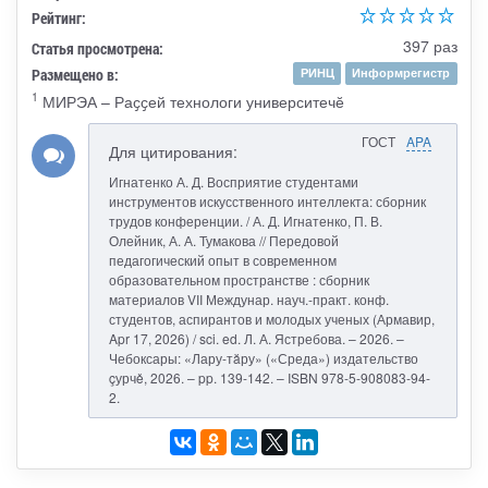
Рейтинг:
397 раз
Статья просмотрена:
Размещено в:
РИНЦ
Информрегистр
1
МИРЭА – Раҫҫей технологи университечӗ
ГОСТ
APA
Для цитирования:
Игнатенко А. Д. Восприятие студентами
инструментов искусственного интеллекта: сборник
трудов конференции. / А. Д. Игнатенко, П. В.
Олейник, А. А. Тумакова // Передовой
педагогический опыт в современном
образовательном пространстве : сборник
материалов VII Междунар. науч.-практ. конф.
студентов, аспирантов и молодых ученых (Армавир,
Apr 17, 2026) / sci. ed. Л. А. Ястребова. – 2026. –
Чебоксары: «Лару-тăру» («Среда») издательство
çурчě, 2026. – pp. 139-142. – ISBN 978-5-908083-94-
2.