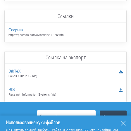
Ссылки
Сборник
https://phsreda.com/cv/action/10876/info
Ссылка на экспорт
BibTeX
LaTeX / BibTeX (.bib)
RIS
Research Information Systems (.ris)
Использование куки-файлов
Для оптимальной работы сайта и оптимизации его дизайна мы