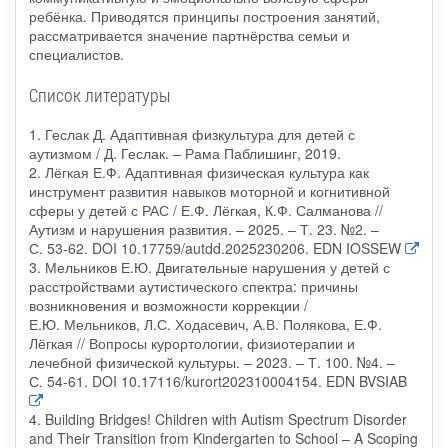
ребёнка. Приводятся принципы построения занятий,
рассматривается значение партнёрства семьи и
специалистов.
Список литературы
1. Геслак Д. Адаптивная физкультура для детей с
аутизмом / Д. Геслак. – Рама Паблишинг, 2019.
2. Лёгкая Е.Ф. Адаптивная физическая культура как
инструмент развития навыков моторной и когнитивной
сферы у детей с РАС / Е.Ф. Лёгкая, К.Ф. Салманова //
Аутизм и нарушения развития. – 2025. – Т. 23. №2. –
С. 53-62. DOI 10.17759/autdd.2025230206. EDN IOSSEW
3. Мельников Е.Ю. Двигательные нарушения у детей с
расстройствами аутистического спектра: причины
возникновения и возможности коррекции /
Е.Ю. Мельников, Л.С. Ходасевич, А.В. Полякова, Е.Ф.
Лёгкая // Вопросы курортологии, физиотерапии и
лечебной физической культуры. – 2023. – Т. 100. №4. –
С. 54-61. DOI 10.17116/kurort202310004154. EDN BVSIAB
4. Building Bridges! Children with Autism Spectrum Disorder
and Their Transition from Kindergarten to School – A Scoping