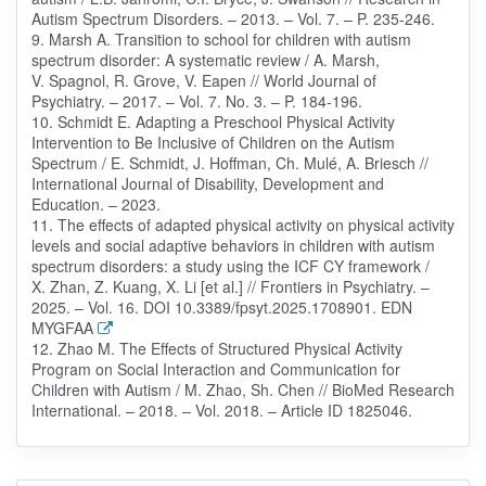
Autism Spectrum Disorders. – 2013. – Vol. 7. – P. 235-246.
9. Marsh A. Transition to school for children with autism
spectrum disorder: A systematic review / A. Marsh,
V. Spagnol, R. Grove, V. Eapen // World Journal of
Psychiatry. – 2017. – Vol. 7. No. 3. – P. 184-196.
10. Schmidt E. Adapting a Preschool Physical Activity
Intervention to Be Inclusive of Children on the Autism
Spectrum / E. Schmidt, J. Hoffman, Ch. Mulé, A. Briesch //
International Journal of Disability, Development and
Education. – 2023.
11. The effects of adapted physical activity on physical activity
levels and social adaptive behaviors in children with autism
spectrum disorders: a study using the ICF CY framework /
X. Zhan, Z. Kuang, X. Li [et al.] // Frontiers in Psychiatry. –
2025. – Vol. 16. DOI 10.3389/fpsyt.2025.1708901. EDN
MYGFAA
12. Zhao M. The Effects of Structured Physical Activity
Program on Social Interaction and Communication for
Children with Autism / M. Zhao, Sh. Chen // BioMed Research
International. – 2018. – Vol. 2018. – Article ID 1825046.