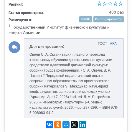
Рейтинг:
438 раз
Статья просмотрена:
Размещено в:
РИНЦ
Информрегистр
1
Государственный Институт физической культуры и
спорта Армении
ГОСТ
APA
Для цитирования:
Овеян С. А. Организация плавного перехода
к школьному обучению дошкольников с аутизмом
средствами адаптивной физической культуры:
сборник трудов конференции. / С. А. Овеян, В. Р.
Чахоян // Передовой педагогический опыт в
современном образовательном пространстве :
сборник материалов VII Междунар. науч.-практ.
конф. студентов, аспирантов и молодых ученых
(Армавир, Apr 17, 2026) / sci. ed. Л. А. Ястребова. –
2026. – Чебоксары: «Лару-тăру» («Среда»)
издательство çурчě, 2026. – pp. 297-299. – ISBN 978-
5-908083-94-2.