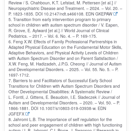
Review / S. Chahboun, K.T. Lefstad, M. Pettersen [et al.] //
Neuropsychiatric Disease and Treatment. – 2024. – Vol. 20. –
P. 1823-1835. DOI 10.2147/ndt.s466108. EDN GKEPAW
5. Transition from early intervention program to primary
school in children with autism spectrum disorder / V. Eapen,
R. Grove, E. Aylward [et al.] // World Journal of Clinical
Pediatrics. – 2017. – Vol. 6. No. 4. – P. 169-175.
6. Feng X.W. Effects of Family Professional Partnerships in
Adapted Physical Education on the Fundamental Motor Skills,
Adaptive Behaviors, and Physical Activity Levels of Children
with Autism Spectrum Disorder and on Parent Satisfaction /
X.W. Feng, M. Hadizadeh, J.P.G. Cheong // Journal of Autism
and Developmental Disorders. – 2025. – Vol. 55. No. 5. – P.
1697-1712.
7. Barriers to and Facilitators of Successful Early School
Transitions for Children with Autism Spectrum Disorders and
Other Developmental Disabilities: A Systematic Review /
L. Fontil, J. Gittens, E. Beaudoin, I.E. Sladeczek // Journal of
Autism and Developmental Disorders. – 2020. – Vol. 50. – P.
1866-1881. DOI 10.1007/s10803-019-03938-w. EDN
JGFEFX
8. Jahromi L.B. The importance of self regulation for the
school and peer engagement of children with high functioning
autism / L.B. Jahromi, C.I. Bryce, J. Swanson // Research in