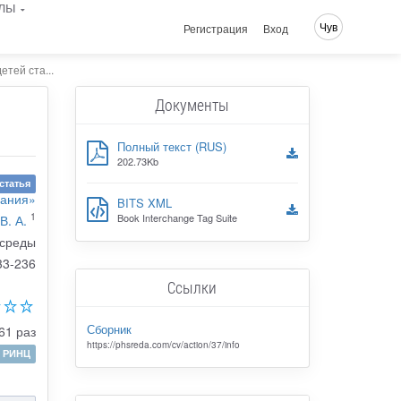
лы
Чув
Регистрация
Вход
тей ста...
Документы
Полный текст (RUS)
202.73Kb
статья
вания»
BITS XML
1
Book Interchange Tag Suite
В. А.
 среды
33-236
Ссылки
Сборник
61 раз
https://phsreda.com/cv/action/37/info
РИНЦ