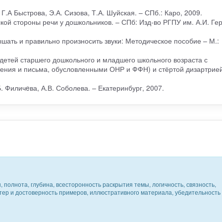
 Г.А Быстрова, Э.А. Сизова, Т.А. Шуйская. – СПб.: Каро, 2009.
кой стороны речи у дошкольников. – СПб: Изд-во РГПУ им. А.И. Ге
ышать и правильно произносить звуки: Методическое пособие – М.:
детей старшего дошкольного и младшего школьного возраста с
ения и письма, обусловленными ОНР и ФФН) и стёртой дизартрией
. Филичeва, А.В. Соболева. – Екатеринбург, 2007.
 полнота, глубина, всесторонность раскрытия темы, логичность, связность,
ктер и достоверность примеров, иллюстративного материала, убедительность