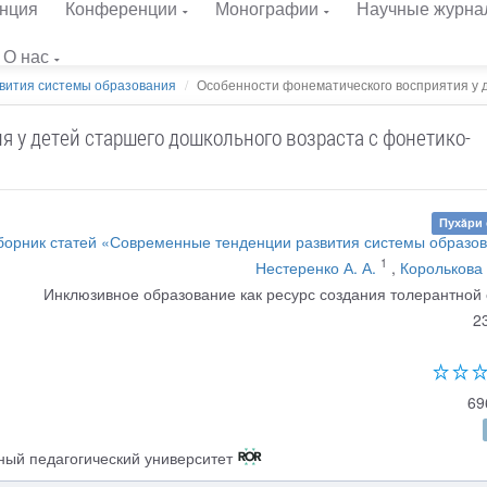
нция
Конференции
Монографии
Научные журна
О нас
вития системы образования
Особенности фонематического восприятия у де
 у детей старшего дошкольного возраста с фонетико-
Пухăри 
борник статей «Современные тенденции развития системы образо
1
Нестеренко А. А.
,
Королькова 
Инклюзивное образование как ресурс создания толерантной
2
69
ый педагогический университет