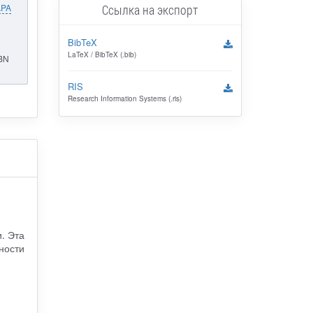
Ссылка на экспорт
APA
BibTeX
LaTeX / BibTeX (.bib)
SBN
RIS
Research Information Systems (.ris)
. Эта
ности