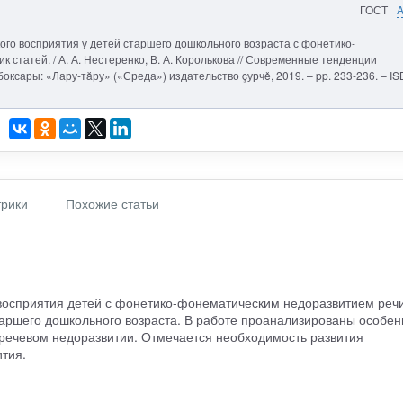
ГОСТ
ого восприятия у детей старшего дошкольного возраста с фонетико-
статей. / А. А. Нестеренко, В. А. Королькова // Современные тенденции
оксары: «Лару-тăру» («Среда») издательство çурчě, 2019. – pp. 233-236. – I
рики
Похожие статьи
осприятия детей с фонетико-фонематическим недоразвитием речи
таршего дошкольного возраста. В работе проанализированы особен
речевом недоразвитии. Отмечается необходимость развития
тия.