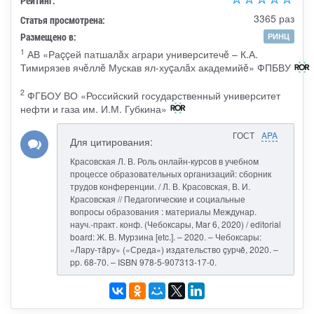
Рейтинг:
3365 раз
Статья просмотрена:
Размещено в:
РИНЦ
1
АВ «Раççей патшалăх аграри университечĕ – К.А.
Тимирязев ячĕллĕ Мускав ял-хуçалăх академийĕ» ФПБВУ
2
ФГБОУ ВО «Российский государственный университет
нефти и газа им. И.М. Губкина»
ГОСТ
APA
Для цитирования:
Красовская Л. В. Роль онлайн-курсов в учебном
процессе образовательных организаций: сборник
трудов конференции. / Л. В. Красовская, В. И.
Красовская // Педагогические и социальные
вопросы образования : материалы Междунар.
науч.-практ. конф. (Чебоксары, Mar 6, 2020) / editorial
board: Ж. В. Мурзина [etc.]. – 2020. – Чебоксары:
«Лару-тăру» («Среда») издательство çурчě, 2020. –
pp. 68-70. – ISBN 978-5-907313-17-0.