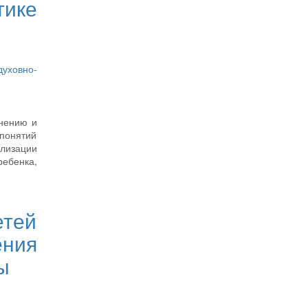
тике
уховно-
анению и
 понятий
лизации
ребенка,
тей
ния
ы