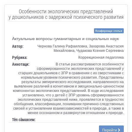
Особенности экологических представлений
у дошкольников с задержкой психического развития
Конференци статья
Актуальные вопросы гуманитарных и социальных наук
Автор:
Чернова Галина Рафаиловна, Захарова Анастасия
Михайловна, Чудакова Ксения Сергеевна
Рубрика:
Коррекционная педагогика
Аннотаци:
В статье рассматриваются особенности
сформированности экологических представлений у
старших дошкольников с ЗПР в сравнении с их сверстниками с
нормальным уровнем психического развития. Представлены
результаты эмпирического исследования, направленного на
выявление различий в когнитивном и эмоционально-ценностном
компонентах экологических представлений. В ходе исследования
установлено, что у детей с ЗПР уровень сформированности
экологических представлений ниже, проявляется в трудностях
обобщения, классификации, понимании причинно-следственных
связей и установлении взаимозависимостей в природе, а также в
менее осознанном и развернутом отношении к природе.
Тӗп сӑмахсем:
Перейти