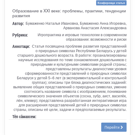
Конференци статья
Образование в XXI веке: проблемы, практики, тенденции
развития
Автор:
Бумаженко Наталья Ивановна, Бумаженко Анна Игоревна,
Арванова Анастасия Александровна
Рубрика:
Игропрактика и игровые технологии в современном
образовании: возможности и риски
Аннотаци:
Статья посвящена проблеме развития представлений
о природных символах Республики Беларусь у детей
старшего дошкольного возраста. В работе: проанализированы
научные исследования по теме ознакомления дошкольников с
природными и культурными символами родной страны;
представлены результаты диагностики уровня
сформированности представлений о природных символах
Беларуси у детей 5–6 лет (в экспериментальной и контрольной
группах); описаны три блока диагностических заданий:
выявление общих представлений о природных символах, умение
соотносить название символа с изображением, понимание
символического значения объектов (сосна, зубр, аист, василёк,
лён, клевер); представлена разработанная интерактивная игра
для расширения представлений детей о природных символах
страны, описаны её цели, задачи и предполагаемые результаты.
Тӗп сӑмахсем:
Перейти