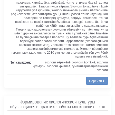
пахалама, харпăрлăха, ырă кăмăл-сипете, илемлĕхе кăтартма
пултараслăх тăвасси пулса тăрать. Экологи ăнкарăвне тĕрлĕ
чарусемпе усă курнипе, экологи инкекĕсем çинчен пĕлтернипе
çеç йĕкелеме, аталантарма çук. Çыннăн умвельтĕнче (пурнăçшăн
пĕлтерĕшле тĕнчере) культура, социум, символсен тĕнчи
пысăкран та пысăк талккăш йышăнса пыраççĕ, тавралăх тĕнчи
майĕпен хăйĕн яланхи вырăнне çухатса пырать.
Гуманитаризациленекен экологин тĕллевĕ – çут тĕнчене, унта
мĕн пуррине ансатлатса та пулин, кăшт улшăннă сăн-сăпачĕпе
те пулин çынна тавăрса парасси. Ку тĕллеве пурнăçламашкăн
вĕренӳре сапăрлавăн экологи нарративĕпе (экологи çинчен
калакан текстсемпе), илемлĕх тата эстетика, кăмăл-сипетпе
экологи хатĕрĕсемпе усă курмалла. Экологи вĕренĕвне
гуманитаризациленине 2030 çулчченхи аталанăвăн тĕп çул-йĕрĕ
пулать тесе йышăннă.
Тӗп сӑмахсем:
экологи вĕренĕвĕ, экологи ăс-тăнĕ, экологи
культури, экологи кризисĕ, гуманитаризациленекен
экологи
Перейти
Формирование экологической культуры
обучающихся в практике работы московских школ