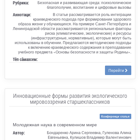
Рубрика:
Безопасная и развивающая среда: психологическое
благополучие, воспитание и цифровые вызовы
Аннотаци:
В статье рассматривается роль интеграции
краеведческого подхода при формировании здорового
образа жизни у обучающихся. На примере Санкт-Петербурга и
Ленинградской области рассматриваются региональные факторы
риска (климатические, экологические) и ресурсы
(инфраструктурные, нормативные), которые могут быть
использованы в обучении. Предлагаются методические подходы
к включению краеведческого содержания в преподавание
учебного предмета «Основы безопасности и защиты Родины».
Тӗп сӑмахсем:
Перейти
Инновационные формы развития экологического
мировоззрения старшеклассников
Конференци статья
Молодежная наука в современном мире
Автор:
Бондаренко Арина Сергеевна, Гуленова Алина
Евгеньевна, Кулишов Владимир Валентинович