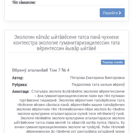
Тӗп сӑмахсем:
Перейти
Экологин кăткăс ыйтăвĕсене татса панă чухнехи
контекстра экологие гуманитаризацилессин тата
вĕрентессин йывăр ыйтăвĕ
Тишкер статйи
Вĕренӳ аталанăвĕ Том 7 № 4
Автор:
Петрова Екатерина Викторовна
Рубрика:
Педагогика тата хальхи вĕренӳ
Аннотаци:
Статьяра экологи ăслăлăхĕпе экологие вĕрентессинче
– ăна гуманитаризацилессинче паян кун тĕл пулакан
туртăмсене тишкернĕ. Экологие вĕрентнин тапхăрĕсене тата
тĕсĕсене кĕскен сăнласа панă, вĕрентĕвĕн кашни тапхăрĕнчех
экологие вĕрентнин тĕп тĕллевĕсенчен пĕри экологи ăс-тăнĕпе
экологи культурине аталантарасси пулнă тесе пĕтĕмлетӳ тунă.
Экологи пĕлĕвĕпе экологи культурине аталантарасси экологи
ыйтăвĕсене татса пама меллĕ те хăватлă хатĕр пулса тăрать. Ку
енчен гуманитаризациленекен экологи чи тухăçлă. Унăн тĕллевĕ
вĕренекенсен ăс-тăнĕнче çут çанталăкпа хутшăннă чухне