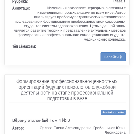
Рубрика:
Глава 1
Аннотаци:
Изменения в человеке неразрывно связаны с
изменениями, происходящими во всем мире. Автор
анализирует проблему педагогических источников по
исследованию и формированию профессиональной самооценки
студентов системы здравоохранения. Целью данной главы
является развитие теории и представление актуальных методов
формирования профессионального самооценивания студента
медицинского колледжа.
Тӗп сӑмахсем:
Перейти
Формирование профессионально-ценностных
ориентаций будущих психологов служебной
деятельности на этапе профессиональной
подготовки в вузе
Ăслăлăх статйи
Вĕренӳ аталанăвĕ Том 4 № 3
Автор:
Орлова Елена Александровна, Гребенников Юлия
Леонидовна