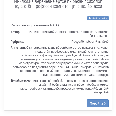
Инклюзив вӗренӗвне ертсе пыракан психолог
педагогăн професси компетенцине палăртасси
Ăслăлăх статйи
Развитие образования № 3 (5)
Автор:
Ряписов Николай Александрович, Ряписова Алевтина
Геннадьевна
Рубрика:
Раççейĕн вĕренӳ тытăмĕ
Аннотаци:
Статьяра инклюзив вěренěвне ертсе пыракан психолог
педагогăн профессире ялан кирлě компетенцине
палăртма тата формулăлама тунă ěçе пěтěмлетнě тата çав
компетенцие хакламалли индикаторсене илсе панă. Вěсем
магистратурăн тěслěх вěренӳ программине хатěрленě чухне
психологипе педагогика вěренěвěн 44.04.02 номерлă «Инклюзив
вěренěвěн психологийěпе педагогики» магистр программин
содержанине тумалли тěллев пулса тăраççě.
Тӗп сӑмахсем:
инклюзив вěренěвě, психолог педагог, профессипе
çыхăннă ěçěн задачисем, вěсен тěсěсем, ертсе
пыру, професси стандарчě, професси компетенцийě, çитěнӳ
кăтартăвě
Перейти