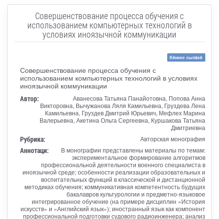
Совершенствование процесса обучения с
использованием компьютерных технологий в
условиях иноязычной коммуникации
Кĕнеке сыпăкĕ
Совершенствование процесса обучения с
использованием компьютерных технологий в условиях
иноязычной коммуникации
Автор:
Аванесова Татьяна Панайотовна, Попова Анна
Викторовна, Вычужанова Ляля Камильевна, Груздева Лена
Камильевна, Груздев Дмитрий Юрьевич, Мефлех Марина
Валерьевна, Акетина Ольга Сергеевна, Куршакова Татьяна
Дмитриевна
Рубрика:
Авторская монография
Аннотаци:
В монографии представлены материалы по темам:
экспериментальное формирование алгоритмов
профессиональной деятельности военного специалиста в
иноязычной среде; особенности реализации образовательных и
воспитательных функций в классической и дистанционной
методиках обучения; коммуникативная компетентность будущих
бакалавров культурологии и предметно-языковое
интегрированное обучение (на примере дисциплин «История
искусств» и «Английский язык»); иностранный язык как компонент
профессиональной подготовки судового радиоинженера; анализ