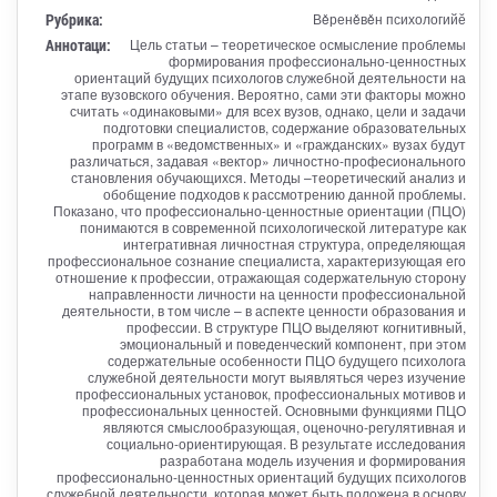
Рубрика:
Вěренěвěн психологийӗ
Аннотаци:
Цель статьи – теоретическое осмысление проблемы
формирования профессионально-ценностных
ориентаций будущих психологов служебной деятельности на
этапе вузовского обучения. Вероятно, сами эти факторы можно
считать «одинаковыми» для всех вузов, однако, цели и задачи
подготовки специалистов, содержание образовательных
программ в «ведомственных» и «гражданских» вузах будут
различаться, задавая «вектор» личностно-професионального
становления обучающихся. Методы –теоретический анализ и
обобщение подходов к рассмотрению данной проблемы.
Показано, что профессионально-ценностные ориентации (ПЦО)
понимаются в современной психологической литературе как
интегративная личностная структура, определяющая
профессиональное сознание специалиста, характеризующая его
отношение к профессии, отражающая содержательную сторону
направленности личности на ценности профессиональной
деятельности, в том числе – в аспекте ценности образования и
профессии. В структуре ПЦО выделяют когнитивный,
эмоциональный и поведенческий компонент, при этом
содержательные особенности ПЦО будущего психолога
служебной деятельности могут выявляться через изучение
профессиональных установок, профессиональных мотивов и
профессиональных ценностей. Основными функциями ПЦО
являются смыслообразующая, оценочно-регулятивная и
социально-ориентирующая. В результате исследования
разработана модель изучения и формирования
профессионально-ценностных ориентаций будущих психологов
служебной деятельности, которая может быть положена в основу