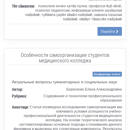
Тӗп сӑмахсем:
психологи енчен хатĕр пулни, професси ĕҫĕ-хĕлĕ,
психолог педагогсем, информаци илнипе шухăшлав
пайрăмĕ, туйăмпа ҫирĕп кăмăл пайрăмĕ, хавхапа пахалав
пайрăмĕ, хăвăрт тăваслăх пайрăмĕ
Перейти
Особенности самоорганизации студентов
медицинского колледжа
Конференци статья
Актуальные вопросы гуманитарных и социальных наук
Автор:
Борисенко Елена Александровна
Рубрика:
Содержание и технологии профессионального
образования
Аннотаци:
Статья посвящена исследованию самоорганизации как
ключевого условия успешности учебно-
профессиональной деятельности студентов медицинского
колледжа. На основе теоретического анализа
систематизированы основные подходы к пониманию данного
феномена и выделены его структурные компоненты. Результаты