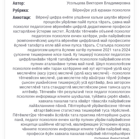
Автор:
Усольцева Виктория Владимировна
Рубрика:
Вӗренӳре усă куракан психологи
Аннотаци:
Вĕренӳ цифра енĕпе улшăнни хальхи шкулăн вĕренӳ
процесĕн уйрăлми пайĕ пулса тăрать, ҫавна май
психолог педагогсене вĕренĕвĕн цифрлă дидактикинче професси
хастарлăхне ӳстерме хистет. Ăслăлăх тĕпчевĕн объекчĕ психолог
педагогсен психологи енчен хатĕрри, унăн пайрăмĕсем
(компоненчĕсем) шкулта вĕренĕве цифрăланă май профессипе
ĕҫленĕ тапхăрта епле вăй илни пулса тăрать. Статьяра психолог
педагогсем шкулта ĕҫлеме хатĕр пулнине 2021 тата 2024
ҫулсенче тишкернине илсе панă. Ку тишкерӳ психолог педагогсен
цифрăланăвăн тĕрлĕ тапхăрĕнче психологи пайрăмĕсем епле
пулнин аталанăвне тупма май пачĕ. Шкул психологĕсем
психологи енĕпе мĕн таран хатĕррине икĕ хут ирттернĕ урлă касу
меслечĕпе (касу (срез) меслечӗ (урлӑ касу меслечӗ) - психологи
тӗпчевӗсен меслечӗ, ҫав меслетпе пӗр вӑхӑтрах тӗрлӗ ӳсӗмри
ҫынсен ушкӑнӗсене тишкереҫҫӗ) усă куртăмăр, ăна авторсен
меслетлĕхĕ тата стандартлă меслетлĕхсем ҫине таянса шута
илтĕмĕр. Тĕпчевĕн тĕп результачĕ тесе педагог психологсен
псхологин информаци илнипе шухăшлав, туйăмпа ҫирĕп кăмăл,
хавхапа пахалав тата хăвăрт тăваслăх пайрăмĕсем
лайăхланнине пăхнă. Пĕлтерĕшлĕ уйрăмлăхсене тĕпчев
кăтартăвĕсене статистика тишкерĕвĕ туса тĕрĕсленĕ.
Пĕтĕмлетӳре тĕпчевĕн ăслăлăх тата практика пĕлтерĕшне ҫырса
панă, педагог психологи енчен хатĕр пулнин уйрăм пайрăмĕсене
концепци шайĕнче кăтартнă, квалификацие ӳстерекен курсра
чăннипе психологин информаци илнипе туйăм пайрăмĕ мар,
професси ĕҫĕн хавхапа пахалав пайрăмĕ пĕлтерĕшлĕрех
пулнине ĕнентернĕ.