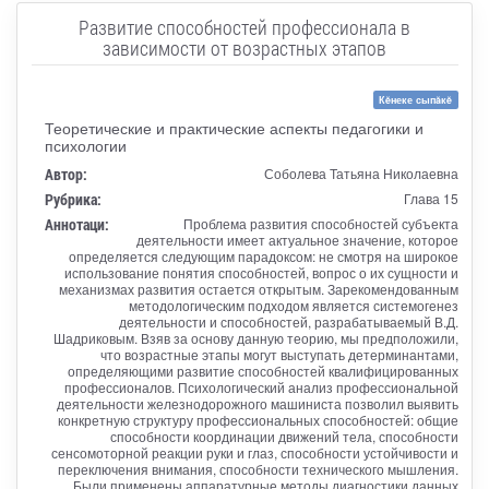
Развитие способностей профессионала в
зависимости от возрастных этапов
Кĕнеке сыпăкĕ
Теоретические и практические аспекты педагогики и
психологии
Автор:
Соболева Татьяна Николаевна
Рубрика:
Глава 15
Аннотаци:
Проблема развития способностей субъекта
деятельности имеет актуальное значение, которое
определяется следующим парадоксом: не смотря на широкое
использование понятия способностей, вопрос о их сущности и
механизмах развития остается открытым. Зарекомендованным
методологическим подходом является системогенез
деятельности и способностей, разрабатываемый В.Д.
Шадриковым. Взяв за основу данную теорию, мы предположили,
что возрастные этапы могут выступать детерминантами,
определяющими развитие способностей квалифицированных
профессионалов. Психологический анализ профессиональной
деятельности железнодорожного машиниста позволил выявить
конкретную структуру профессиональных способностей: общие
способности координации движений тела, способности
сенсомоторной реакции руки и глаз, способности устойчивости и
переключения внимания, способности технического мышления.
Были применены аппаратурные методы диагностики данных