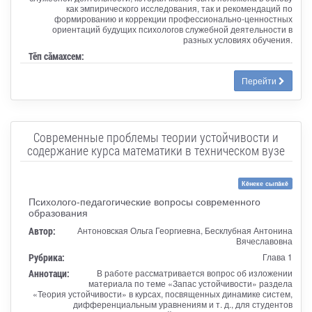
как эмпирического исследования, так и рекомендаций по
формированию и коррекции профессионально-ценностных
ориентаций будущих психологов служебной деятельности в
разных условиях обучения.
Тӗп сӑмахсем:
Перейти
Современные проблемы теории устойчивости и
содержание курса математики в техническом вузе
Кĕнеке сыпăкĕ
Психолого-педагогические вопросы современного
образования
Автор:
Антоновская Ольга Георгиевна, Бесклубная Антонина
Вячеславовна
Рубрика:
Глава 1
Аннотаци:
В работе рассматривается вопрос об изложении
материала по теме «Запас устойчивости» раздела
«Теория устойчивости» в курсах, посвященных динамике систем,
дифференциальным уравнениям и т. д., для студентов