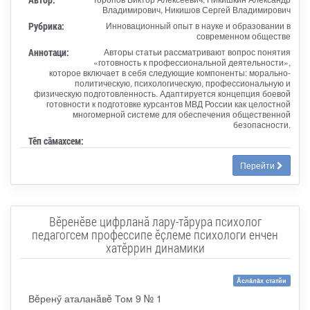
Владимирович, Никишов Сергей Владимирович
Рубрика:
Инновационный опыт в науке и образовании в
современном обществе
Аннотаци:
Авторы статьи рассматривают вопрос понятия
«готовность к профессиональной деятельности»,
которое включает в себя следующие компоненты: морально-
политическую, психологическую, профессиональную и
физическую подготовленность. Адаптируется концепция боевой
готовности к подготовке курсантов МВД России как целостной
многомерной системе для обеспечения общественной
безопасности.
Тӗп сӑмахсем:
Перейти
Вӗренӗве цифрланӑ лару-тӑрура психолог
педагогсем профессипе ӗҫлеме психологи енчен
хатӗррин динамики
Ăслăлăх статйи
Вĕренӳ аталанăвĕ Том 9 № 1