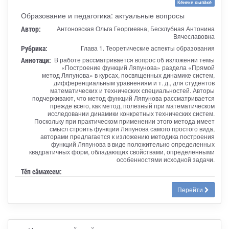
Кĕнеке сыпăкĕ
Образование и педагогика: актуальные вопросы
Автор:
Антоновская Ольга Георгиевна, Бесклубная Антонина
Вячеславовна
Рубрика:
Глава 1. Теоретические аспекты образования
Аннотаци:
В работе рассматривается вопрос об изложении темы
«Построение функций Ляпунова» раздела «Прямой
метод Ляпунова» в курсах, посвященных динамике систем,
дифференциальным уравнениям и т. д., для студентов
математических и технических специальностей. Авторы
подчеркивают, что метод функций Ляпунова рассматривается
прежде всего, как метод, полезный при математическом
исследовании динамики конкретных технических систем.
Поскольку при практическом применении этого метода имеет
смысл строить функции Ляпунова самого простого вида,
авторами предлагается к изложению методика построения
функций Ляпунова в виде положительно определенных
квадратичных форм, обладающих свойствами, определенными
особенностями исходной задачи.
Тӗп сӑмахсем:
Перейти