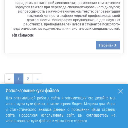
парадигмы когнитивной лингвистики; применение тематических
корпусов текстов при переводе специализированного дискурса;
экспрессивность в научно-техническом тексте; репрезентация
языковой личности в сфере морской профессиональной
деятельности. Монография предназначена для научных
работников, преподавателей вузов и студентов психолого-
педагогических, методических и лингвистических специальностей.
Тӗп сӑмахсем:
Перейти
«
1
2
»
Использование куки-файлов
Для оптимальной работы сайта и оптимизации его дизайна мы
используем куки-файлы, а также сервис Яндекс.Метрика для сбора
и статистического анализа данных о посещении Вами страниц
сайта. Продолжая использовать сайт, Вы соглашаетесь на
использование куки-файлов и указанного сервиса.