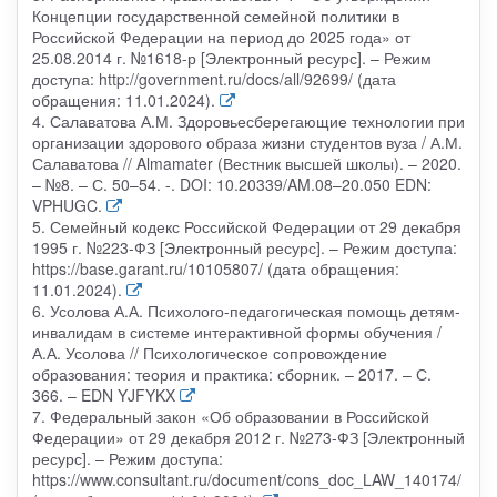
Концепции государственной семейной политики в
Российской Федерации на период до 2025 года» от
25.08.2014 г. №1618-р [Электронный ресурс]. – Режим
доступа: http://government.ru/docs/all/92699/ (дата
обращения: 11.01.2024).
4. Салаватова А.М. Здоровьесберегающие технологии при
организации здорового образа жизни студентов вуза / А.М.
Салаватова // Almamater (Вестник высшей школы). – 2020.
– №8. – С. 50–54. -. DOI: 10.20339/AM.08–20.050 EDN:
VPHUGC.
5. Семейный кодекс Российской Федерации от 29 декабря
1995 г. №223-ФЗ [Электронный ресурс]. – Режим доступа:
https://base.garant.ru/10105807/ (дата обращения:
11.01.2024).
6. Усолова А.А. Психолого-педагогическая помощь детям-
инвалидам в системе интерактивной формы обучения /
А.А. Усолова // Психологическое сопровождение
образования: теория и практика: сборник. – 2017. – С.
366. – EDN YJFYKX
7. Федеральный закон «Об образовании в Российской
Федерации» от 29 декабря 2012 г. №273-ФЗ [Электронный
ресурс]. – Режим доступа:
https://www.consultant.ru/document/cons_doc_LAW_140174/