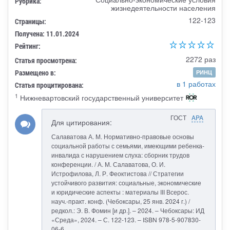
Рубрика:
жизнедеятельности населения
122-123
Страницы:
Получена: 11.01.2024
Рейтинг:
2272 раз
Статья просмотрена:
Размещено в:
РИНЦ
в 1 работах
Статья процитирована:
1
Нижневартовский государственный университет
ГОСТ
APA
Для цитирования:
Салаватова А. М. Нормативно-правовые основы
социальной работы с семьями, имеющими ребенка-
инвалида с нарушением слуха: сборник трудов
конференции. / А. М. Салаватова, О. И.
Истрофилова, Л. Р. Феоктистова // Стратегии
устойчивого развития: социальные, экономические
и юридические аспекты : материалы III Всерос.
науч.-практ. конф. (Чебоксары, 25 янв. 2024 г.) /
редкол.: Э. В. Фомин [и др.]. – 2024. – Чебоксары: ИД
«Среда», 2024. – С. 122-123. – ISBN 978-5-907830-
06-6.