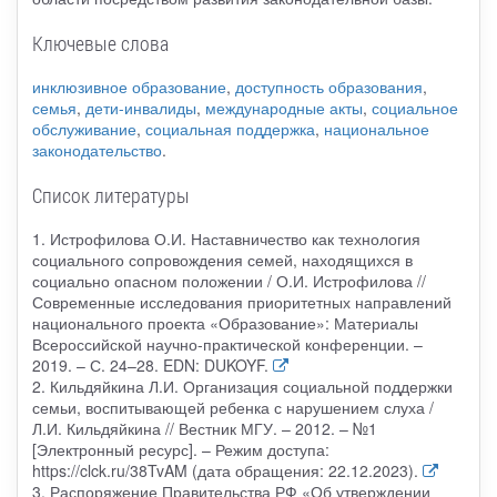
Ключевые слова
инклюзивное образование
,
доступность образования
,
семья
,
дети-инвалиды
,
международные акты
,
социальное
обслуживание
,
социальная поддержка
,
национальное
законодательство
.
Список литературы
1. Истрофилова О.И. Наставничество как технология
социального сопровождения семей, находящихся в
социально опасном положении / О.И. Истрофилова //
Современные исследования приоритетных направлений
национального проекта «Образование»: Материалы
Всероссийской научно-практической конференции. –
2019. – С. 24–28. EDN: DUKOYF.
2. Кильдяйкина Л.И. Организация социальной поддержки
семьи, воспитывающей ребенка с нарушением слуха /
Л.И. Кильдяйкина // Вестник МГУ. – 2012. – №1
[Электронный ресурс]. – Режим доступа:
https://clck.ru/38TvAM (дата обращения: 22.12.2023).
3. Распоряжение Правительства РФ «Об утверждении