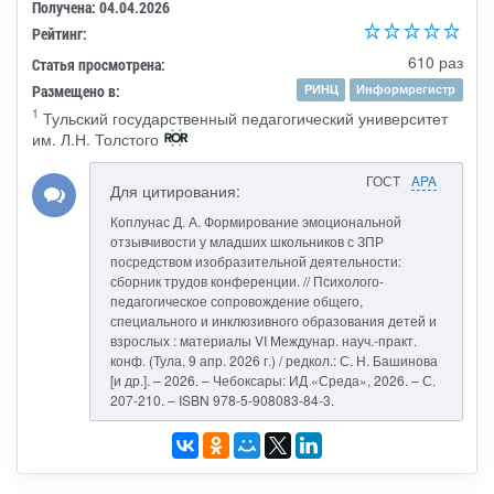
Получена: 04.04.2026
Рейтинг:
610 раз
Статья просмотрена:
Размещено в:
РИНЦ
Информрегистр
1
Тульский государственный педагогический университет
им. Л.Н. Толстого
ГОСТ
APA
Для цитирования:
Коплунас Д. А. Формирование эмоциональной
отзывчивости у младших школьников с ЗПР
посредством изобразительной деятельности:
сборник трудов конференции. // Психолого-
педагогическое сопровождение общего,
специального и инклюзивного образования детей и
взрослых : материалы VI Междунар. науч.-практ.
конф. (Тула, 9 апр. 2026 г.) / редкол.: С. Н. Башинова
[и др.]. – 2026. – Чебоксары: ИД «Среда», 2026. – С.
207-210. – ISBN 978-5-908083-84-3.