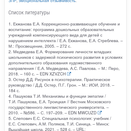
ЗПР
,
эмоциональная отзывчивость
.
Список литературы
1. Екжанова Е.А. Коррекционно-развивающее обучение и
воспитание: программа дошкольных образовательных
учреждений компенсирующего вида для детей с
нарушением интеллекта / Е.А. Екжанова, Е.А. Стреблева. –
М.: Просвещение, 2005. – 272 с.
2. Медведева Е.А. Формирование личности младших
школьников с задержкой психического развития в условиях
дополнительного образования художественного
направления / Е.А. Медведева, А.С. Павлова. – М.: Перо,
2018. – 160 с. – EDN XZVZCH
3. Остер Д.Д. Рисунок в психотерапии. Практическое
руководство / Д.Д. Остер, П.Г. Грон. – М.: ИОИ, 2018. –
184 с.
4. Пашукова Т.И. Механизмы и функции эмпатии /
Т.И. Пашукова, Е.А. Троицкая // Вестник Московского
государственного лингвистического университета. –
2010. – №586. – С. 197–209. – EDN MWCUZD
5. Слепович Е.С. Специальная психология: учебник /
Е.С. Слепович, А.М. Поляков, Т.И. Синица. – Минск:
Вышэйшая школа, 2021. – 528 c. – URL: