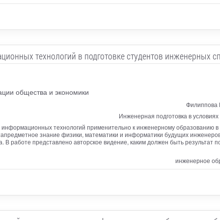
ционных технологий в подготовке студентов инженерных с
ации общества и экономики
Филиппова 
Инженерная подготовка в условия
ь информационных технологий применительно к инженерному образованию в
етапредметное знание физики, математики и информатики будущих инженеро
. В работе представлено авторское видение, каким должен быть результат п
инженерное об