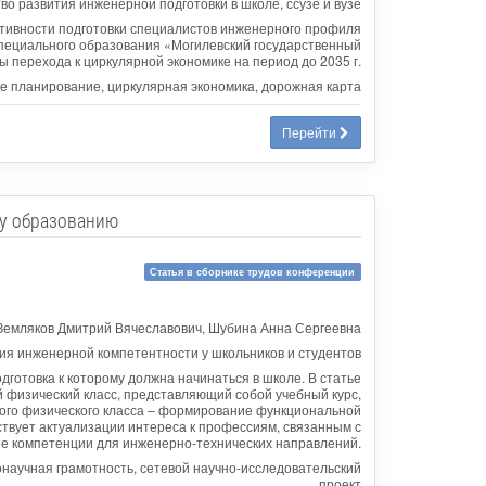
во развития инженерной подготовки в школе, ссузе и вузе
тивности подготовки специалистов инженерного профиля
специального образования «Могилевский государственный
 перехода к циркулярной экономике на период до 2035 г.
е планирование, циркулярная экономика, дорожная карта
Перейти
му образованию
Статья в сборнике трудов конференции
Земляков Дмитрий Вячеславович, Шубина Анна Сергеевна
я инженерной компетентности у школьников и студентов
готовка к которому должна начинаться в школе. В статье
 физический класс, представляющий собой учебный курс,
вого физического класса – формирование функциональной
ствует актуализации интереса к профессиям, связанным с
е компетенции для инженерно-технических направлений.
научная грамотность, сетевой научно-исследовательский
проект