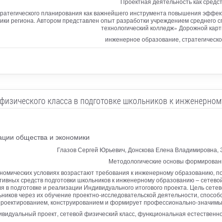
Проектная деятельность как средст
тратегического планирования как важнейшего инструмента повышения эффек
ики региона. Автором представлен опыт разработки учреждением среднего 
технологический колледж» Дорожной карты
инженерное образование, стратегическо
 физического класса в подготовке школьников к инженерно
ации общества и экономики
Глазов Сергей Юрьевич, Донскова Елена Владимировна, 
Методологические основы формировани
омических условиях возрастают требования к инженерному образованию, под
ивных средств подготовки школьников к инженерному образованию – сетевой
 в подготовке и реализации Индивидуального итогового проекта. Цель сете
ников через их обучение проектно-исследовательской деятельности, способ
роектированием, конструированием и формирует профессионально-значимы
видуальный проект, сетевой физический класс, функциональная естественно