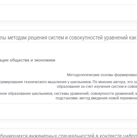
лы методам решения систем и совокупностей уравнений как
ации общества и экономики
Методологические основы формировани
ормирования технического мышления у школьников. По мнению автора, это 
образования за счет изучения систем и сово
ое образование школьников, системы уравнений, совокупности уравнений, 
подстановки, метод введения новой переменн
обучающихся инженерных специальностей в контексте цифр