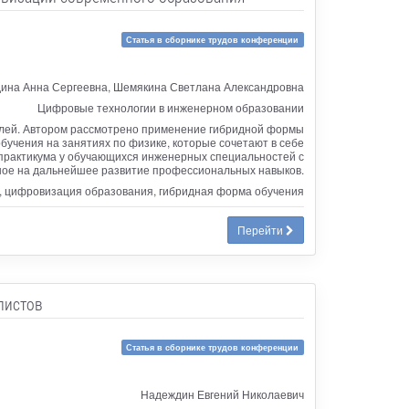
Статья в сборнике трудов конференции
ина Анна Сергеевна, Шемякина Светлана Александровна
Цифровые технологии в инженерном образовании
елей. Автором рассмотрено применение гибридной формы
бучения на занятиях по физике, которые сочетают в себе
практикума у обучающихся инженерных специальностей с
ное на дальнейшее развитие профессиональных навыков.
, цифровизация образования, гибридная форма обучения
Перейти
листов
Статья в сборнике трудов конференции
Надеждин Евгений Николаевич