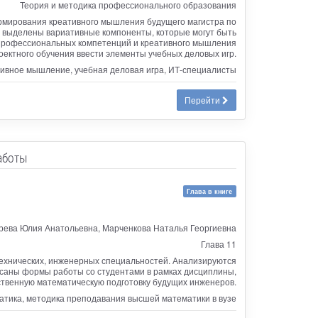
Теория и методика профессионального образования
ормирования креативного мышления будущего магистра по
 выделены вариативные компоненты, которые могут быть
я профессиональных компетенций и креативного мышления
оектного обучения ввести элементы учебных деловых игр.
тивное мышление, учебная деловая игра, ИТ-специалисты
Перейти
аботы
Глава в книге
рева Юлия Анатольевна, Марченкова Наталья Георгиевна
Глава 11
ехнических, инженерных специальностей. Анализируются
исаны формы работы со студентами в рамках дисциплины,
твенную математическую подготовку будущих инженеров.
атика, методика преподавания высшей математики в вузе