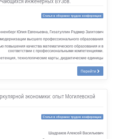
бучающихся инженерных ВУЗов.
Статья в сборнике трудов конференции
нненберг Юлия Евгеньевна, Гизатуллин Радмир Загитович
х модернизации высшего профессионального образования
лью повышения качества математического образования и в
соответствии с профессиональными компетенциями.
етенция, технологические карты, дидактические единицы
Перейти
иркулярной экономики: опыт Могилевской
Статья в сборнике трудов конференции
Шадраков Алексей Васильевич