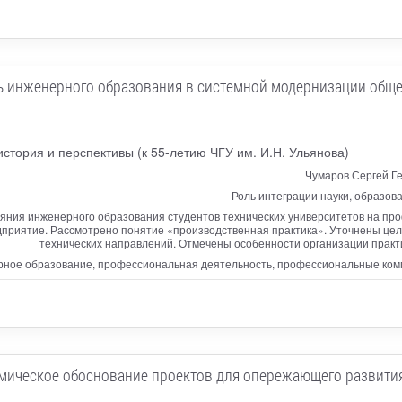
ь инженерного образования в системной модернизации обще
стория и перспективы (к 55-летию ЧГУ им. И.Н. Ульянова)
Чумаров Сергей Г
Роль интеграции науки, образов
ияния инженерного образования студентов технических университетов на пр
дприятие. Рассмотрено понятие «производственная практика». Уточнены цел
технических направлений. Отмечены особенности организации практи
ное образование, профессиональная деятельность, профессиональные комп
мическое обоснование проектов для опережающего развити