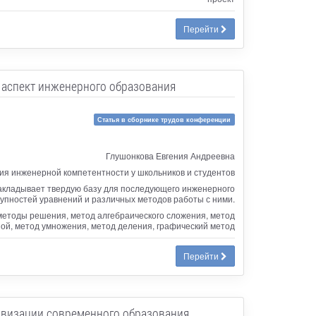
Перейти
 аспект инженерного образования
Статья в сборнике трудов конференции
Глушонкова Евгения Андреевна
я инженерной компетентности у школьников и студентов
закладывает твердую базу для последующего инженерного
купностей уравнений и различных методов работы с ними.
методы решения, метод алгебраического сложения, метод
ой, метод умножения, метод деления, графический метод
Перейти
овизации современного образования