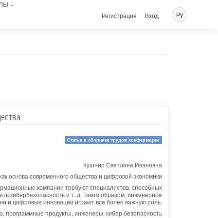
лы
Ру
Регистрация
Вход
щества
Статья в сборнике трудов конференции
Кушнир Светлана Ивановна
ак основа современного общества и цифровой экономики
ормационные компании требуют специалистов, способных
ь кибербезопасность и т. д. Таким образом, инженерное
ии и цифровые инновации играют все более важную роль.
, программные продукты, инженеры, кибер безопасность