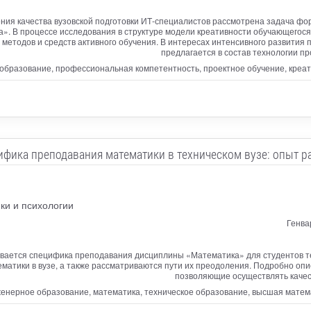
ния качества вузовской подготовки ИТ-специалистов рассмотрена задача ф
. В процессе исследования в структуре модели креативности обучающегося
методов и средств активного обучения. В интересах интенсивного развити
предлагается в состав технологии пр
образование, профессиональная компетентность, проектное обучение, креа
ифика преподавания математики в техническом вузе: опыт р
ки и психологии
Генва
ивается специфика преподавания дисциплины «Математика» для студентов т
атики в вузе, а также рассматриваются пути их преодоления. Подробно оп
позволяющие осуществлять качес
енерное образование, математика, техническое образование, высшая матем