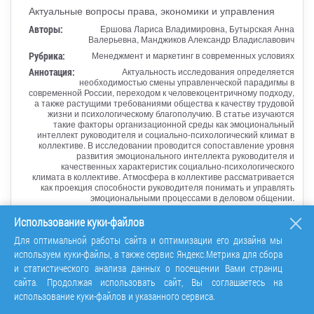
Актуальные вопросы права, экономики и управления
Авторы:
Ершова Лариса Владимировна, Бутырская Анна
Валерьевна, Манджиков Александр Владиславович
Рубрика:
Менеджмент и маркетинг в современных условиях
Аннотация:
Актуальность исследования определяется
необходимостью смены управленческой парадигмы в
современной России, переходом к человекоцентричному подходу,
а также растущими требованиями общества к качеству трудовой
жизни и психологическому благополучию. В статье изучаются
такие факторы организационной среды как эмоциональный
интеллект руководителя и социально-психологический климат в
коллективе. В исследовании проводится сопоставление уровня
развития эмоционального интеллекта руководителя и
качественных характеристик социально-психологического
климата в коллективе. Атмосфера в коллективе рассматривается
как проекция способности руководителя понимать и управлять
эмоциональными процессами в деловом общении.
Ключевые слова:
эмоциональная компетентность, трудовой
Использование куки-файлов
коллектив, управление персоналом,
руководитель, эмоциональный интеллект, социально-
Для оптимальной работы сайта и оптимизации его дизайна мы
психологический климат, лидерство, организационная среда
используем куки-файлы, а также сервис Яндекс.Метрика для сбора
и статистического анализа данных о посещении Вами страниц
Перейти
сайта. Продолжая использовать сайт, Вы соглашаетесь на
использование куки-файлов и указанного сервиса.