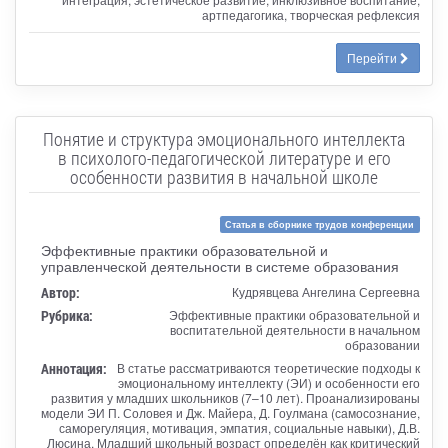
артпедагогика, творческая рефлексия
Перейти
Понятие и структура эмоционального интеллекта
в психолого-педагогической литературе и его
особенности развития в начальной школе
Статья в сборнике трудов конференции
Эффективные практики образовательной и
управленческой деятельности в системе образования
Автор:
Кудрявцева Ангелина Сергеевна
Рубрика:
Эффективные практики образовательной и
воспитательной деятельности в начальном
образовании
Аннотация:
В статье рассматриваются теоретические подходы к
эмоциональному интеллекту (ЭИ) и особенности его
развития у младших школьников (7–10 лет). Проанализированы
модели ЭИ П. Соловея и Дж. Майера, Д. Гоулмана (самосознание,
саморегуляция, мотивация, эмпатия, социальные навыки), Д.В.
Люсина. Младший школьный возраст определён как критический