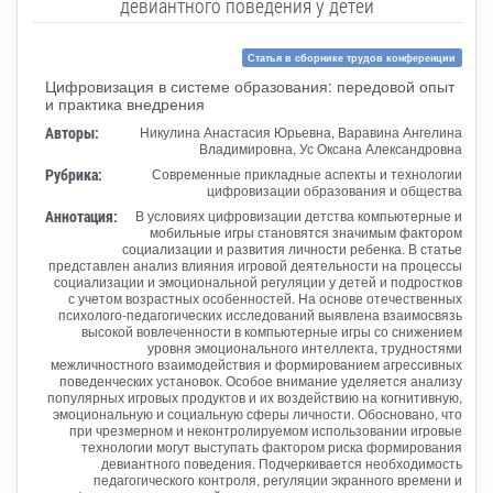
девиантного поведения у детей
Статья в сборнике трудов конференции
Цифровизация в системе образования: передовой опыт
и практика внедрения
Авторы:
Никулина Анастасия Юрьевна, Варавина Ангелина
Владимировна, Ус Оксана Александровна
Рубрика:
Современные прикладные аспекты и технологии
цифровизации образования и общества
Аннотация:
В условиях цифровизации детства компьютерные и
мобильные игры становятся значимым фактором
социализации и развития личности ребенка. В статье
представлен анализ влияния игровой деятельности на процессы
социализации и эмоциональной регуляции у детей и подростков
с учетом возрастных особенностей. На основе отечественных
психолого-педагогических исследований выявлена взаимосвязь
высокой вовлеченности в компьютерные игры со снижением
уровня эмоционального интеллекта, трудностями
межличностного взаимодействия и формированием агрессивных
поведенческих установок. Особое внимание уделяется анализу
популярных игровых продуктов и их воздействию на когнитивную,
эмоциональную и социальную сферы личности. Обосновано, что
при чрезмерном и неконтролируемом использовании игровые
технологии могут выступать фактором риска формирования
девиантного поведения. Подчеркивается необходимость
педагогического контроля, регуляции экранного времени и