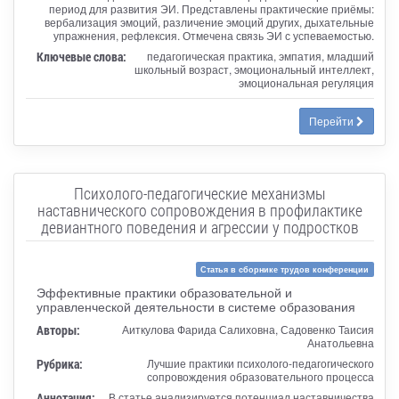
период для развития ЭИ. Представлены практические приёмы:
вербализация эмоций, различение эмоций других, дыхательные
упражнения, рефлексия. Отмечена связь ЭИ с успеваемостью.
Ключевые слова:
педагогическая практика, эмпатия, младший
школьный возраст, эмоциональный интеллект,
эмоциональная регуляция
Перейти
Психолого-педагогические механизмы
наставнического сопровождения в профилактике
девиантного поведения и агрессии у подростков
Статья в сборнике трудов конференции
Эффективные практики образовательной и
управленческой деятельности в системе образования
Авторы:
Аиткулова Фарида Салиховна, Садовенко Таисия
Анатольевна
Рубрика:
Лучшие практики психолого-педагогического
сопровождения образовательного процесса
Аннотация:
В статье анализируется потенциал наставничества