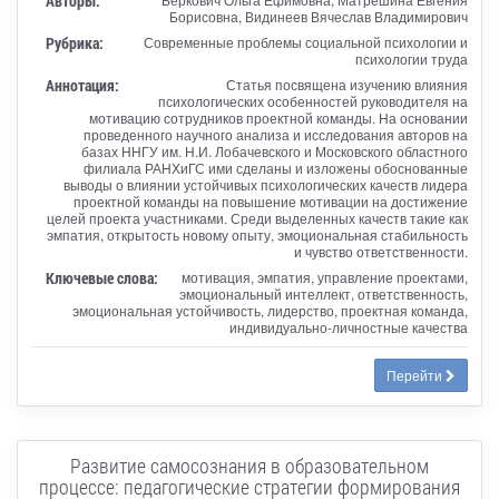
Авторы:
Борисовна, Видинеев Вячеслав Владимирович
Рубрика:
Современные проблемы социальной психологии и
психологии труда
Аннотация:
Статья посвящена изучению влияния
психологических особенностей руководителя на
мотивацию сотрудников проектной команды. На основании
проведенного научного анализа и исследования авторов на
базах ННГУ им. Н.И. Лобачевского и Московского областного
филиала РАНХиГС ими сделаны и изложены обоснованные
выводы о влиянии устойчивых психологических качеств лидера
проектной команды на повышение мотивации на достижение
целей проекта участниками. Среди выделенных качеств такие как
эмпатия, открытость новому опыту, эмоциональная стабильность
и чувство ответственности.
Ключевые слова:
мотивация, эмпатия, управление проектами,
эмоциональный интеллект, ответственность,
эмоциональная устойчивость, лидерство, проектная команда,
индивидуально-личностные качества
Перейти
Развитие самосознания в образовательном
процессе: педагогические стратегии формирования