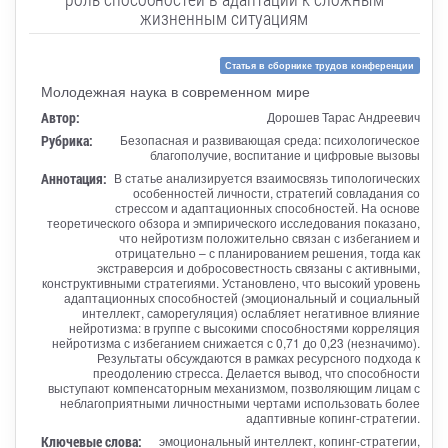
жизненным ситуациям
Статья в сборнике трудов конференции
Молодежная наука в современном мире
Автор:
Дорошев Тарас Андреевич
Рубрика:
Безопасная и развивающая среда: психологическое
благополучие, воспитание и цифровые вызовы
Аннотация:
В статье анализируется взаимосвязь типологических
особенностей личности, стратегий совладания со
стрессом и адаптационных способностей. На основе
теоретического обзора и эмпирического исследования показано,
что нейротизм положительно связан с избеганием и
отрицательно – с планированием решения, тогда как
экстраверсия и добросовестность связаны с активными,
конструктивными стратегиями. Установлено, что высокий уровень
адаптационных способностей (эмоциональный и социальный
интеллект, саморегуляция) ослабляет негативное влияние
нейротизма: в группе с высокими способностями корреляция
нейротизма с избеганием снижается с 0,71 до 0,23 (незначимо).
Результаты обсуждаются в рамках ресурсного подхода к
преодолению стресса. Делается вывод, что способности
выступают компенсаторным механизмом, позволяющим лицам с
неблагоприятными личностными чертами использовать более
адаптивные копинг-стратегии.
Ключевые слова:
эмоциональный интеллект, копинг-стратегии,