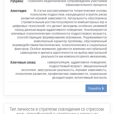
Рубрика:
Психолого-педагогическое сопровождение участников
образовательного процесса
Аннотация:
В статье рассматриваются теоретические основы
психологии подростков, находящихся в группе риска
развития игровой зависимости. Актуальность обусловлена
стремительным ростом популярности компьютерных игр и
цифровых технологий, что делает молодежь особенно уязвимой
перед данным видом аддиктивного поведения. Анализируются
ключевые психологические особенности подросткового возраста,
способствующие формированию игромании. Подчёркивается
комплексный характер проблемы, обусловленный
взаимодействием биологических, психологических и социальных
факторов. Особое внимание уделяется влиянию нестабильной
самооценки и кризиса идентичности на выбор виртуальной
реальности как компенсаторного механизма.
Ключевые слова:
саморегуляция, аддиктивное поведение,
подростковый возраст, эмоциональный
интеллект, виртуальная реальность, игровая зависимость,
психология развития, профилактика зависимости, социальная
дезадаптация, когнитивный контроль
Перейти
Тип личности и стратегии совладения со стрессом:
роль способностей в адаптации к сложным