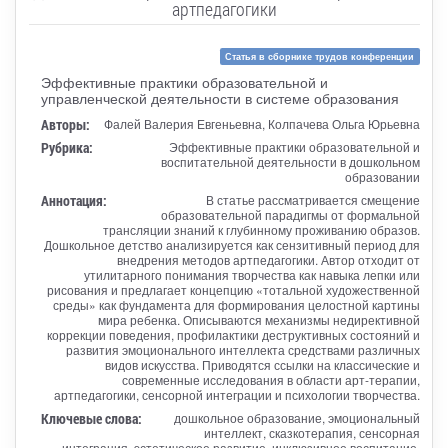
артпедагогики
Статья в сборнике трудов конференции
Эффективные практики образовательной и
управленческой деятельности в системе образования
Авторы:
Фалей Валерия Евгеньевна, Колпачева Ольга Юрьевна
Рубрика:
Эффективные практики образовательной и
воспитательной деятельности в дошкольном
образовании
Аннотация:
В статье рассматривается смещение
образовательной парадигмы от формальной
трансляции знаний к глубинному проживанию образов.
Дошкольное детство анализируется как сензитивный период для
внедрения методов артпедагогики. Автор отходит от
утилитарного понимания творчества как навыка лепки или
рисования и предлагает концепцию «тотальной художественной
среды» как фундамента для формирования целостной картины
мира ребенка. Описываются механизмы недирективной
коррекции поведения, профилактики деструктивных состояний и
развития эмоционального интеллекта средствами различных
видов искусства. Приводятся ссылки на классические и
современные исследования в области арт-терапии,
артпедагогики, сенсорной интеграции и психологии творчества.
Ключевые слова:
дошкольное образование, эмоциональный
интеллект, сказкотерапия, сенсорная
интеграция, эстетическое развитие, инклюзивное воспитание,