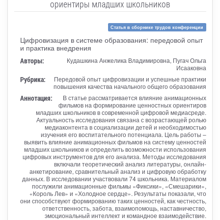
ориентиры младших школьников
Статья в сборнике трудов конференции
Цифровизация в системе образования: передовой опыт
и практика внедрения
Авторы:
Кудашкина Анжелика Владимировна, Пугач Ольга
Исааковна
Рубрика:
Передовой опыт цифровизации и успешные практики
повышения качества начального общего образования
Аннотация:
В статье рассматривается влияние анимационных
фильмов на формирование ценностных ориентиров
младших школьников в современной цифровой медиасреде.
Актуальность исследования связана с возрастающей ролью
медиаконтента в социализации детей и необходимостью
изучения его воспитательного потенциала. Цель работы –
выявить влияние анимационных фильмов на систему ценностей
младших школьников и определить возможности использования
цифровых инструментов для его анализа. Методы исследования
включали теоретический анализ литературы, онлайн-
анкетирование, сравнительный анализ и цифровую обработку
данных. В исследовании участвовали 74 школьника. Материалом
послужили анимационные фильмы «Фиксики», «Смешарики»,
«Король Лев» и «Холодное сердце». Результаты показали, что
они способствуют формированию таких ценностей, как честность,
ответственность, забота, взаимопомощь, наставничество,
эмоциональный интеллект и командное взаимодействие.