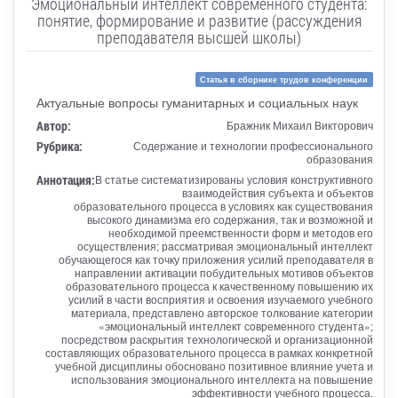
Эмоциональный интеллект современного студента:
понятие, формирование и развитие (рассуждения
преподавателя высшей школы)
Статья в сборнике трудов конференции
Актуальные вопросы гуманитарных и социальных наук
Автор:
Бражник Михаил Викторович
Рубрика:
Содержание и технологии профессионального
образования
Аннотация:
В статье систематизированы условия конструктивного
взаимодействия субъекта и объектов
образовательного процесса в условиях как существования
высокого динамизма его содержания, так и возможной и
необходимой преемственности форм и методов его
осуществления; рассматривая эмоциональный интеллект
обучающегося как точку приложения усилий преподавателя в
направлении активации побудительных мотивов объектов
образовательного процесса к качественному повышению их
усилий в части восприятия и освоения изучаемого учебного
материала, представлено авторское толкование категории
«эмоциональный интеллект современного студента»;
посредством раскрытия технологической и организационной
составляющих образовательного процесса в рамках конкретной
учебной дисциплины обосновано позитивное влияние учета и
использования эмоционального интеллекта на повышение
эффективности учебного процесса.