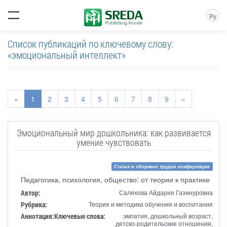
Ру
Список публикаций по ключевому слову:
«эмоциональный интеллект»
«
1
2
3
4
5
6
7
8
9
»
Эмоциональный мир дошкольника: как развивается
умение чувствовать
Статья в сборнике трудов конференции
Педагогика, психология, общество: от теории к практике
Автор:
Саляхова Айдария Газинуровна
Рубрика:
Теория и методика обучения и воспитания
Аннотация:
Ключевые слова:
эмпатия, дошкольный возраст,
детско-родительские отношения,