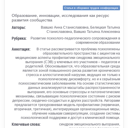
Статья в сборнике трудов конференции
Образование, инновации, исследования как ресурс
развития сообщества
Авторы:
Вавшко Анна Станиславовна, Белицкая Татьяна
Станиславовна, Вавшко Татьяна Алексеевна
Рубрика:
Развитие психолого-педагогического сопровождения в
современном образовании
Аннотация:
В статье рассматривается проблема психогигиены
образовательного пространства с акцентом на
медицинские аспекты профилактики синдрома эмоционального
выгорания (СЭВ) у ключевых его участников – педагогов и
родителей. Обосновывается, что образовательная среда
является зоной повышенного риска развития хронического
стресса и аллостатической нагрузки, ведущих не только к
психологическому дискомфорту, но и к серьёзным
психосоматическим заболеваниям. На основе статистических
данных анализируются масштабы распространенности
выгорания, его основные стрессоры и патогенетические
механизмы, связывающие психологическое состояние с риском
депрессии, сердечно-сосудистых и других расстройств. Авторами
предлагается трехуровневая модель профилактики (первичная,
вторичная, третичная), интегрирующая организационные меры,
обучение навыкам саморегуляции, создание системы
психологической поддержки и доступ к клинической помощи.
Ключевые слова:
синдром эмоционального выгорания,