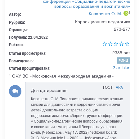
конференция «Социально-педагогические
вопросы образования и воспитания»
1
Коваленко О. М.
Автор:
Коррекционная педагогика
Рубрика:
273-277
Страницы:
Получена: 22.04.2022
Рейтинг:
2385 раз
Статья просмотрена:
Размещено в:
РИНЦ
2 articles
Статья процитирована:
1
ОЧУ ВО «Московская международная академия»
ГОСТ
APA
Для цитирования:
Коваленко О. М. Типология причинно-следственных
связей для диагностики и коррекции связной речи
детей дошкольного возраста с общим
недоразвитием речи: сборник трудов конференции.
// Социально-педагогические вопросы образования
и воспитания : материалы II Всерос. науч.-практ.
конф. (Чебоксары, May 17, 2022) / editorial board:
Ж. В. Мурзина [etc.]. – 2022. – Чебоксары: «Лару-