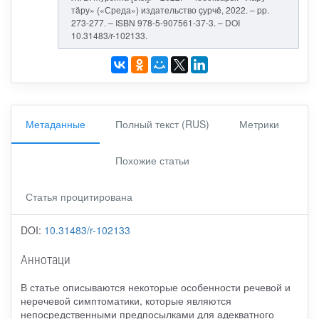
тăру» («Среда») издательство çурчě, 2022. – pp.
273-277. – ISBN 978-5-907561-37-3. – DOI
10.31483/r-102133.
Метаданные
Полный текст (RUS)
Метрики
Похожие статьи
Статья процитирована
DOI:
10.31483/r-102133
Аннотаци
В статье описываются некоторые особенности речевой и
неречевой симптоматики, которые являются
непосредственными предпосылками для адекватного