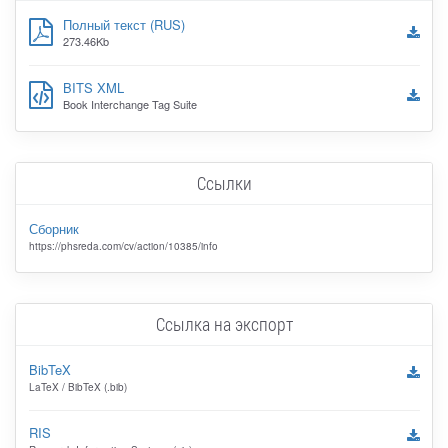
Полный текст (RUS)
273.46Kb
BITS XML
Book Interchange Tag Suite
Ссылки
Сборник
https://phsreda.com/cv/action/10385/info
Ссылка на экспорт
BibTeX
LaTeX / BibTeX (.bib)
RIS