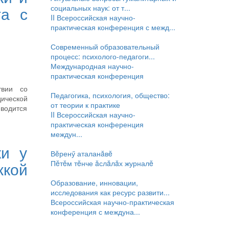
социальных наук: от т...
та с
II Всероссийская научно-
практическая конференция с межд...
Современный образовательный
процесс: психолого-педагоги...
Международная научно-
практическая конференция
твии со
Педагогика, психология, общество:
ической
от теории к практике
водится
II Всероссийская научно-
практическая конференция
междун...
ки у
Вĕренӳ аталанăвĕ
Пĕтĕм тĕнче ăслăлăх журналĕ
кой
Образование, инновации,
исследования как ресурс развити...
Всероссийская научно-практическая
конференция с междуна...