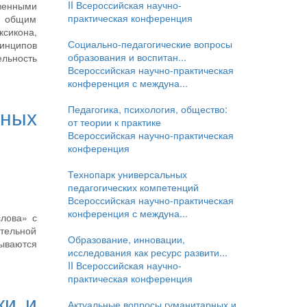
II Всероссийская научно-
твенными
практическая конференция
с общим
ксикона,
Социально-педагогические вопросы
ринципов
образования и воспитан...
ельность
Всероссийская научно-практическая
конференция с междуна...
Педагогика, психология, общество:
рных
от теории к практике
Всероссийская научно-практическая
конференция
Технопарк универсальных
педагогических компетенций
Всероссийская научно-практическая
конференция с междуна...
слова» с
ательной
Образование, инновации,
рываются
исследования как ресурс развити...
II Всероссийская научно-
практическая конференция
ки и
Актуальные вопросы гуманитарных и