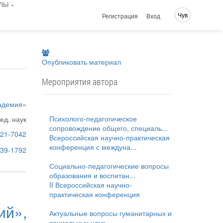
лы
Чув
Регистрация
Вход
Опубликовать материал
Мероприятия автора
адемия»
Психолого-педагогическое
пед. наук
сопровождение общего, специаль...
21-7042
Всероссийская научно-практическая
конференция с междуна...
7639-1792
Социально-педагогические вопросы
образования и воспитан...
II Всероссийская научно-
практическая конференция
й»,
Актуальные вопросы гуманитарных и
социальных наук