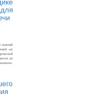
дике
 для
ечи
м знаний
язей на
дической
ается их
ричинно-
шего
тия