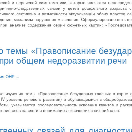
чевой и неречевой симптоматики, которые являются непосредс
ричинно-следственных связей у детей дошкольного возраста 
сивного лексикона и возможности актуализации обоих пластов ле
юдение, механизм нарушения мышления. Сформулировано пять п
 при анализе содержания серий сюжетных картин: «Последоват
ю темы «Правописание безуда
 при общем недоразвитии речи
фия
ОНР
...
ке изучения темы «Правописание безударных гласных в корне 
 IV уровень речевого развития) и обучающимися в общеобразов
оты, указывается последовательность усвоения квантов и раск
ение слов на слоги и понимание лексических значений слов.
твенных связей для диагности