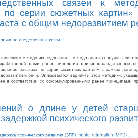
ледственных связей к мето
а по серии сюжетных картин»
раста с общим недоразвитием р
причинно-следственные связи
...
етического метода исследования – метода анализа научных систе
зработанной нами ранее типологии причинно-следственных св
авление рассказа по серии сюжетных картин» в рамках логопе
едоразвитием речи. Описываются варианты этой методики, указыв
алее в соответствии со сформулированными ранее принципами п
лений о длине у детей стар
 задержкой психического разви
адержка психического развития (ЗПР)
mental retardation (MPD)
...