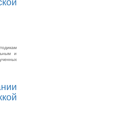
ской
тодикам
льным и
ученных
ании
жкой