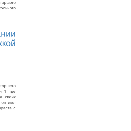
старшего
кольного
ании
жкой
старшего
я 1, где
я своих
 оптико-
зраста с