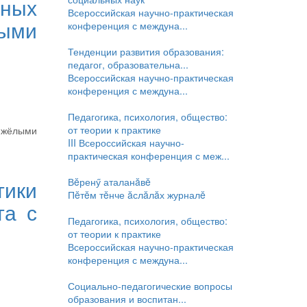
ных
Всероссийская научно-практическая
ыми
конференция с междуна...
Тенденции развития образования:
педагог, образовательна...
Всероссийская научно-практическая
конференция с междуна...
Педагогика, психология, общество:
от теории к практике
яжёлыми
III Всероссийская научно-
практическая конференция с меж...
Вĕренӳ аталанăвĕ
тики
Пĕтĕм тĕнче ăслăлăх журналĕ
та с
Педагогика, психология, общество:
от теории к практике
Всероссийская научно-практическая
конференция с междуна...
Социально-педагогические вопросы
образования и воспитан...