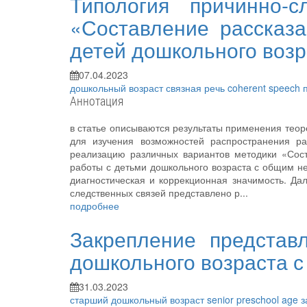
Типология причинно-с
«Составление рассказ
детей дошкольного воз
07.04.2023
дошкольный возраст
связная речь
coherent speech
Аннотация
в статье описываются результаты применения теор
для изучения возможностей распространения ра
реализацию различных вариантов методики «Сост
работы с детьми дошкольного возраста с общим н
диагностическая и коррекционная значимость. Д
следственных связей представлено р...
подробнее
Закрепление представ
дошкольного возраста с
31.03.2023
старший дошкольный возраст
senior preschool age
з