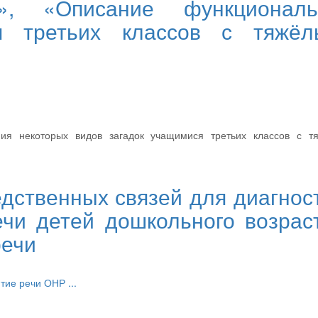
в», «Описание функциональ
я третьих классов с тяжёл
ния некоторых видов загадок учащимися третьих классов с т
дственных связей для диагнос
ечи детей дошкольного возрас
речи
итие речи
ОНР
...