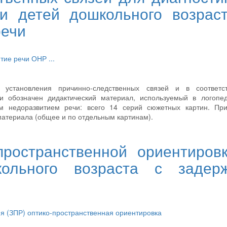
чи детей дошкольного возрас
речи
итие речи
ОНР
...
 установления причинно-следственных связей и в соответс
 обозначен дидактический материал, используемый в логопед
м недоразвитием речи: всего 14 серий сюжетных картин. При
материала (общее и по отдельным картинам).
пространственной ориентиров
ольного возраста с задерж
ия (ЗПР)
оптико-пространственная ориентировка