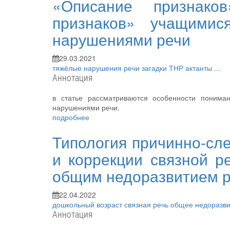
«Описание признако
признаков» учащимис
нарушениями речи
29.03.2021
тяжёлые нарушения речи
загадки
ТНР
актанты
...
Аннотация
в статье рассматриваются особенности понима
нарушениями речи.
подробнее
Типология причинно-сле
и коррекции связной р
общим недоразвитием 
22.04.2022
дошкольный возраст
связная речь
общее недоразв
Аннотация