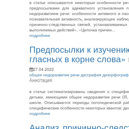
в статье описываются некоторые особенности ре
предпосылками для адекватного установления п
недоразвитием речи: особенности активного и пас
познавательная активность, анализирующее набл
причинно-следственных связей, устанавливаемых
выполняемых действий», «Цепочка причин...
подробнее
Предпосылки к изучени
гласных в корне слова»
27.04.2022
общее недоразвитие речи
дисграфия
дизорфогра
Аннотация
в статье систематизированы сведения о специфи
детьми, имеющими общее недоразвитие речи (III,
школе. Описываются периоды логопедической раб
специфические особенности некоторых квантов: дел
подробнее
Анализ причинно-следс