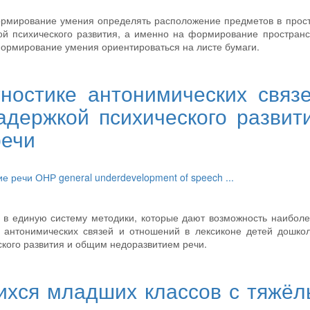
ормирование умения определять расположение предметов в прос
ой психического развития, а именно на формирование простран
ормирование умения ориентироваться на листе бумаги.
ностике антонимических связ
адержкой психического развит
речи
ие речи
ОНР
general underdevelopment of speech
...
 в единую систему методики, которые дают возможность наибол
и антонимических связей и отношений в лексиконе детей дошко
ского развития и общим недоразвитием речи.
хся младших классов с тяжё