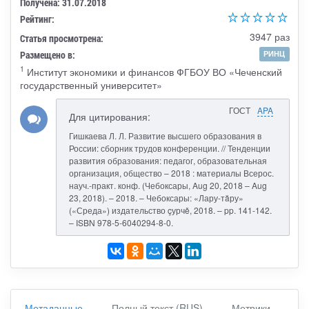
Получена: 31.07.2018
Рейтинг:
3947 раз
Статья просмотрена:
Размещено в:
РИНЦ
1
Институт экономики и финансов ФГБОУ ВО «Чеченский
государственный университет»
ГОСТ
APA
Для цитирования:
Гишкаева Л. Л. Развитие высшего образования в
России: сборник трудов конференции. // Тенденции
развития образования: педагог, образовательная
организация, общество – 2018 : материалы Всерос.
науч.-практ. конф. (Чебоксары, Aug 20, 2018 – Aug
23, 2018). – 2018. – Чебоксары: «Лару-тăру»
(«Среда») издательство çурчě, 2018. – pp. 141-142.
– ISBN 978-5-6040294-8-0.
Метаданные
Полный текст (RUS)
Метрики