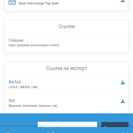
Book Interchange Tag Suite
Ссылки
Сборник
https://phsreda.com/cv/action/14/info
Ссылка на экспорт
BibTeX
LaTeX / BibTeX (.bib)
RIS
Research Information Systems (.ris)