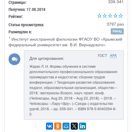
339-341
Страницы:
Получена: 17.08.2018
Рейтинг:
3797 раз
Статья просмотрена:
Размещено в:
РИНЦ
1
Институт иностранной филологии ФГАОУ ВО «Крымский
федеральный университет им. В.И. Вернадского»
ГОСТ
APA
Для цитирования:
Жарко Л. Н. Формы обучения в системе
дополнительного профессионального образования:
преимущества и недостатки: сборник трудов
конференции. // Тенденции развития образования:
педагог, образовательная организация, общество –
2018 : материалы Всерос. науч.-практ. конф.
(Чебоксары, Aug 20, 2018 – Aug 23, 2018). – 2018. –
Чебоксары: «Лару-тăру» («Среда») издательство
çурчě, 2018. – pp. 339-341. – ISBN 978-5-6040294-8-
0.