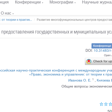
нция
Конференции
Монографии
Научные журна
О нас
от теории к практик...
Развитие многофункциональных центров предоставл
 предоставления государственных и муниципальных ус
Конференци 
DOI:
10.31483/r
Open 
ссийская научно-практическая конференция с международным уч
«Право, экономика и управление: от теории к пра
1
Иванова О. Е.
,
Князева 
Общие вопросы экономически
50