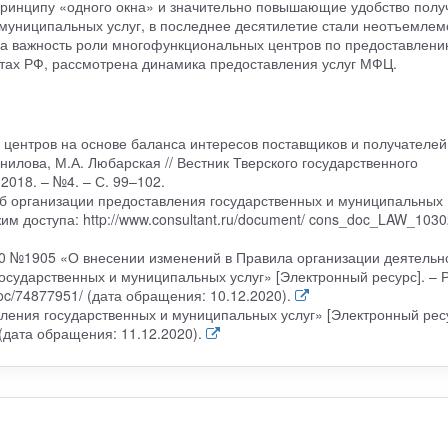
инципу «одного окна» и значительно повышающие удобство полу
муниципальных услуг, в последнее десятилетие стали неотъемлем
на важность роли многофункциональных центров по предоставлен
ктах РФ, рассмотрена динамика предоставления услуг МФЦ.
 центров на основе баланса интересов поставщиков и получателей
нилова, М.А. Любарская // Вестник Тверского государственного
2018. – №4. – С. 99–102.
б организации предоставления государственных и муниципальных
ежим доступа: http://www.consultant.ru/document/ cons_doc_LAW_1030
20 №1905 «О внесении изменений в Правила организации деятельн
сударственных и муниципальных услуг» [Электронный ресурс]. – 
/doc/74877951/ (дата обращения: 10.12.2020).
ения государственных и муниципальных услуг» [Электронный ресу
 (дата обращения: 11.12.2020).