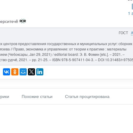
1 
верситечĕ
ГОСТ
х центров предоставления государственных и муниципальных услуг: сборник
нязева // Право, экономика и управление: от теории к практике : материалы
м (Чебоксары, Jan 29, 2021) / editorial board: Э. В. Фомин [etc.]. – 2021. –
о çурчě, 2021. – pp. 21-25. – ISBN 978-5-907411-04-3. – DOI 10.31483/r-97505
рики
Похожие статьи
Статья процитирована