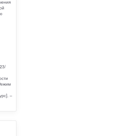
чения
ой
ию
23/
ости
Режим
рс]. –