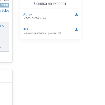
Ссылка на экспорт
РИНЦ
articles
BibTeX
LaTeX / BibTeX (.bib)
APA
RIS
Research Information Systems (.ris)
.