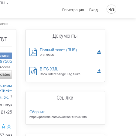
лы
Чув
Регистрация
Вход
ени...
Документы
луг
Полный текст (RUS)
233.95Kb
статья
-97505
Access
BITS XML
Book Interchange Tag Suite
астием
ктике»
1
Ссылки
В. Ж.
х наук
Сборник
21-25
https://phsreda.com/cv/action/10246/info
57 раз