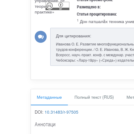
Размещено в:
Статья процитирована:
1
Дон патшалăх техника уни
Для цитирования:
Иванова О. Е. Развитие многофункциональны
трудов конференции. / О. Е. Иванова, В. Ж. К
Всеросс. науч.-практ. конф. с междунар. участие
Чебоксары: «Лару-тăру» («Среда») издательств
Метаданные
Полный текст (RUS)
Мет
DOI:
10.31483/r-97505
Аннотаци