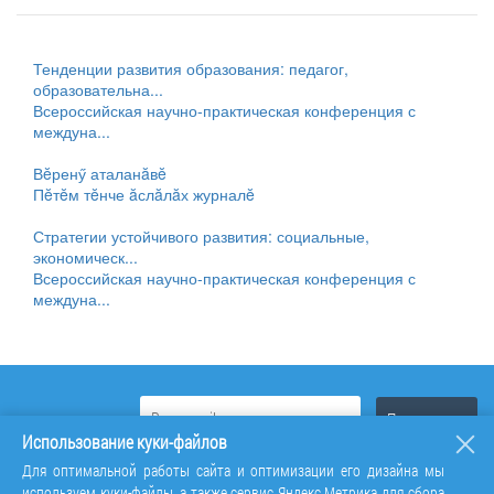
Тенденции развития образования: педагог,
образовательна...
Всероссийская научно-практическая конференция с
междуна...
Вĕренӳ аталанăвĕ
Пĕтĕм тĕнче ăслăлăх журналĕ
Стратегии устойчивого развития: социальные,
экономическ...
Всероссийская научно-практическая конференция с
междуна...
Использование куки-файлов
Для оптимальной работы сайта и оптимизации его дизайна мы
используем куки-файлы, а также сервис Яндекс.Метрика для сбора