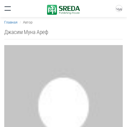
Чув
Главная
Автор
Джасим‬‏ Муна Ареф