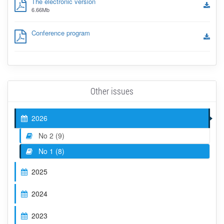
The electronic version
6.66Mb
Conference program
Other issues
2026
No 2 (9)
No 1 (8)
2025
2024
2023