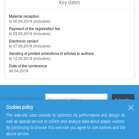
Key dates
Material reception
to 30.04.2019 (inclusive)
Payment of the registration fee
to 22.05.2019 (inclusive)
Electronic variant
to 07.06.2019 (inclusive)
Sending of printed collections of articles to authors
to 12.06.2019 (inclusive)
Date of the conference
30.04.2019
Cookies policy
The web-site uses cookies to optimize its performance and design as
well as special service to collect and analyze data about pages visitors.
By continuing to browse this web-site you agree to use cookies and the
above service.