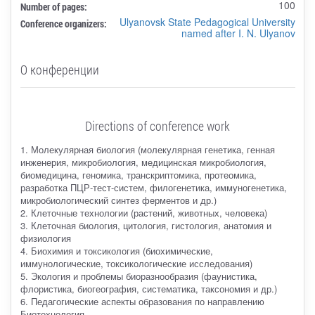
100
Number of pages:
Ulyanovsk State Pedagogical University
Conference organizers:
named after I. N. Ulyanov
О конференции
Directions of conference work
1. Молекулярная биология (молекулярная генетика, генная
инженерия, микробиология, медицинская микробиология,
биомедицина, геномика, транскриптомика, протеомика,
разработка ПЦР-тест-систем, филогенетика, иммуногенетика,
микробиологический синтез ферментов и др.)
2. Клеточные технологии (растений, животных, человека)
3. Клеточная биология, цитология, гистология, анатомия и
физиология
4. Биохимия и токсикология (биохимические,
иммунологические, токсикологические исследования)
5. Экология и проблемы биоразнообразия (фаунистика,
флористика, биогеография, систематика, таксономия и др.)
6. Педагогические аспекты образования по направлению
Биотехнология