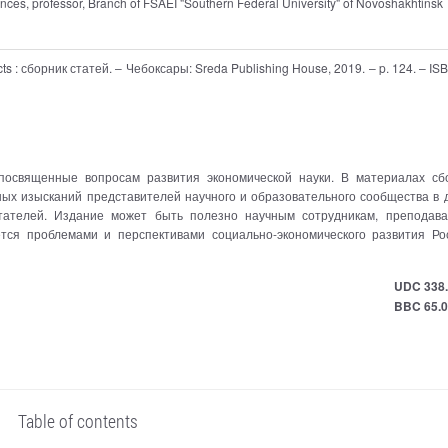
ences, professor, Branch of FSAEI "Southern Federal University" of Novoshakhtinsk
s : сборник статей. – Чебоксары: Sreda Publishing House, 2019. – p. 124. – IS
посвященные вопросам развития экономической науки. В материалах сб
ных изысканий представителей научного и образовательного сообщества в 
итателей. Издание может быть полезно научным сотрудникам, преподава
ется проблемами и перспективами социально-экономического развития Ро
UDC 338.
BBC 65.
Table of contents