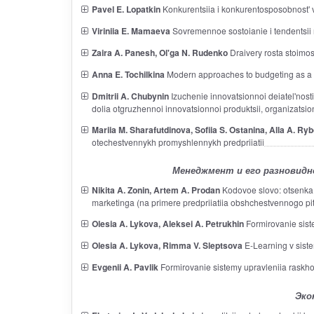
Pavel E. Lopatkin
Konkurentsiia i konkurentosposobnost' 
Viriniia E. Mamaeva
Sovremennoe sostoianie i tendentsii r
Zaira A. Panesh, Ol'ga N. Rudenko
Draivery rosta stoimost
Anna E. Tochilkina
Modern approaches to budgeting as a m
Dmitrii A. Chubynin
Izuchenie innovatsionnoi deiatel'nosti
dolia otgruzhennoi innovatsionnoi produktsii, organizatsi
Mariia M. Sharafutdinova, Sofiia S. Ostanina, Alla A. Ry
otechestvennykh promyshlennykh predpriiatii
Менеджмент и его разновидн
Nikita A. Zonin, Artem A. Prodan
Kodovoe slovo: otsenka e
marketinga (na primere predpriiatiia obshchestvennogo pit
Olesia A. Lykova, Aleksei A. Petrukhin
Formirovanie sist
Olesia A. Lykova, Rimma V. Sleptsova
E-Learning v siste
Evgenii A. Pavlik
Formirovanie sistemy upravleniia raskho
Эко