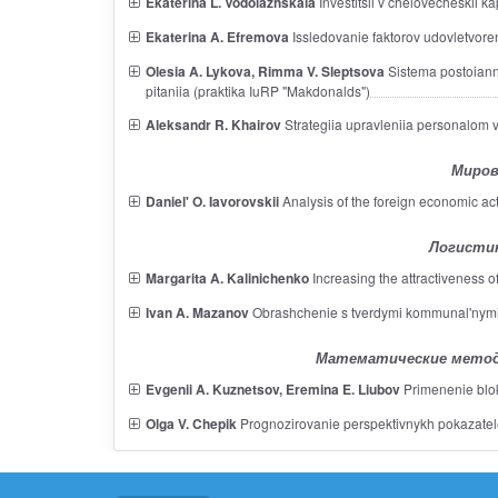
Ekaterina L. Vodolazhskaia
Investitsii v chelovecheskii k
Ekaterina A. Efremova
Issledovanie faktorov udovletvoren
Olesia A. Lykova, Rimma V. Sleptsova
Sistema postoianno
pitaniia (praktika IuRP "Makdonalds")
Aleksandr R. Khairov
Strategiia upravleniia personalom v
Миров
Daniel' O. Iavorovskii
Analysis of the foreign economic act
Логистик
Margarita A. Kalinichenko
Increasing the attractiveness o
Ivan A. Mazanov
Obrashchenie s tverdymi kommunal'nymi 
Математические метод
Evgenii A. Kuznetsov, Eremina E. Liubov
Primenenie blok
Olga V. Chepik
Prognozirovanie perspektivnykh pokazatelei 