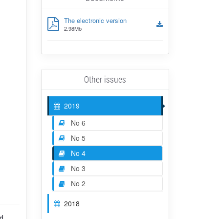
The electronic version
2.98Mb
Other issues
2019
No 6
No 5
No 4
No 3
No 2
2018
ed