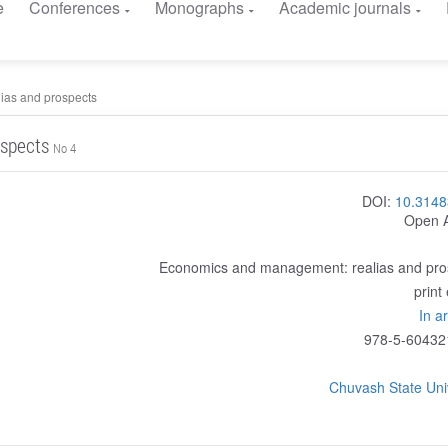
e
Conferences
Monographs
Academic journals
ias and prospects
spects
No 4
DOI:
10.3148
Open 
Economics and management: realias and pro
print
In a
978-5-60432
Chuvash State Uni