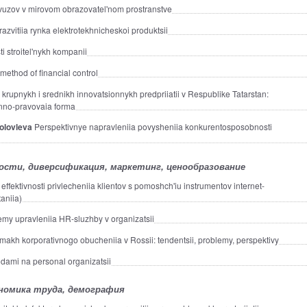
vuzov v mirovom obrazovatel'nom prostranstve
azvitiia rynka elektrotekhnicheskoi produktsii
i stroitel'nykh kompanii
ethod of financial control
 krupnykh i srednikh innovatsionnykh predpriiatii v Respublike Tatarstan:
onno-pravovaia forma
bolovleva
Perspektivnye napravleniia povysheniia konkurentosposobnosti
ости, диверсификация, маркетинг, ценообразование
ffektivnosti privlecheniia klientov s pomoshch'iu instrumentov internet-
aniia)
emy upravleniia HR-sluzhby v organizatsii
makh korporativnogo obucheniia v Rossii: tendentsii, problemy, perspektivy
dami na personal organizatsii
номика труда, демография