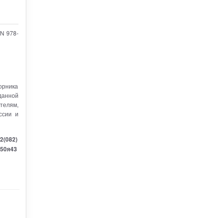
BN 978-
орника
данной
телям,
ссии и
2(082)
050я43