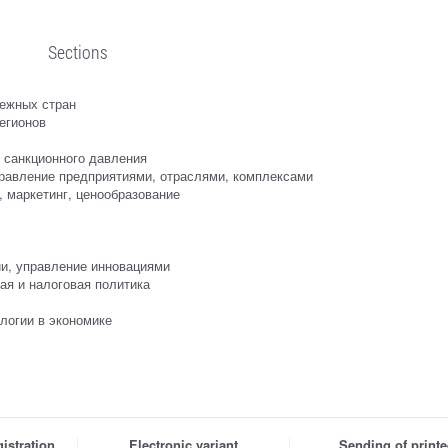
Sections
бежных стран
егионов
 санкционного давления
правление предприятиями, отраслями, комплексами
 маркетинг, ценообразование
ии, управление инновациями
ая и налоговая политика
логии в экономике
istration
Electronic variant
Sending of print