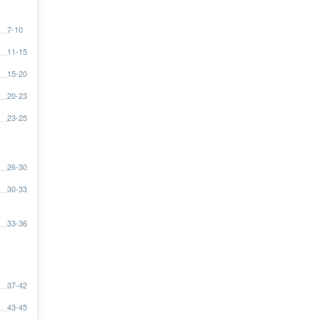
7-10
11-15
15-20
20-23
23-25
26-30
30-33
33-36
37-42
43-45