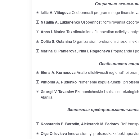
Социально-экономич
Iuliia A. Vitiugova
Osobennosti programmnogo finansirovani
Nataliia A. Lukianenko
Osobennosti formirovaniia ozdorovi
Anna I. Matina
Tax stimulation of innovation activity: analy
Cofiia S. Ostanina
Organizatsionno-ekonomicheskii mekhani
Marina O. Panferova, Irina I. Rogacheva
Propaganda i pop
Особенности соци
Elena A. Kurnosova
Analiz effektivnosti regional'noi prom
Viktoriia A. Rudenko
Primenenie kopula-funktsii pri otsen
Georgii V. Tavasiev
Ekonomicheskie i sotsial'no-ekologich
Alaniia
Экономика предпринимательства,
Konstantin E. Borodin, Aleksandr M. Fedotov
Rol' transp
Olga O. Iovleva
Innovatsionnyi protsess kak obekt upravleni