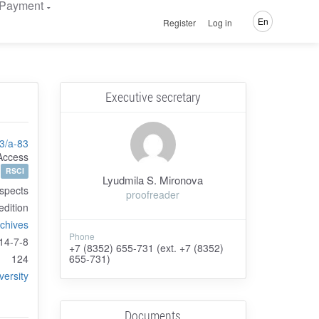
Payment
En
Register
Log in
Executive secretary
3/a-83
Access
RSCI
Lyudmila S. Mironova
spects
proofreader
 edition
rchives
Phone
14-7-8
+7 (8352) 655-731 (ext. +7 (8352)
124
655-731)
versity
Documents