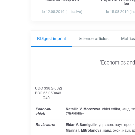
fee
to
12.08.2019
(inclusive)
to 15.08.2019 (in
ВDigest imprint
Science articles
Metrics
"Economics and
UDC 338.2(082)
BBC 65.050я43
Э40
Nataliia V. Morozova
, chief editor
, канд. 
Editor-in-
Ульянова»
chief:
Eldar V. Samigullin
, д-р экон. наук, пр
Reviewers:
Marina I. Mitrofanova
, канд. экон. наук