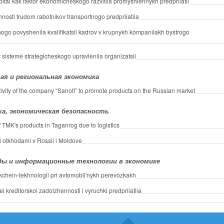
apital kak faktor ekonomicheskogo razvitiia promyshlennykh predpriiatii
nosti trudom rabotnikov transportnogo predpriiatiia
go povysheniia kvalifikatsii kadrov v krupnykh kompaniiakh bystrogo
 sisteme strategicheskogo upravleniia organizatsii
ая и региональная экономика
ivity of the company “Sanofi” to promote products on the Russian market
а, экономическая безопасность
f TMK's products in Taganrog due to logistics
otkhodami v Rossii i Moldove
ы и информационные технологии в экономике
chein-tekhnologii pri avtomobil'nykh perevozkakh
kreditorskoi zadolzhennosti i vyruchki predpriiatiia