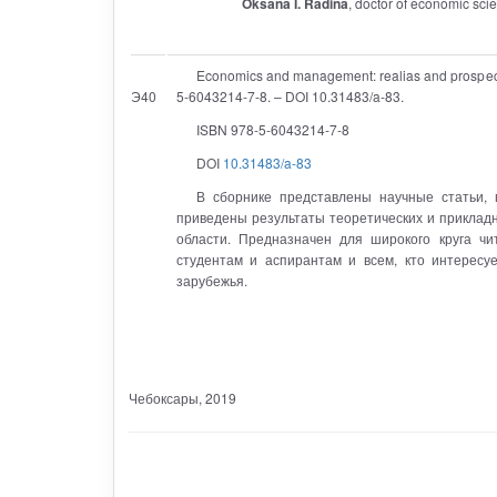
Oksana I. Radina
, doctor of economic sci
Economics and management: realias and prospect
Э40
5-6043214-7-8. – DOI 10.31483/a-83.
ISBN 978-5-6043214-7-8
DOI
10.31483/a-83
В сборнике представлены научные статьи, 
приведены результаты теоретических и приклад
области. Предназначен для широкого круга ч
студентам и аспирантам и всем, кто интересу
зарубежья.
Чебоксары
, 2019