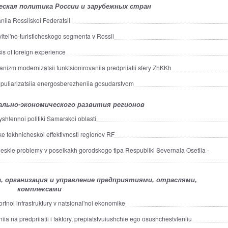
еская политика России и зарубежных стран
ia Rossiiskoi Federatsii
tel'no-turisticheskogo segmenta v Rossii
sis of foreign experience
zm modernizatsii funktsionirovaniia predpriiatii sfery ZhKKh
uliarizatsiia energosberezheniia gosudarstvom
ально-экономического развития регионов
yshlennoi politiki Samarskoi oblasti
ke tekhnicheskoi effektivnosti regionov RF
eskie problemy v poselkakh gorodskogo tipa Respubliki Severnaia Osetiia -
 организация и управление предприятиями, отраслями,
комплексами
ortnoi infrastruktury v natsional'noi ekonomike
ia na predpriiatii i faktory, prepiatstvuiushchie ego osushchestvleniiu