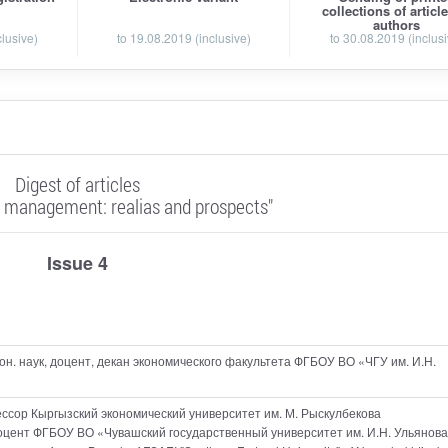
collections of articl
authors
clusive)
to 19.08.2019 (inclusive)
to 30.08.2019 (inclusi
Digest of articles
 management: realias and prospects"
Issue 4
экон. наук, доцент, декан экономического факультета ФГБОУ ВО «ЧГУ им. И.Н.
офессор Кыргызский экономический университет им. М. Рыскулбекова
, доцент ФГБОУ ВО «Чувашский государственный университет им. И.Н. Ульянов