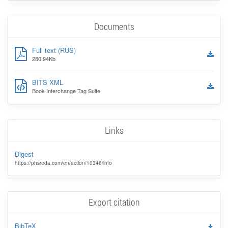
Documents
Full text (RUS)
280.94Kb
BITS XML
Book Interchange Tag Suite
Links
Digest
https://phsreda.com/en/action/10346/info
Export citation
BibTeX