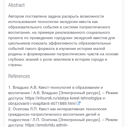
Abstract
Автором поставлена задача раскрыть возможности
использования технологии экскурсии-квеста как
образовательного события в системе патриотического
воспитания, на примере реализованного социального
проекта по проведению городских экскурсий-квестов для
школьников показать эффективность образовательных
событий такого формата в изучении истории малой
родины и формировании патриотических чувств на основе
глубоких знаний о роли земляков в истории города и
страны.
References
1. Владыко А.В. Квест-технология в образовании и
воспитании / А.В. Владыко [Электронный ресурс]. – Режим
доступа: https://infourok.ru/statya-kvest-tehnologiya-v-
obrazovanii-i-vospitanii-4071889.html
2. Осипова Л.П. Квест как интерактивная технология
гражданско-патриотического воспитания детей и
подростков / Л.П. Осипова [Электронный ресурс]. – Режим
доступа: https://smolcrtdu.admin-