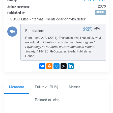
2370
Article accesses:
Published in:
РИНЦ
1
GBOU Litsei-internat "Tsentr odarionnykh detei"
GOST
APA
For citation:
Romanova A. A. (2021). Ekskursiia-kvest kak effektivnyi
metod patrioticheskogo vospitaniia.
Pedagogy and
Psychology as a Source of Development of Modern
Society
, 118-120. Чебоксары: Sreda Publishing
House.
Metadata
Full text (RUS)
Metrics
Related articles