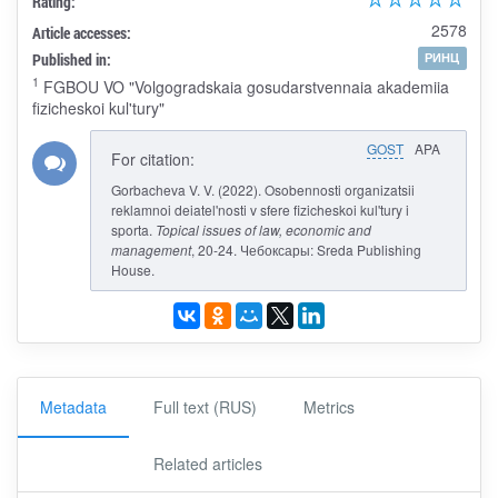
Rating:
2578
Article accesses:
Published in:
РИНЦ
1
FGBOU VO "Volgogradskaia gosudarstvennaia akademiia
fizicheskoi kul'tury"
GOST
APA
For citation:
Gorbacheva V. V. (2022). Osobennosti organizatsii
reklamnoi deiatel'nosti v sfere fizicheskoi kul'tury i
sporta.
Topical issues of law, economic and
management
, 20-24. Чебоксары: Sreda Publishing
House.
Metadata
Full text (RUS)
Metrics
Related articles