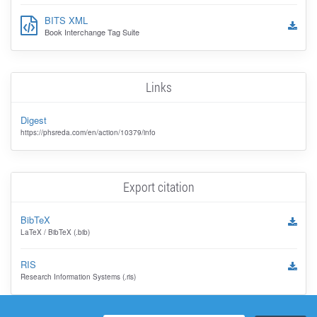
BITS XML
Book Interchange Tag Suite
Links
Digest
https://phsreda.com/en/action/10379/info
Export citation
BibTeX
LaTeX / BibTeX (.bib)
RIS
Research Information Systems (.ris)