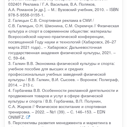
032401 Реклама / Г.А. Васильев, В.А. Поляков,
А.А. Романов [и др.]. – М.: Вузовский учебник, 2010. – ISBN
978-5-9558-0155-1.
2. Галицын С.В. Спортивная реклама в СМИ /
С.В. Галицын, О.Н. Шмонина, С.М. Охремчук // Физическая
культура и спорт в современном обществе: материалы
Всероссийской научно-практической конференции,
посвященной Году науки и технологий (Хабаровск, 26–27
марта 2021 года).. – Хабаровск: Дальневосточная
государственная академия физической культуры, 2021. –
С. 59–64.
3. Галкин В.В. Экономика физической культуры и спорта:
учебное пособие для высших и средних
профессиональных учебных заведений физической
культуры / В.В. Галкин, В.И. Сысоев. – Воронеж: Полиграф,
2014. – 213 с.
4. Горбачева В.В. Особенности рекламной деятельности и
продвижения товаров и услуг в сфере физической
культуры и спорта / В.В. Горбачева, В.П. Полунин,
С.А. Жарков // Физическое воспитание и спортивная
тренировка. – 2022. – №1 (39). – С. 146–153. – EDN
ONIMFZ.
5. Перспективы развития менеджмента и маркетинга в