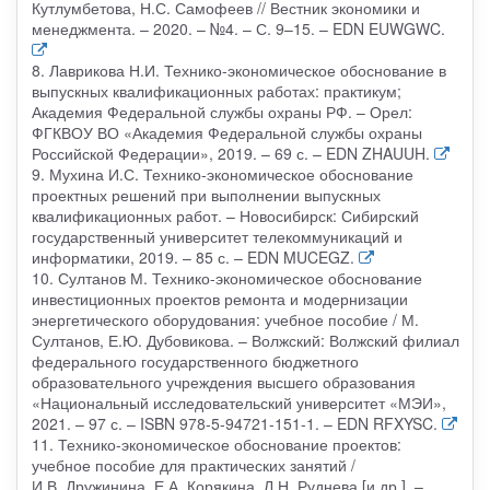
Кутлумбетова, Н.С. Самофеев // Вестник экономики и
менеджмента. – 2020. – №4. – С. 9–15. – EDN EUWGWC.
8. Лаврикова Н.И. Технико-экономическое обоснование в
выпускных квалификационных работах: практикум;
Академия Федеральной службы охраны РФ. – Орел:
ФГКВОУ ВО «Академия Федеральной службы охраны
Российской Федерации», 2019. – 69 с. – EDN ZHAUUH.
9. Мухина И.С. Технико-экономическое обоснование
проектных решений при выполнении выпускных
квалификационных работ. – Новосибирск: Сибирский
государственный университет телекоммуникаций и
информатики, 2019. – 85 с. – EDN MUCEGZ.
10. Султанов М. Технико-экономическое обоснование
инвестиционных проектов ремонта и модернизации
энергетического оборудования: учебное пособие / М.
Султанов, Е.Ю. Дубовикова. – Волжский: Волжский филиал
федерального государственного бюджетного
образовательного учреждения высшего образования
«Национальный исследовательский университет «МЭИ»,
2021. – 97 с. – ISBN 978-5-94721-151-1. – EDN RFXYSC.
11. Технико-экономическое обоснование проектов:
учебное пособие для практических занятий /
И.В. Дружинина, Е.А. Корякина, Л.Н. Руднева [и др.]. –