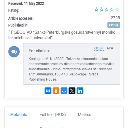
Received: 11 May 2022
Rating:
2725
Article accesses:
Published in:
РИНЦ
1
FGBOU VO "Sankt-Peterburgskii gosudarstvennyi morskoi
tekhnicheskii universitet"
GOST
APA
For citation:
Koniagina M. N. (2022). Tekhniko-ekonomicheskoe
obosnovanie proektov dlia operezhaiushchego razvitiia
sudostroeniia.
Socio-Pedagogical Issues of Education
and Upbringing
, 136-140. Чебоксары: Sreda
Publishing House.
Metadata
Full text (RUS)
Metrics