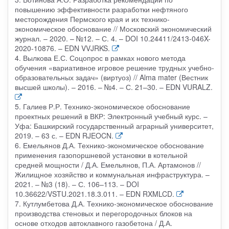
повышению эффективности разработки нефтяного
месторождения Пермского края и их технико-
экономическое обоснование // Московский экономический
журнал. – 2020. – №12. – С. 4. – DOI 10.24411/2413-046X-
2020-10876. – EDN VVJRKS.
4. Вылкова Е.С. Соцопрос в рамках нового метода
обучения «вариативное игровое решение трудных учебно-
образовательных задач» (виртуоз) // Alma mater (Вестник
высшей школы). – 2016. – №4. – С. 21–30. – EDN VURALZ.
5. Галиев Р.Р. Технико-экономическое обоснование
проектных решений в ВКР: Электронный учебный курс. –
Уфа: Башкирский государственный аграрный университет,
2019. – 63 с. – EDN RJEOCN.
6. Емельянов Д.А. Технико-экономическое обоснование
применения газопоршневой установки в котельной
средней мощности / Д.А. Емельянов, П.А. Артамонов //
Жилищное хозяйство и коммунальная инфраструктура. –
2021. – №3 (18). – С. 106–113. – DOI
10.36622/VSTU.2021.18.3.011. – EDN RXMLCD.
7. Кутлумбетова Д.А. Технико-экономическое обоснование
производства стеновых и перегородочных блоков на
основе отходов автоклавного газобетона / Д.А.