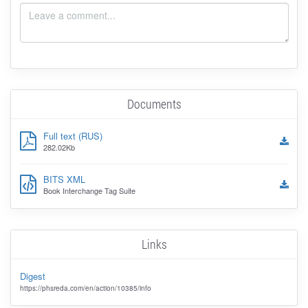
Documents
Full text (RUS)
282.02Kb
BITS XML
Book Interchange Tag Suite
Links
Digest
https://phsreda.com/en/action/10385/info