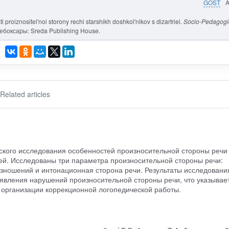
GOST
 proiznositel'noi storony rechi starshikh doshkol'nikov s dizartriei.
Socio-Pedagogi
Чебоксары: Sreda Publishing House.
Related articles
ского исследования особенностей произносительной стороны речи
ией. Исследованы три параметра произносительной стороны речи:
изношений и интонационная сторона речи. Результаты исследовани
вления нарушений произносительной стороны речи, что указывае
организации коррекционной логопедической работы.