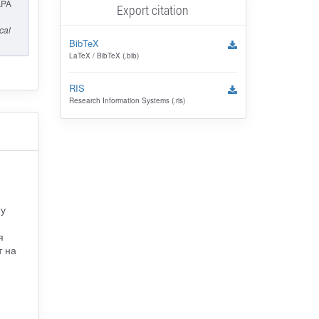
APA
Export citation
cal
BibTeX
LaTeX / BibTeX (.bib)
RIS
Research Information Systems (.ris)
 у
я
т на