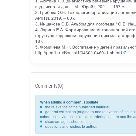
1. Ахутина Т.В. Диагностика речевых нарушений шк
изд., испр. и доп. – М.: Юрайт, 2021. – 157 с.
2. Грибова О.Е. Технология организации логопеди
АРКТИ, 2019. – 80 с.
3. Иншакова О.Б. Альбом для логопеда / О.Б. Инша
4. Ларина Е.А. Формирование интонационной сто
структуре коррекции нарушения письма: автореф. д
18 с.
5. Фомичева М.Ф. Воспитание у детей правильног
http://pedlib.ru/Books/1/0460/10460–1.shtml
Comments(0)
When adding a comment stipulate:
the relevance of the published material;
general estimation (originality and relevance of the to
coherence, evidence, structural ordering, nature and the acc
disadvantages, shortcomings;
questions and wishes to author.