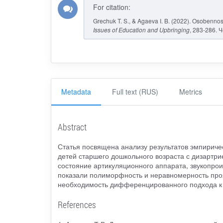
For citation:
Grechuk T. S., & Agaeva I. B. (2022). Osobennosti
Issues of Education and Upbringing
, 283-286. 
Metadata
Full text (RUS)
Metrics
Abstract
Статья посвящена анализу результатов эмпириче
детей старшего дошкольного возраста с дизартр
состояние артикуляционного аппарата, звукопро
показали полиморфность и неравномерность проя
необходимость дифференцированного подхода к 
References