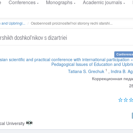
e
Conferences
Monographs
Academic journals
 and Upbringi...
Osobennosti proiznositel'noi storony rechi starshi...
shikh doshkol'nikov s dizartriei
Conference
sian scientific and practical conference with international participation 
Pedagogical Issues of Education and Upbri
1
Tatiana S. Grechuk
,
Indira B. A
Коррекционная педа
2
al University