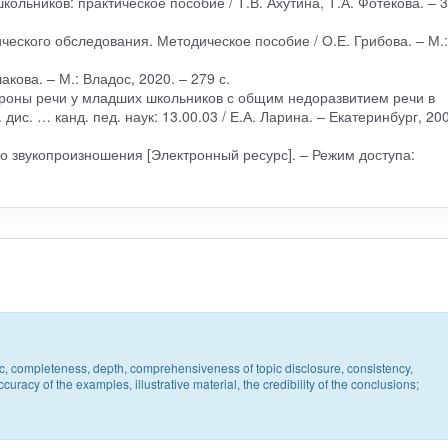
ольников: практическое пособие / Т.В. Ахутина, Т.А. Фотекова. – 3
ческого обследования. Методическое пособие / О.Е. Грибова. – М.:
кова. – М.: Владос, 2020. – 279 с.
роны речи у младших школьников с общим недоразвитием речи в
ис. … канд. пед. наук: 13.00.03 / Е.А. Ларина. – Екатеринбург, 200
о звукопроизношения [Электронный ресурс]. – Режим доступа:
pic, completeness, depth, comprehensiveness of topic disclosure, consistency,
uracy of the examples, illustrative material, the credibility of the conclusions;