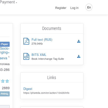
Payment
En
Register
Log in
Documents
Full text (RUS)
278.04Kb
 Paper
«Socio-
nging»
BITS XML
1
gaeva
Book Interchange Tag Suite
гогика
83-286
Links
2889
Digest
https://phsreda.com/en/action/10429/info
РИНЦ