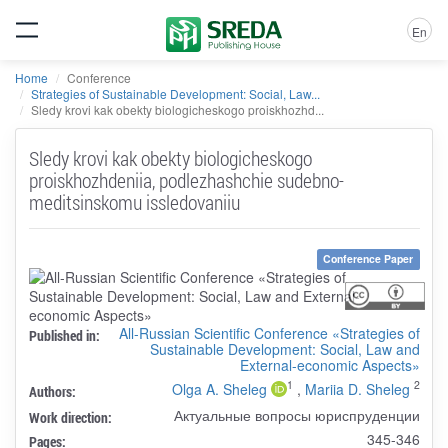
En
Home
Conference
Strategies of Sustainable Development: Social, Law...
Sledy krovi kak obekty biologicheskogo proiskhozhd...
Sledy krovi kak obekty biologicheskogo
proiskhozhdeniia, podlezhashchie sudebno-
meditsinskomu issledovaniiu
Conference Paper
All-Russian Scientific Conference «Strategies of
Published in:
Sustainable Development: Social, Law and
External-economic Aspects»
1
2
Olga A. Sheleg
,
Mariia D. Sheleg
Authors:
Актуальные вопросы юриспруденции
Work direction:
345-346
Pages: