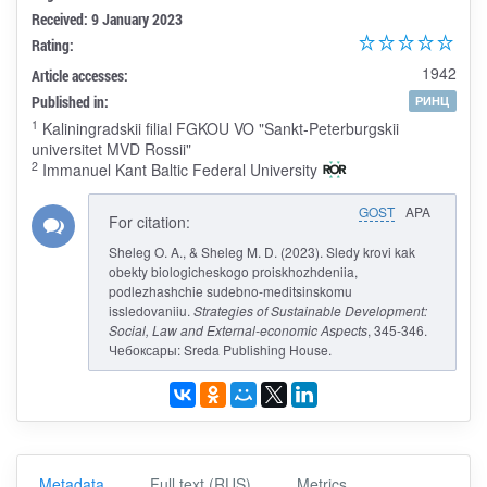
Received: 9 January 2023
Rating:
1942
Article accesses:
Published in:
РИНЦ
1
Kaliningradskii filial FGKOU VO "Sankt-Peterburgskii
universitet MVD Rossii"
2
Immanuel Kant Baltic Federal University
GOST
APA
For citation:
Sheleg O. A., & Sheleg M. D. (2023). Sledy krovi kak
obekty biologicheskogo proiskhozhdeniia,
podlezhashchie sudebno-meditsinskomu
issledovaniiu.
Strategies of Sustainable Development:
Social, Law and External-economic Aspects
, 345-346.
Чебоксары: Sreda Publishing House.
Metadata
Full text (RUS)
Metrics