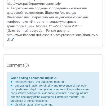
http://www.разбираеминтернет.рф/
4. Теоретические подходы к определению понятия
цифровой грамотности. Шариков Александр
Вячеславович: Всероссийская научно-практическая
конференция «Интернет и социокультурные
трансформации». Москва, 21–22 апреля 2015 г.
[Электронный ресурс]. – Режим доступа:
http://www.ifapcom.ru/files/2015/isct/presentations/sharikov.p
df
Comments(0)
When adding a comment stipulate:
the relevance of the published material;
general estimation (originality and relevance of the topic,
completeness, depth, comprehensiveness of topic disclosure,
consistency, coherence, evidence, structural ordering, nature
and the accuracy of the examples, illustrative material, the
credibility of the conclusions;
disadvantages, shortcomings;