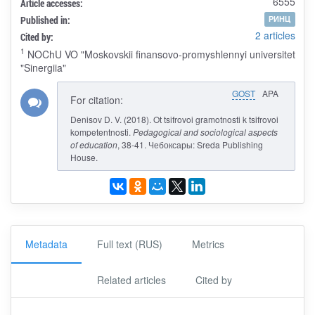
6555
Article accesses:
Published in:
РИНЦ
2 articles
Cited by:
1
NOChU VO "Moskovskii finansovo-promyshlennyi universitet
"Sinergiia"
GOST
APA
For citation:
Denisov D. V. (2018). Ot tsifrovoi gramotnosti k tsifrovoi
kompetentnosti.
Pedagogical and sociological aspects
of education
, 38-41. Чебоксары: Sreda Publishing
House.
Metadata
Full text (RUS)
Metrics
Related articles
Cited by