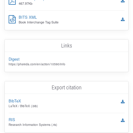
467.97Kb
BITS XML
Book Interchange Tag Suite
Links
Digest
https://phsreda.com/en/action/10590/info
Export citation
BibTeX
LaTeX / BibTeX (.bib)
RIS
Research Information Systems (.ris)