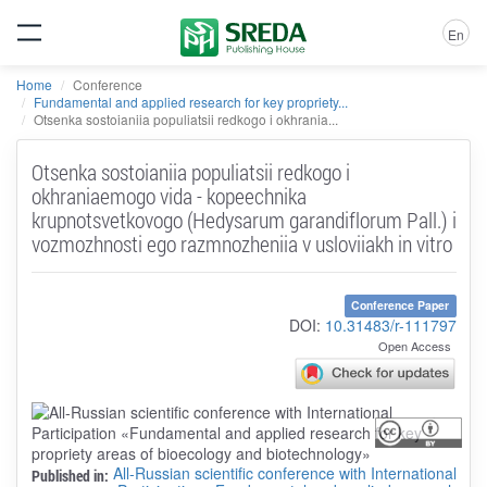
En
Home
Conference
Fundamental and applied research for key propriety...
Otsenka sostoianiia populiatsii redkogo i okhrania...
Otsenka sostoianiia populiatsii redkogo i
okhraniaemogo vida - kopeechnika
krupnotsvetkovogo (Hedysarum garandiflorum Pall.) i
vozmozhnosti ego razmnozheniia v usloviiakh in vitro
Conference Paper
DOI:
10.31483/r-111797
Open Access
All-Russian scientific conference with International
Published in: