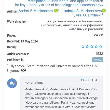
Participation «Fundamental and applied research
for key propriety areas of bioecology and biotechnology»
1
Andrei V. Maslennikov
,
Liudmila A. Maslennikova
Authors:
1
1
,
Kirill O. Dmitriev
Актуальные вопросы биоэкологии,
Work direction:
систематики, анатомии и морфологии
животных и растений
24-28
Pages:
Received: 19 May 2024
Rating:
1532
Article accesses:
Published in:
РИНЦ
1
Ulyanovsk State Pedagogical University named after I. N.
Ulyanov
GOST
APA
For citation:
Maslennikov A. V., Maslennikova L. A., & Dmitriev K. O.
(2024). Otsenka sostoianiia populiatsii redkogo i
okhraniaemogo vida - kopeechnika krupnotsvetkovogo
(Hedysarum garandiflorum Pall.) i vozmozhnosti ego
razmnozheniia v usloviiakh in vitro.
Fundamental and