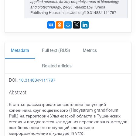
applied research for key propriety areas of bioecology
and biotechnology
, 24-28. Чебоксары: Sreda
Publishing House. https://doi.org/10.31483/r-111797
Metadata
Full text (RUS)
Metrics
Related articles
DOI:
10.31483/r-111797
Abstract
В статье рассматривается состояние популяций
копеечника крупноцветкового (Hedysarum grandiflorum
Pall.) на территории Ульяновской области в Тушнинских
степях и предлагается как один из перспективных методов
возобновления его популяций клональное
микроразмножение в культуре in vitro.