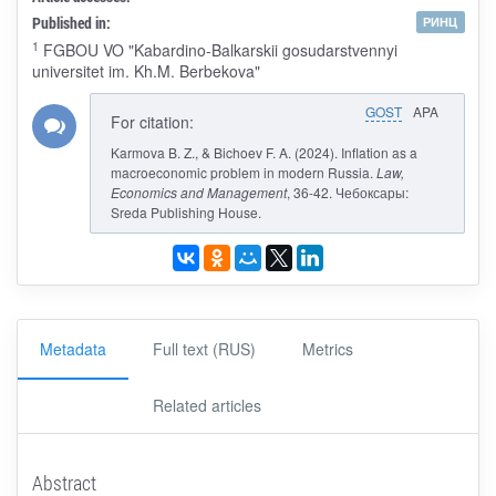
Published in:
РИНЦ
1
FGBOU VO "Kabardino-Balkarskii gosudarstvennyi
universitet im. Kh.M. Berbekova"
GOST
APA
For citation:
Karmova B. Z., & Bichoev F. A. (2024). Inflation as a
macroeconomic problem in modern Russia.
Law,
Economics and Management
, 36-42. Чебоксары:
Sreda Publishing House.
Metadata
Full text (RUS)
Metrics
Related articles
Abstract