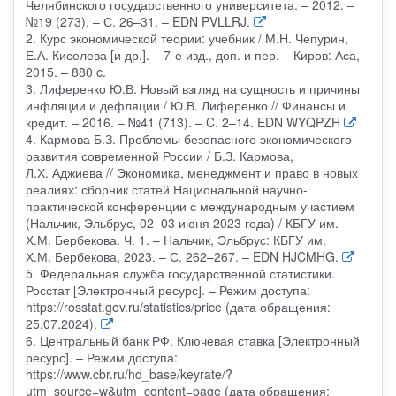
Челябинского государственного университета. – 2012. –
№19 (273). – С. 26–31. – EDN PVLLRJ.
2. Курс экономической теории: учебник / М.Н. Чепурин,
Е.А. Киселева [и др.]. – 7-е изд., доп. и пер. – Киров: Аса,
2015. – 880 c.
3. Лиференко Ю.В. Новый взгляд на сущность и причины
инфляции и дефляции / Ю.В. Лиференко // Финансы и
кредит. – 2016. – №41 (713). – C. 2–14. EDN WYQPZH
4. Кармова Б.З. Проблемы безопасного экономического
развития современной России / Б.З. Кармова,
Л.Х. Аджиева // Экономика, менеджмент и право в новых
реалиях: сборник статей Национальной научно-
практической конференции с международным участием
(Нальчик, Эльбрус, 02–03 июня 2023 года) / КБГУ им.
Х.М. Бербекова. Ч. 1. – Нальчик, Эльбрус: КБГУ им.
Х.М. Бербекова, 2023. – С. 262–267. – EDN HJCMHG.
5. Федеральная служба государственной статистики.
Росстат [Электронный ресурс]. – Режим доступа:
https://rosstat.gov.ru/statistics/price (дата обращения:
25.07.2024).
6. Центральный банк РФ. Ключевая ставка [Электронный
ресурс]. – Режим доступа:
https://www.cbr.ru/hd_base/keyrate/?
utm_source=w&utm_content=page (дата обращения: