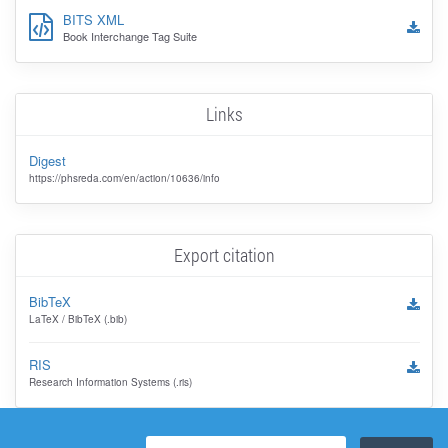
BITS XML
Book Interchange Tag Suite
Links
Digest
https://phsreda.com/en/action/10636/info
Export citation
BibTeX
LaTeX / BibTeX (.bib)
RIS
Research Information Systems (.ris)