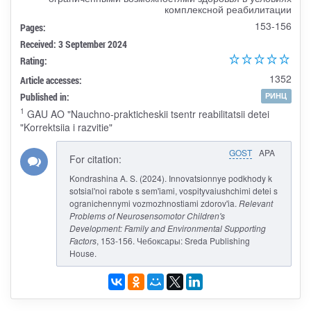
комплексной реабилитации
153-156
Pages:
Received: 3 September 2024
Rating:
1352
Article accesses:
Published in:
РИНЦ
1
GAU AO "Nauchno-prakticheskii tsentr reabilitatsii detei
"Korrektsiia i razvitie"
GOST
APA
For citation:
Kondrashina A. S. (2024). Innovatsionnye podkhody k
sotsial'noi rabote s sem'iami, vospityvaiushchimi detei s
ogranichennymi vozmozhnostiami zdorov'ia.
Relevant
Problems of Neurosensomotor Children's
Development: Family and Environmental Supporting
Factors
, 153-156. Чебоксары: Sreda Publishing
House.