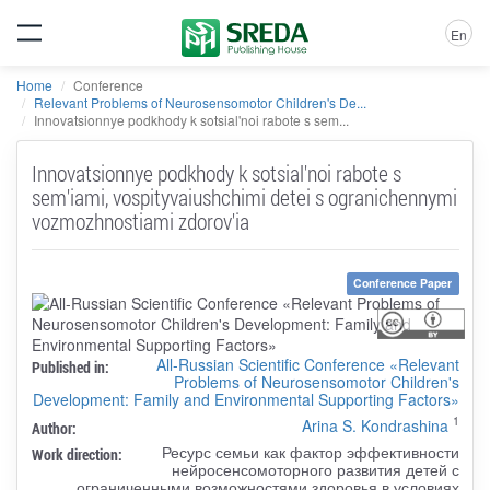
En
Home
Conference
Relevant Problems of Neurosensomotor Children's De...
Innovatsionnye podkhody k sotsial'noi rabote s sem...
Innovatsionnye podkhody k sotsial'noi rabote s
sem'iami, vospityvaiushchimi detei s ogranichennymi
vozmozhnostiami zdorov'ia
Conference Paper
All-Russian Scientific Conference «Relevant
Published in:
Problems of Neurosensomotor Children's
Development: Family and Environmental Supporting Factors»
1
Arina S. Kondrashina
Author:
Ресурс семьи как фактор эффективности
Work direction:
нейросенсомоторного развития детей с
ограниченными возможностями здоровья в условиях