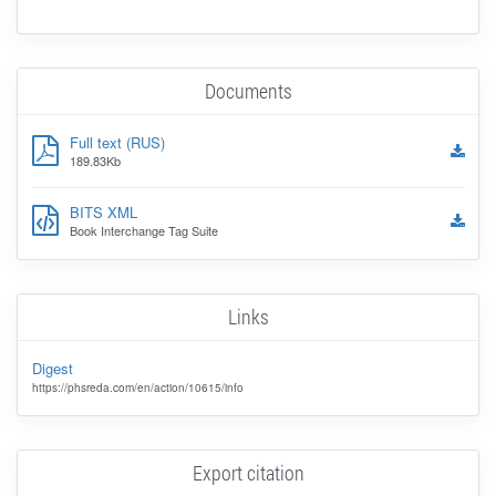
Documents
Full text (RUS)
189.83Kb
BITS XML
Book Interchange Tag Suite
Links
Digest
https://phsreda.com/en/action/10615/info
Export citation