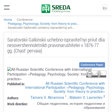
En
Home
Conference
Pedagogy, Psychology, Society: from theory to prac...
Saratovskii Galkinskii uchebno-ispravitel'nyi prii...
Saratovskii Galkinskii uchebno-ispravitel'nyi priiut dlia
nesovershennoletnikh pravonarushitelei v 1876-77
gg. (Chast' pervaia)
Conference Paper
All-Russian Scientific Conference with
Published in:
International Participation «Pedagogy, Psychology,
Society: from theory to practice»
1
2
Tamara V. Abramova
,
Maksim V. Lavrentev
Authors:
Общая педагогика, история педагогики и
Work direction:
образования