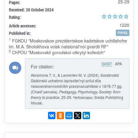
25-29
Pages:
Received: 20 October 2024
Rating:
1220
Article accesses:
Published in:
РИНЦ
1
FGKOU "Moskovskoe prezidentskoe kadetskoe uchilishche
im. M.A. Sholokhova voisk natsional'noi gvardii RF"
2
ChPOU "Moskovskii gorodskoi otkrytyi kolledzh"
GOST
APA
For citation:
Abramova T. V., & Lavrentev M. V. (2024). Saratovskii
Galkinskii uchebno-ispravitel'nyi priiut dlia
nesovershennoletnikh pravonarushitelei v 1876-77 gg.
(Chast' pervaia).
Pedagogy, Psychology, Society: from
theory to practice
, 25-29. Чебоксары: Sreda Publishing
House.