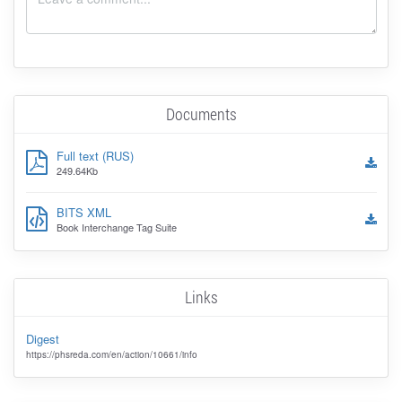
Documents
Full text (RUS)
249.64Kb
BITS XML
Book Interchange Tag Suite
Links
Digest
https://phsreda.com/en/action/10661/info