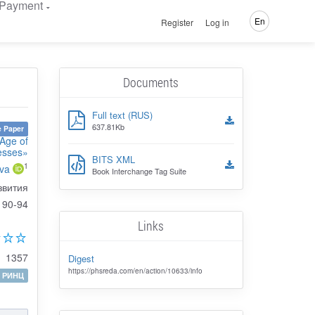
Payment
En
Register
Log in
Documents
Full text (RUS)
637.81Kb
 Paper
 Age of
esses»
BITS XML
1
eva
Book Interchange Tag Suite
звития
90-94
Links
1357
Digest
https://phsreda.com/en/action/10633/info
РИНЦ