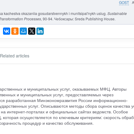
GOST
nka kachestva okazaniia gosudarstvennykh i munitsipal'nykh uslug.
Sustainable
Transformation Processes
, 90-94. Чебоксары: Sreda Publishing House.
Related articles
дарственных и муниципальных услуг, оказываемых МФЦ. Авторы
ственных и муниципальных услуг, предоставляемых через
ся разработанная Минэкономразвития России информационно-
ударственных услуг. Описываются методы сбора оценок качества у
 на интернет-порталах и официальных сайтах ведомств. Особое
, которая осуществляется по ключевым критериям: скорость обраб
озрачность процедур и качество обслуживания.