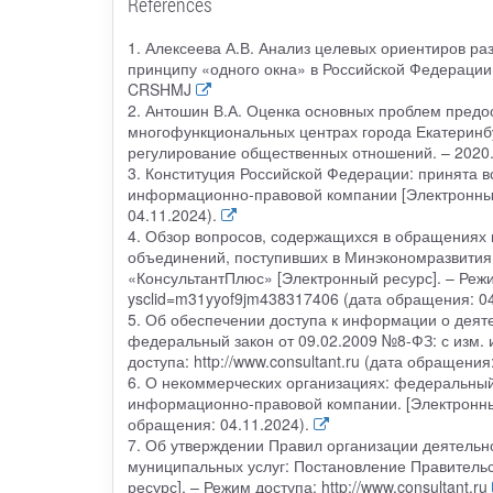
References
1. Алексеева А.В. Анализ целевых ориентиров ра
принципу «одного окна» в Российской Федерации /
CRSHMJ
2. Антошин В.А. Оценка основных проблем предо
многофункциональных центрах города Екатеринбург
регулирование общественных отношений. – 2020
3. Конституция Российской Федерации: принята все
информационно-правовой компании [Электронный ре
04.11.2024).
4. Обзор вопросов, содержащихся в обращениях 
объединений, поступивших в Минэкономразвития 
«КонсультантПлюс» [Электронный ресурс]. – Режи
ysclid=m31yyof9jm438317406 (дата обращения: 04
5. Об обеспечении доступа к информации о деят
федеральный закон от 09.02.2009 №8-ФЗ: с изм. 
доступа: http://www.consultant.ru (дата обращения
6. О некоммерческих организациях: федеральный за
информационно-правовой компании. [Электронный р
обращения: 04.11.2024).
7. Об утверждении Правил организации деятельн
муниципальных услуг: Постановление Правительс
ресурс]. – Режим доступа: http://www.consultant.ru