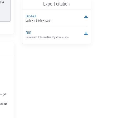
APA
Export citation
BibTeX
LaTeX / BibTeX (.bib)
RIS
Research Information Systems (.ris)
слуг
отки