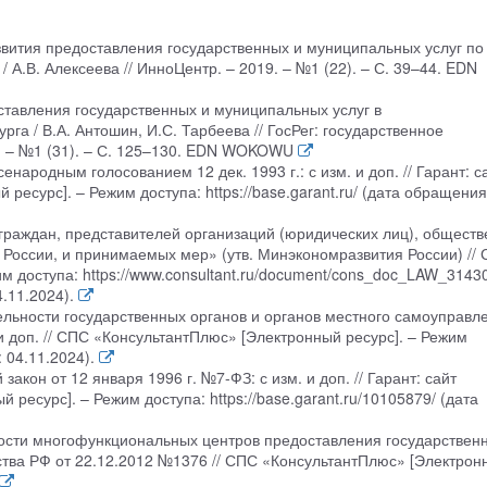
звития предоставления государственных и муниципальных услуг по
 А.В. Алексеева // ИнноЦентр. – 2019. – №1 (22). – С. 39–44. EDN
ставления государственных и муниципальных услуг в
а / В.А. Антошин, И.С. Тарбеева // ГосРег: государственное
. – №1 (31). – С. 125–130. EDN WOKOWU
народным голосованием 12 дек. 1993 г.: с изм. и доп. // Гарант: с
сурс]. – Режим доступа: https://base.garant.ru/ (дата обращения
граждан, представителей организаций (юридических лиц), общест
России, и принимаемых мер» (утв. Минэкономразвития России) //
м доступа: https://www.consultant.ru/document/cons_doc_LAW_3143
.11.2024).
ельности государственных органов и органов местного самоуправл
и доп. // СПС «КонсультантПлюс» [Электронный ресурс]. – Режим
: 04.11.2024).
кон от 12 января 1996 г. №7-ФЗ: с изм. и доп. // Гарант: сайт
есурс]. – Режим доступа: https://base.garant.ru/10105879/ (дата
ости многофункциональных центров предоставления государствен
тва РФ от 22.12.2012 №1376 // СПС «КонсультантПлюс» [Электрон