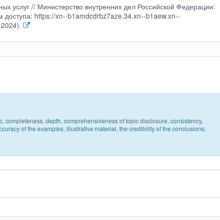
ных услуг // Министерство внутренних дел Российской Федерации:
доступа: https://xn--b1amdcdrbz7aze.34.xn--b1aew.xn--
.2024).
pic, completeness, depth, comprehensiveness of topic disclosure, consistency,
uracy of the examples, illustrative material, the credibility of the conclusions;