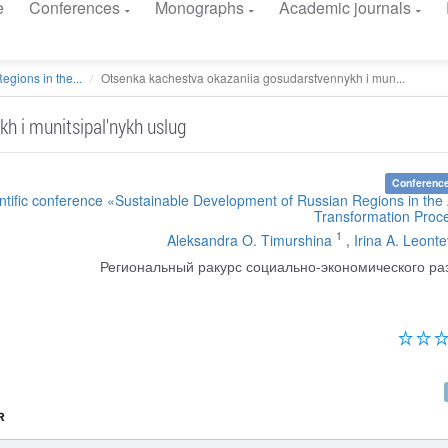
e
Conferences
Monographs
Academic journals
gions in the...
Otsenka kachestva okazaniia gosudarstvennykh i mun...
h i munitsipal'nykh uslug
Conference
entific conference «Sustainable Development of Russian Regions in the
Transformation Proc
1
Aleksandra O. Timurshina
,
Irina A. Leont
Региональный ракурс социально-экономического ра