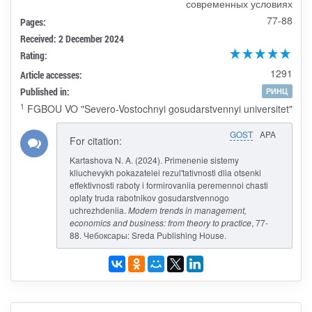
современных условиях
77-88
Pages:
Received: 2 December 2024
Rating:
1291
Article accesses:
Published in:
РИНЦ
1
FGBOU VO "Severo-Vostochnyi gosudarstvennyi universitet"
GOST
APA
For citation:
Kartashova N. A. (2024). Primenenie sistemy
kliuchevykh pokazatelei rezul'tativnosti dlia otsenki
effektivnosti raboty i formirovaniia peremennoi chasti
oplaty truda rabotnikov gosudarstvennogo
uchrezhdeniia.
Modern trends in management,
economics and business: from theory to practice
, 77-
88. Чебоксары: Sreda Publishing House.